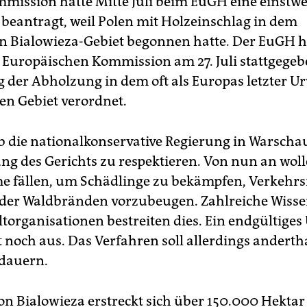
mission hatte Mitte Juli beim EuGH eine einstwe
beantragt, weil Polen mit Holzeinschlag in dem
n Bialowieza-Gebiet begonnen hatte. Der EuGH 
 Europäischen Kommission am 27. Juli stattgegeb
 der Abholzung in dem oft als Europas letzter U
en Gebiet verordnet.
 die nationalkonservative Regierung in Warschau
ng des Gerichts zu respektieren. Von nun an woll
 fällen, um Schädlinge zu bekämpfen, Verkehrs
der Waldbränden vorzubeugen. Zahlreiche Wisse
organisationen bestreiten dies. Ein endgültiges 
 noch aus. Das Verfahren soll allerdings andertha
 dauern.
on Bialowieza erstreckt sich über 150.000 Hektar