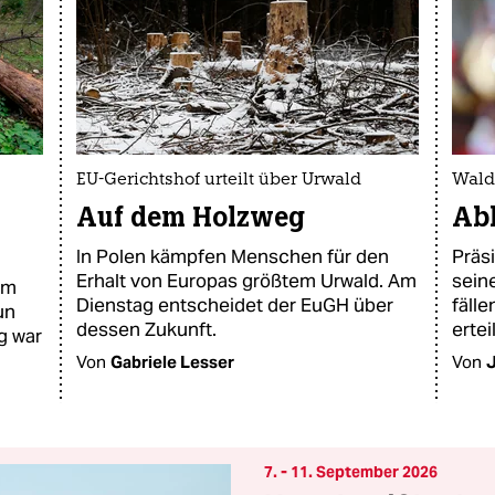
EU-Gerichtshof urteilt über Urwald
Wald
Auf dem Holzweg
Abh
In Polen kämpfen Menschen für den
Präsi
Erhalt von Europas größtem Urwald. Am
sein
um
Dienstag entscheidet der EuGH über
fälle
un
dessen Zukunft.
ertei
g war
Von
Gabriele Lesser
Von
7. - 11. September 2026