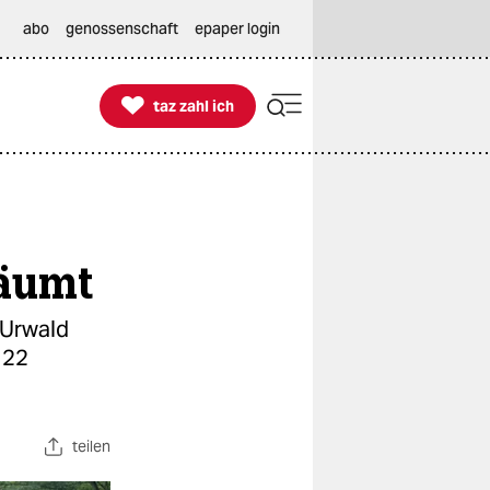
abo
genossenschaft
epaper login

taz zahl ich
taz zahl ich
räumt
-Urwald
 22
teilen