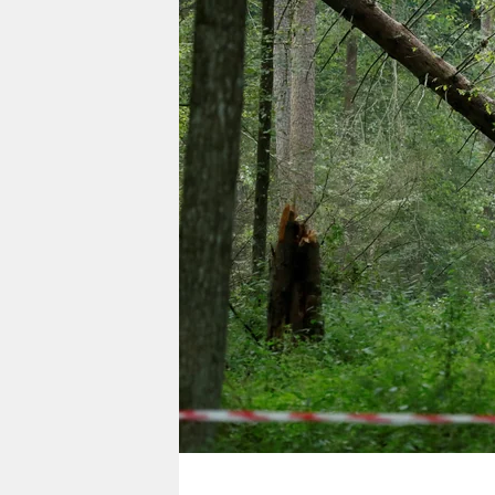
berlin
nord
wahrheit
verlag
verlag
veranstaltungen
shop
fragen & hilfe
unterstützen
abo
genossenschaft