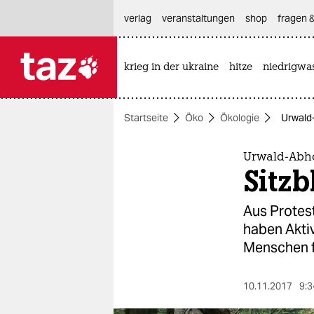
hautnavigation anspringen
hauptinhalt anspringen
footer anspringen
verlag
veranstaltungen
shop
fragen &
krieg in der ukraine
hitze
niedrigwa

taz zahl ich
taz zahl ich
Startseite
Öko
Ökologie
Urwald
themen
politik
Urwald-Abho
Sitz
öko
Aus Protes
gesellschaft
haben Aktiv
Menschen f
kultur
sport
10.11.2017
9:3