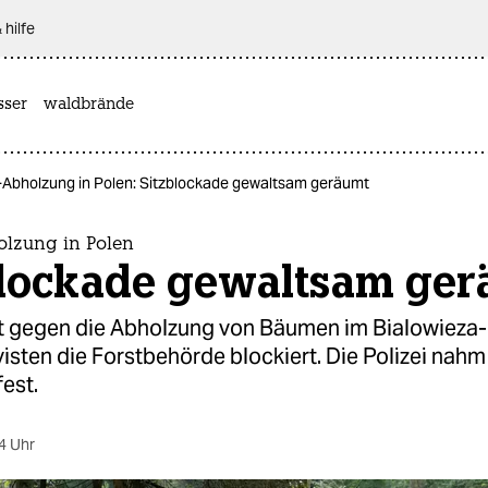
 hilfe
sser
waldbrände
-Abholzung in Polen: Sitzblockade gewaltsam geräumt
lzung in Polen
blockade gewaltsam ge
t gegen die Abholzung von Bäumen im Bialowieza
isten die Forstbehörde blockiert. Die Polizei nahm
est.
4 Uhr