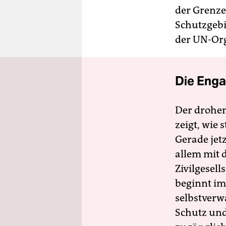
der Grenze
Schutzgebi
der UN-Org
Die Enga
Der drohe
zeigt, wie
Gerade jet
allem mit d
Zivilgesell
beginnt im
selbstverw
Schutz und 