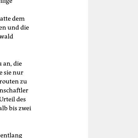
ilige
hatte dem
en und die
rwald
 an, die
e sie nur
routen zu
nschaftler
Urteil des
lb bis zwei
 entlang