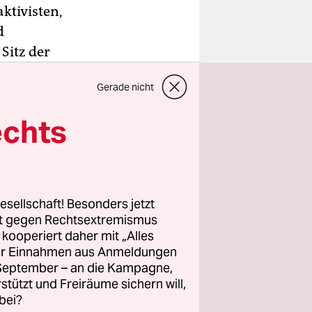
ktivisten,
d
Sitz der
wurden am
Gerade nicht
m Jahr
hinen aus
echts
.
kaden vor
an der
esellschaft! Besonders jetzt
ie
rt gegen Rechtsextremismus
tshofs
z kooperiert daher mit „Alles
ller Einnahmen aus Anmeldungen
iese
. September – an die Kampagne,
Eine
rstützt und Freiräume sichern will,
hluss
bei?