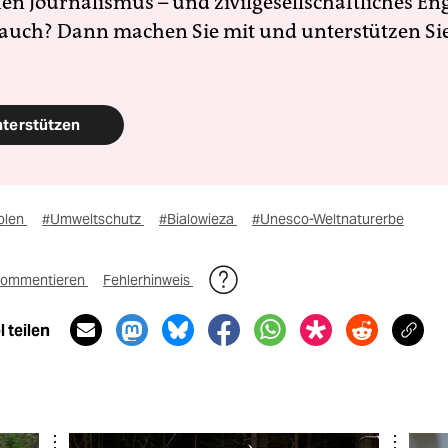
en Journalismus – und zivilgesellschaftliches E
 auch? Dann machen Sie mit und unterstützen Si
nterstützen
olen
#Umweltschutz
#Bialowieza
#Unesco-Weltnaturerbe
ommentieren
Fehlerhinweis
 teilen