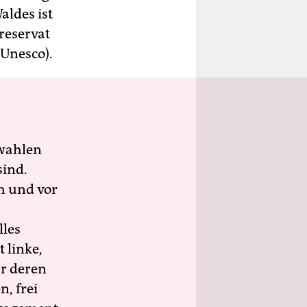
aldes ist
reservat
(Unesco).
wahlen
sind.
h und vor
lles
 linke,
ür deren
n, frei