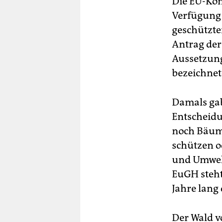
Die EU-Kom
Verfügung 
geschützte
Antrag der
Aussetzung
bezeichnet
Damals gab
Entscheidu
noch Bäume
schützen o
und Umwelt
EuGH steht
Jahre lang
Der Wald v