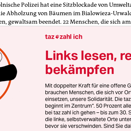
olnische Polizei hat eine Sitzblockade von Umwelta
die Abholzung von Bäumen im Bialowieza-Urwal
ten, gewaltsam beendet. 22 Menschen, die sich am 
n Forstbehörde in Warschau angekettet hatten, 
taz
zahl ich

gabend festgenommen. Ihnen drohen bis zu eine
Demonstranten hatten den Abzug schwerer Masc
Links lesen, r
efordert, der teilweise zum Weltnaturerbe gehört
bekämpfen
e Aktionen – friedliche Märsche, Petitionen, Bloc
n nichts gebracht“, sagte der Aktivist Adam Bohd
Mit doppelter Kraft für eine offene G
nagentur AFP telefonisch vor den Festnahmen. D
brauchen Menschen, die sich vor O
ießen trotz des Verbots des Europäischen Gerich
einsetzen, unsere Solidarität. Die ta
beginnt im Zentrum“. 50 Prozent a
ter Bäume fällen. „Deswegen haben wir uns für d
bei taz zahl ich gehen – bis zum 30
rm des Protests entschieden“, sagte der Aktivist. 
die linke, selbstverwaltete Orte unte
n der Behörde nannte die von einem Zusammensc
bevor sie verschwinden. Sind Sie da