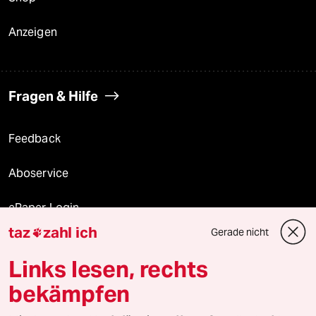
Anzeigen
Fragen & Hilfe
Feedback
Aboservice
ePaper Login
taz
zahl ich
Gerade nicht

Downloads für Abonnierende
Links lesen, rechts
bekämpfen
© 2026 taz Verlags und Vertriebs GmbH