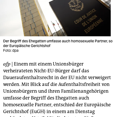
berlin
nord
wahrheit
verlag
Der Begriff des Ehegatten umfasse auch homosexuelle Partner, so
verlag
der Europäische Gerichtshof
Foto: dpa
veranstaltungen
afp
| Einem mit einem Unionsbürger
shop
verheirateten Nicht-EU-Bürger darf das
fragen & hilfe
Daueraufenthaltsrecht in der EU nicht verweigert
werden. Mit Blick auf die Aufenthaltsfreiheit von
unterstützen
Unionsbürgern und ihren Familienangehörigen
abo
umfasse der Begriff des Ehegatten auch
homosexuelle Partner, entschied der Europäische
genossenschaft
Gerichtshof (EuGH) in einem am Dienstag