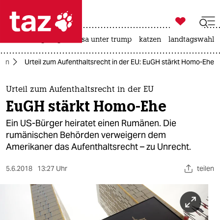

taz zahl ich
hitze
bergsteigen
usa unter trump
katzen
landtagswahl i

taz zahl ich
ien
Urteil zum Aufenthaltsrecht in der EU: EuGH stärkt Homo-Ehe
taz zahl ich
themen
Urteil zum Aufenthaltsrecht in der EU
EuGH stärkt Homo-Ehe
politik
Ein US-Bürger heiratet einen Rumänen. Die
öko
rumänischen Behörden verweigern dem
Amerikaner das Aufenthaltsrecht – zu Unrecht.
gesellschaft
5.6.2018
13:27 Uhr
teilen
kultur
sport