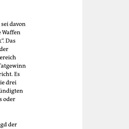
 sei davon
e Waffen
“. Das
 der
ereich
 Tatgewinn
icht. Es
ie drei
kündigten
s oder
agd der