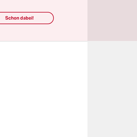
chen Mai
utsche
Schon dabei!
nn von