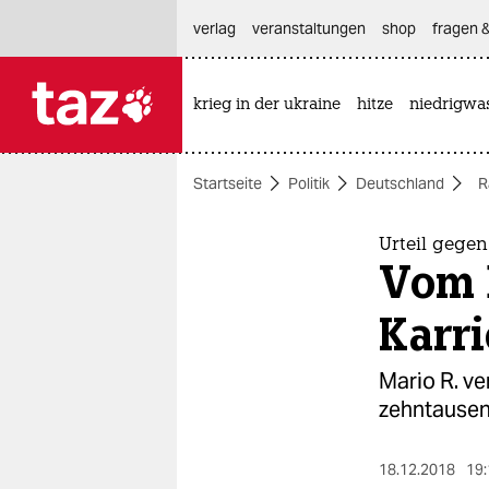
hautnavigation anspringen
hauptinhalt anspringen
footer anspringen
verlag
veranstaltungen
shop
fragen &
krieg in der ukraine
hitze
niedrigwa

taz zahl ich
taz zahl ich
Startseite
Politik
Deutschland
R
themen
politik
Urteil gege
Vom 
öko
Karri
gesellschaft
Mario R. ve
kultur
zehntausen
sport
18.12.2018
19: