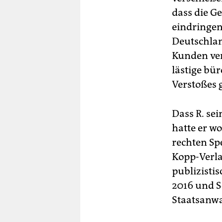
dass die G
eindringen
Deutschlan
Kunden ver
lästige bü
Verstoßes 
Dass R. se
hatte er w
rechten S
Kopp-Verla
publizisti
2016 und S
Staatsanwal