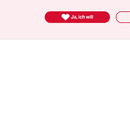
schreck“ von Ungarn aus betrieben hatte. Zwis

er 2016 habe R. 167 illegale Schusswaffen an de
Ja, ich will
iefert. Der Thüringer erzielte damit einen Gewi
o.