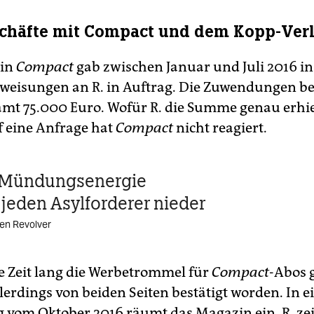
chäfte mit Compact und dem Kopp-Ver
zin
Compact
gab zwischen Januar und Juli 2016 i
weisungen an R. in Auftrag. Die Zuwendungen bel
amt 75.000 Euro. Wofür R. die Summe genau erhiel
f eine Anfrage hat
Compact
nicht reagiert.
e Mündungsenergie
 jeden Asylforderer nieder
en Revolver
ne Zeit lang die Werbetrommel für
Compact
-Abos 
allerdings von beiden Seiten bestätigt worden. In 
g vom Oktober 2016 räumt das Magazin ein, R. zei