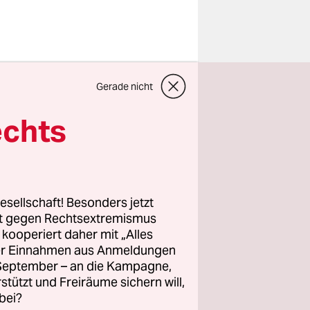
utzen
hreibungen
Gerade nicht
r Verkäufer
echts
nd
waffe
 ob Ficki-
esellschaft! Besonders jetzt
rt gegen Rechtsextremismus
z kooperiert daher mit „Alles
ller Einnahmen aus Anmeldungen
. September – an die Kampagne,
zu zwei
rstützt und Freiräume sichern will,
sah es als
bei?
 namens