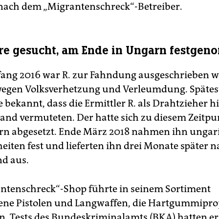
ach dem „Migrantenschreck“-Betreiber.
re gesucht, am Ende in Ungarn festge
fang 2016 war R. zur Fahndung ausgeschrieben 
wegen Volksverhetzung und Verleumdung. Spätes
 bekannt, dass die Ermittler R. als Drahtzieher 
and vermuteten. Der hatte sich zu diesem Zeitpun
n abgesetzt. Ende März 2018 nahmen ihn ungar
eiten fest und lieferten ihn drei Monate später 
d aus.
ntenschreck“-Shop führte in seinem Sortiment
ene Pistolen und Langwaffen, die Hartgummiproj
n. Tests des Bundeskriminalamts (BKA) hatten e