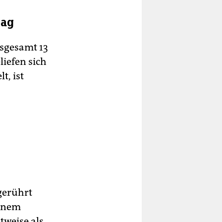
lag
nsgesamt 13
iefen sich
t, ist
gerührt
einem
tweise als