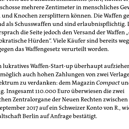
eschosse mehrere Zentimeter in menschliches G
 und Knochen zersplittern können. Die Waffen ge
d als Schusswaffen und sind erlaubnispflichtig.
sprach die Seite jedoch den Versand der Waffen 
rokratische Hürden“. Viele Käufer sind bereits we
gegen das Waffengesetz verurteilt worden.
in lukratives Waffen-Start-up überhaupt aufziehe
omöglich auch hohen Zahlungen von zwei Verlag
pektrum zu verdanken: dem Magazin
Compact
un
g. Insgesamt 110.000 Euro überwiesen die zwei
schen Zentralorgane der Neuen Rechten zwischen
eptember 2017 auf ein Schweizer Konto von R., wi
tschaft Berlin auf Anfrage bestätigt.