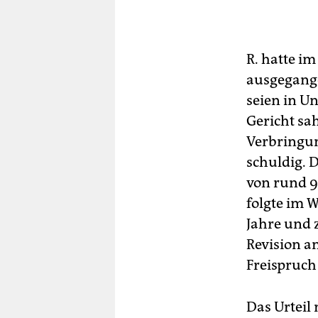
R. hatte im
ausgegangen
seien in Un
Gericht sa
Verbringun
schuldig. 
von rund 9
folgte im W
Jahre und 
Revision an
Freispruch
Das Urteil