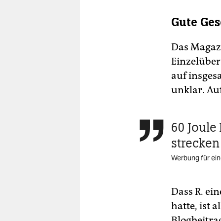
Gute Ges
Das Maga
Einzelüber
auf insges
unklar. Au
60 Joul

strecken
Werbung für ein
Dass R. ei
hatte, ist 
Blogbeitra