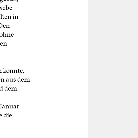
ewebe
lten in
 Den
„ohne
gen
n konnte,
en aus dem
d dem
 Januar
e die