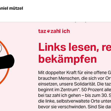
niel mützel
n trugen Namen wie „Migrantenschreck DP120 Ba
taz
zahl ich
der „Antifaschreck AS125“. Auch die Produktbesc

ig Zweifel daran, welchen Verwendungszweck de
Links lesen, r
r die Schießgeräte im Sinn hatte: „60 Joule
ergie strecken jeden Asylforderer nieder“, sta
bekämpfen
eise unter einem Revolver. Und die Schreckschuss
“ versprach „jeden Schurken“ zu vertreiben, „egal
Mit doppelter Kraft für eine offene G
kraft oder Hobbydieb“.
brauchen Menschen, die sich vor O
einsetzen, unsere Solidarität. Die ta
g hat das Landgericht Berlin den mutmaßlichen
beginnt im Zentrum“. 50 Prozent a
bei taz zahl ich gehen – bis zum 30
emisten Mario R. wegen illegalen Waffenhandels 
die linke, selbstverwaltete Orte unte
 zehn Monaten Gefängnis verurteilt. Das Gericht 
bevor sie verschwinden. Sind Sie da
n, dass der 35-Jährige einen Online-Waffenshop