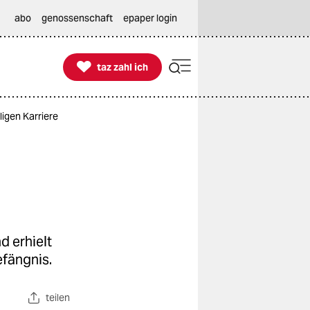
abo
genossenschaft
epaper login

taz zahl ich
taz zahl ich
ligen Karriere
d erhielt
efängnis.
teilen