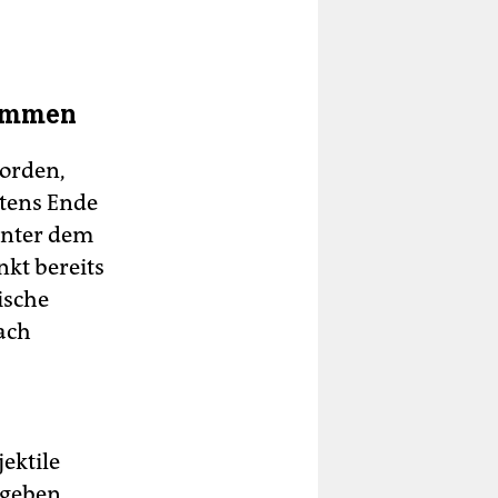
nommen
worden,
tens Ende
hinter dem
kt bereits
ische
nach
ektile
rgeben,