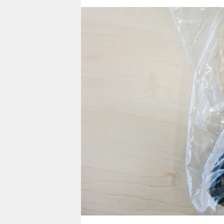
berlin
nord
wahrheit
verlag
verlag
veranstaltungen
shop
fragen & hilfe
unterstützen
abo
genossenschaft