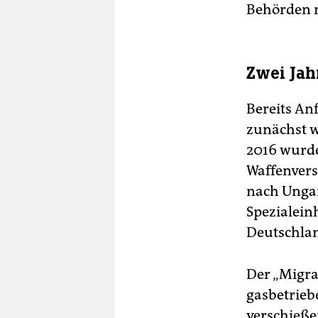
Behörden n
Zwei Jah
Bereits An
zunächst 
2016 wurde
Waffenvers
nach Ungar
Spezialeinh
Deutschlan
Der „Migra
gasbetrieb
verschieße