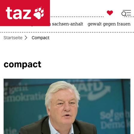

taz zahl ich
hitze
landtagswahl in sachsen-anhalt
gewalt gegen frauen

taz zahl ich
Startseite
Compact
taz zahl ich
themen
compact
politik
öko
gesellschaft
kultur
sport