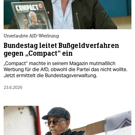
berlin
nord
wahrheit
Unerlaubte AfD-Werbung
verlag
Bundestag leitet Bußgeldverfahren
gegen „Compact“ ein
verlag
„Compact“ machte in seinem Magazin mutmaßlich
veranstaltungen
Werbung für die AfD, obwohl die Partei das nicht wollte.
Jetzt ermittelt die Bundestagsverwaltung.
shop
23.6.2026
fragen & hilfe
unterstützen
abo
genossenschaft