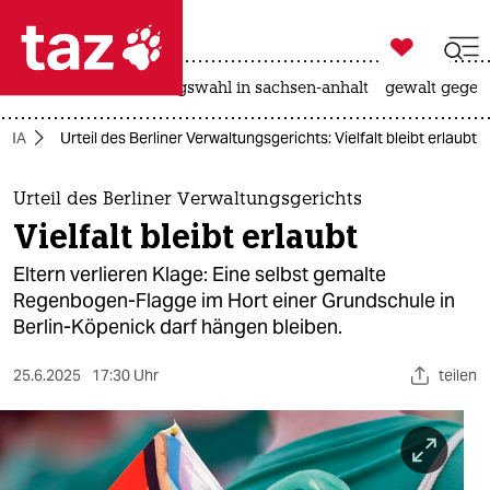

taz zahl ich
hitze
surfen
landtagswahl in sachsen-anhalt
gewalt gegen

taz zahl ich
QIA
Urteil des Berliner Verwaltungsgerichts: Vielfalt bleibt erlaubt
taz zahl ich
themen
Urteil des Berliner Verwaltungsgerichts
Vielfalt bleibt erlaubt
politik
Eltern verlieren Klage: Eine selbst gemalte
öko
Regenbogen-Flagge im Hort einer Grundschule in
Berlin-Köpenick darf hängen bleiben.
gesellschaft
25.6.2025
17:30 Uhr
teilen
kultur
sport