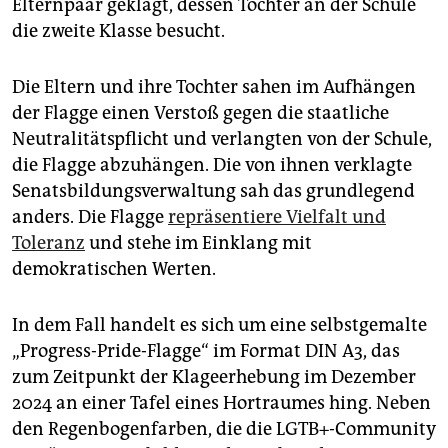
epaper login
Elternpaar geklagt, dessen Tochter an der Schule
die zweite Klasse besucht.
Die Eltern und ihre Tochter sahen im Aufhängen
der Flagge einen Verstoß gegen die staatliche
Neutralitätspflicht und verlangten von der Schule,
die Flagge abzuhängen. Die von ihnen verklagte
Senatsbildungsverwaltung sah das grundlegend
anders. Die Flagge
repräsentiere Vielfalt und
Toleranz
und stehe im Einklang mit
demokratischen Werten.
In dem Fall handelt es sich um eine selbstgemalte
„Progress-Pride-Flagge“ im Format DIN A3, das
zum Zeitpunkt der Klage­erhebung im Dezember
2024 an einer Tafel eines Hortraumes hing. Neben
den Regenbogenfarben, die die LGTB+-Community