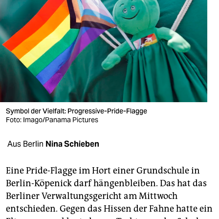
berlin
nord
wahrheit
verlag
verlag
veranstaltungen
Symbol der Vielfalt: Progressive-Pride-Flagge
Foto: Imago/Panama Pictures
shop
fragen & hilfe
Aus Berlin
Nina Schieben
unterstützen
Eine Pride-Flagge im Hort einer Grundschule in
abo
Berlin-Köpenick darf hängenbleiben. Das hat das
Berliner Verwaltungsgericht am Mittwoch
genossenschaft
entschieden. Gegen das Hissen der Fahne hatte ein