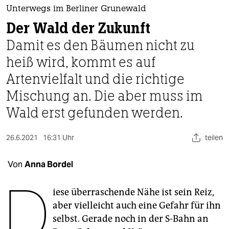
berlin
Unterwegs im Berliner Grunewald
nord
Der Wald der Zukunft
Damit es den Bäumen nicht zu
wahrheit
heiß wird, kommt es auf
verlag
Artenvielfalt und die richtige
verlag
Mischung an. Die aber muss im
Wald erst gefunden werden.
veranstaltungen
shop
26.6.2021
16:31 Uhr
teilen
fragen & hilfe
Von
Anna Bordel
unterstützen
D
abo
iese überraschende Nähe ist sein Reiz,
aber vielleicht auch eine Gefahr für ihn
genossenschaft
selbst. Gerade noch in der S-Bahn an