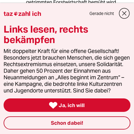
getrimmten Forstwirtschaft bemüht wird.
Suzanne Simard, Professorin an der
taz
zahl ich
Gerade nicht

UBC/Canada, Entdeckerin des WoodWideWeb
äußert sich sehr anschaulich in diesem
Links lesen, rechts
Interview zu diesem Thema :
bekämpfen
emergencemagazine....g-the-mother-tree/
Das Bäume keine Teamplayer sind ist eine
Mit doppelter Kraft für eine offene Gesellschaft!
Aussage, wissenschaftlich widerlegt ist!
Besonders jetzt brauchen Menschen, die sich gegen
Rechtsextremismus einsetzen, unsere Solidarität.
Sie unterstützen sich bei Bedarf gegenseitig,
Daher gehen 50 Prozent der Einnahmen aus
sogar baumartübergreifend, u.a. mit Hilfe von
Neuanmeldungen an „Alles beginnt im Zentrum“ –
Mykhorizza-Pilzen, indem sie Nährstoffe
eine Kampagne, die bedrohte linke Kulturzentren
austauschen, über Botenstoffe kommunizieren
und Jugendorte unterstützt. Sind Sie dabei?
etc.
siehe den wunderbaren TED-Talk:

Ja, ich will
www.ted.com/talks/...script?language=de
"....Waldumbau heißt dieser Vorgang in
Schon dabei!
Fachkreisen. Baum­arten müssen her, die mit
der Trockenheit umgehen können. ....."