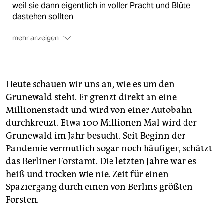
weil sie dann eigentlich in voller Pracht und Blüte
dastehen sollten.
mehr anzeigen
Die Waldinventur:
Neben der Waldzustandserhebung
gibt das Bundeslandwirtschaftsministerium alle 10
Jahre die noch gründlichere Waldinventur in Auftrag.
Heute schauen wir uns an, wie es um den
Baumarten, Baumdurchmesser, Baumhöhe an
Grunewald steht. Er grenzt direkt an eine
ausgewählten Probebäumen und Totholzbestände
Millionenstadt und wird von einer Autobahn
sind einige der Kriterien, anhand derer untersucht
wird, wie es dem Wald geht und wie er sich seit der
durchkreuzt. Etwa 100 Millionen Mal wird der
letzten Inventur verändert hat. Aktuell läuft die
Grunewald im Jahr besucht. Seit Beginn der
Waldinventur seit April 2021, und die Ergebnisse sind
Pandemie vermutlich sogar noch häufiger, schätzt
im Dezember 2022 zu erwarten.
das Berliner Forstamt. Die letzten Jahre war es
heiß und trocken wie nie. Zeit für einen
Spaziergang durch einen von Berlins größten
Forsten.