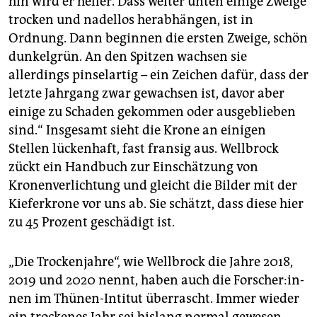
hin wird er heller. Dass weiter unten einige Zweige
trocken und nadellos herabhängen, ist in
Ordnung. Dann beginnen die ersten Zweige, schön
dunkelgrün. An den Spitzen wachsen sie
allerdings pinselartig – ein Zeichen dafür, dass der
letzte Jahrgang zwar gewachsen ist, davor aber
einige zu Schaden gekommen oder ausgeblieben
sind.“ Insgesamt sieht die Krone an einigen
Stellen lückenhaft, fast fransig aus. Wellbrock
zückt ein Handbuch zur Einschätzung von
Kronenverlichtung und gleicht die Bilder mit der
Kieferkrone vor uns ab. Sie schätzt, dass diese hier
zu 45 Prozent geschädigt ist.
„Die Trockenjahre“, wie Wellbrock die Jahre 2018,
2019 und 2020 nennt, haben auch die For­sche­r:in­
nen im Thünen-Intitut überrascht. Immer wieder
ein trockenes Jahr sei bislang normal gewesen.