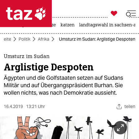

taz zahl ich
iran-krieg
ceuta
hitze
katzen
landtagswahl in sachsen-an

taz zahl ich
tseite
Politik
Afrika
Umsturz im Sudan: Arglistige Despoten
taz zahl ich
themen
Umsturz im Sudan
Arglistige Despoten
politik
Ägypten und die Golfstaaten setzen auf Sudans
öko
Militär und auf Übergangspräsident Burhan. Sie
wollen nichts, was nach Demokratie aussieht.
gesellschaft
16.4.2019
13:21 Uhr
teilen
kultur
sport