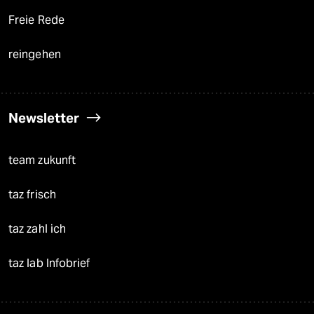
Freie Rede
reingehen
Newsletter
team zukunft
taz frisch
taz zahl ich
taz lab Infobrief