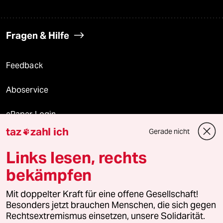
Fragen & Hilfe
Feedback
Aboservice
ePaper Login
taz
zahl ich
Gerade nicht

Downloads für Abonnierende
Links lesen, rechts
bekämpfen
© 2026 taz Verlags und Vertriebs GmbH
Mit doppelter Kraft für eine offene Gesellschaft!
Alle Rechte vorbehalten. Bei rechtlichen Fragen oder für Genehmigungen
wenden Sie sich bitte an
lizenzen@taz.de
Besonders jetzt brauchen Menschen, die sich gegen
Rechtsextremismus einsetzen, unsere Solidarität.