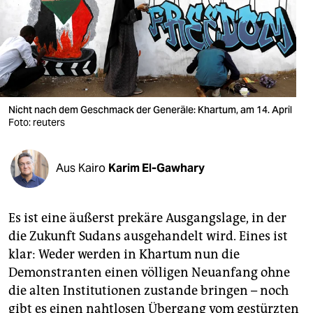
berlin
nord
wahrheit
verlag
Nicht nach dem Geschmack der Generäle: Khartum, am 14. April
Foto: reuters
verlag
veranstaltungen
Aus Kairo
Karim El-Gawhary
shop
fragen & hilfe
Es ist eine äußerst prekäre Ausgangslage, in der
unterstützen
die Zukunft Sudans ausgehandelt wird. Eines ist
klar: Weder werden in Khartum nun die
abo
Demonstranten einen völligen Neuanfang ohne
genossenschaft
die alten Institutionen zustande bringen – noch
gibt es einen nahtlosen Übergang vom gestürzten