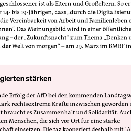
geschlossener ist als Eltern und Großeltern. So e
 14- bis 19-Jährigen, dass „durch die Digitalisieru
 die Vereinbarkeit von Arbeit und Familienleben e
nen“. Das Meinungsbild wird in einer öffentlich
tung – der „Zukunftsnacht“ zum Thema „Denken 
n der Welt von morgen“ – am 29. März im BMBF in
gierten stärken
nde Erfolg der AfD bei den kommenden Landtags
 stark rechtsextreme Kräfte inzwischen geworden 
zt braucht es Zusammenhalt und Solidarität. Auc
en Menschen, die sich vor Ort für eine starke
schaft einsetzen. Die taz kooperiert deshalb mit "A