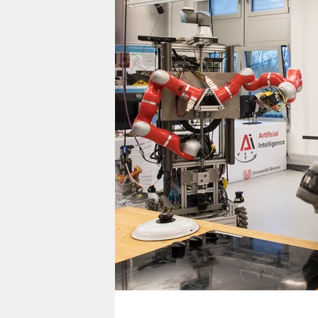
berlin
nord
wahrheit
verlag
verlag
veranstaltungen
shop
fragen & hilfe
unterstützen
abo
genossenschaft