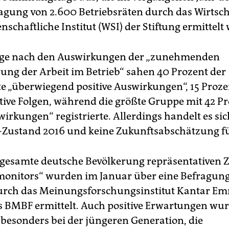
agung von 2.600 Betriebsräten durch das Wirtsch
nschaftliche Institut (WSI) der Stiftung ermittelt
rage nach den Auswirkungen der „zunehmenden
erung der Arbeit im Betrieb“ sahen 40 Prozent der
te „überwiegend positive Auswirkungen“, 15 Proz
ive Folgen, während die größte Gruppe mit 42 P
irkungen“ registrierte. Allerdings handelt es sic
­-Zustand 2016 und keine Zukunftsabschätzung f
e gesamte deutsche Bevölkerung repräsentativen 
onitors“ wurden im Januar über eine Befragung
rch das Meinungsforschungsinstitut Kantar Em
s BMBF ermittelt. Auch positive Erwartungen wu
, besonders bei der jüngeren Generation, die