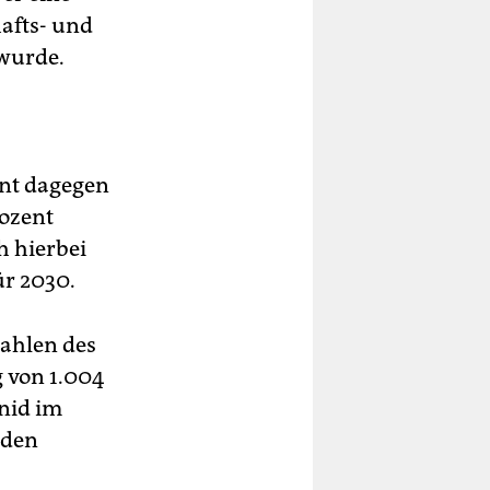
afts- und
 wurde.
ent dagegen
rozent
h hierbei
ür 2030.
Zahlen des
 von 1.004
nid im
rden