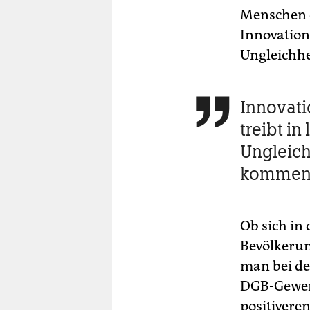
Menschen e
Innovation 
Ungleichhe
Innovati

treibt in
Ungleich
kommen 
Ob sich in 
Bevölkerun
man bei de
DGB-Gewerk
positivere