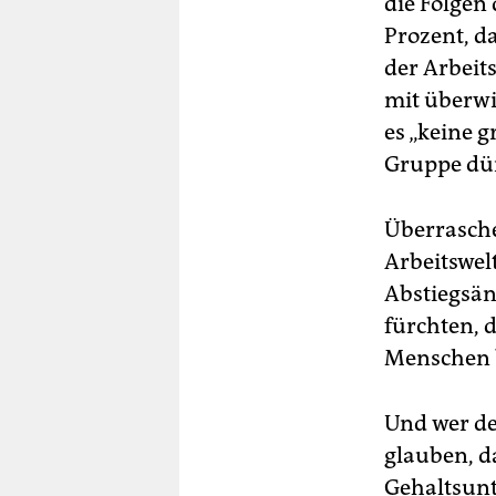
die Folgen 
Prozent, d
der Arbeits
mit überwi
es „keine 
Gruppe dür
Überrasche
Arbeitswelt
Abstiegsäng
fürchten, 
Menschen b
Und wer den
glauben, da
Gehaltsunt