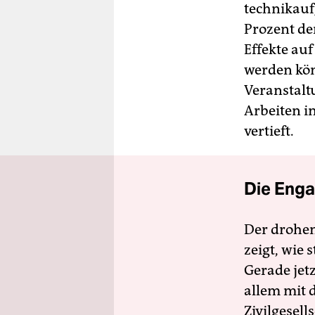
technikauf
Prozent der
Effekte auf
werden kön
Veranstal
Arbeiten i
vertieft.
Die Enga
Der drohe
zeigt, wie
Gerade jet
allem mit d
Zivilgesell