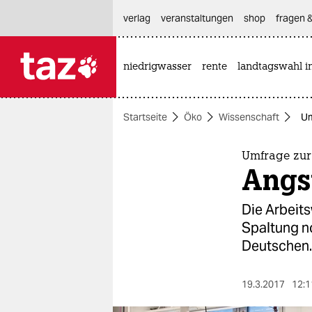
hautnavigation anspringen
hauptinhalt anspringen
footer anspringen
verlag
veranstaltungen
shop
fragen &
niedrigwasser
rente
landtagswahl i

taz zahl ich
taz zahl ich
Startseite
Öko
Wissenschaft
Um
themen
politik
Umfrage zur 
Angst
öko
Die Arbeits
gesellschaft
Spaltung n
Deutschen.
kultur
sport
19.3.2017
12:1