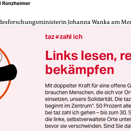
 Ronzheimer
esforschungsministerin Johanna Wanka am Mon
um Start der Cebit den Innovationspreis der Mess
taz
zahl ich

ie frische Zahlen und Statistiken aus ihrem Haus
 überhaupt nicht zur dort verbreiteten Digitalis
Links lesen, r
assen.
bekämpfen
jüngsten
„Zukunftsmonitor“ des Bundesminister
nd Forschung (BMBF)
blicken viele Deutsche mit 
Mit doppelter Kraft für eine offene G
swelt im Jahre 2030: Robotik und Digitaltechnike
brauchen Menschen, die sich vor O
splätze der Menschen dramatisch verändern oder
einsetzen, unsere Solidarität. Die ta
beginnt im Zentrum“. 50 Prozent a
. 60 Prozent der Befragten erwarten, dass „durch
bei taz zahl ich gehen – bis zum 30
gen Jobs verloren gehen“.
die linke, selbstverwaltete Orte unte
bevor sie verschwinden. Sind Sie da