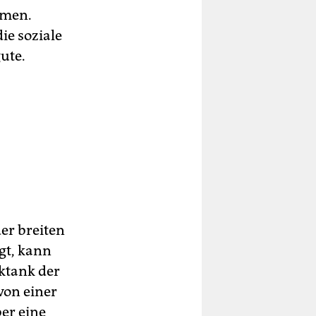
mmen.
ie soziale
ute.
der breiten
gt, kann
ktank der
von einer
er eine