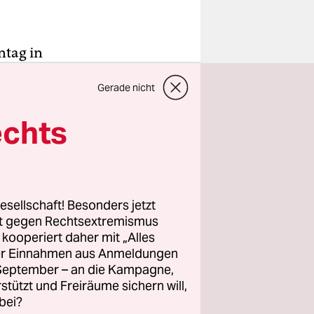
tag in
e verleiht,
Gerade nicht
e im
ierungs-
echts
iums für
Sorge auf
esellschaft! Besonders jetzt
n werden
rt gegen Rechtsextremismus
 sogar
z kooperiert daher mit „Alles
ller Einnahmen aus Anmeldungen
 die
. September – an die Kampagne,
rstützt und Freiräume sichern will,
bei?