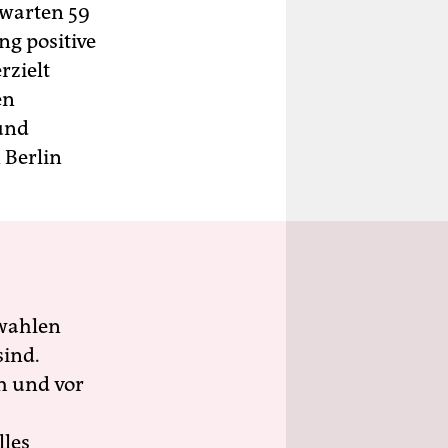
rwarten 59
ng positive
rzielt
en
und
 Berlin
wahlen
sind.
h und vor
lles