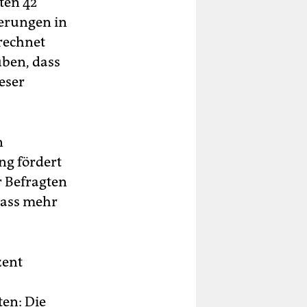
ten 42
derungen in
 rechnet
uben, dass
eser
n
ng fördert
r Befragten
dass mehr
zent
en: Die