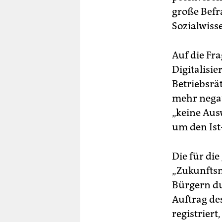
große Befr
Sozialwisse
Auf die F
Digitalisi
Betriebsrä
mehr negat
„keine Ausw
um den Ist
Die für di
„Zukunftsm
Bürgern du
Auftrag de
registriert