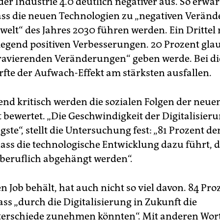
der Industrie 4.0 deutlich negativer aus. So erwar
ass die neuen Technologien zu „negativen Verän
welt“ des Jahres 2030 führen werden. Ein Drittel
egend positiven Verbesserungen. 20 Prozent gla
gravierenden Veränderungen“ geben werde. Bei di
fte der Aufwach-Effekt am stärksten ausfallen.
nd kritisch werden die sozialen Folgen der neue
 bewertet. „Die Geschwindigkeit der Digitalisieru
ste“, stellt die Untersuchung fest: „81 Prozent de
dass die technologische Entwicklung dazu führt, 
eruflich abgehängt werden“.
 Job behält, hat auch nicht so viel davon. 84 Pro
ss „durch die Digitalisierung in Zukunft die
erschiede zunehmen könnten“. Mit anderen Wort