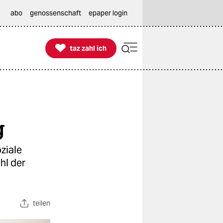
abo
genossenschaft
epaper login

taz zahl ich
taz zahl ich
g
oziale
hl der
teilen