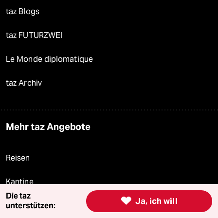
taz Blogs
taz FUTURZWEI
Le Monde diplomatique
taz Archiv
Mehr taz Angebote
Reisen
Kantine
Die taz

Ja, ich will
Shop
unterstützen: