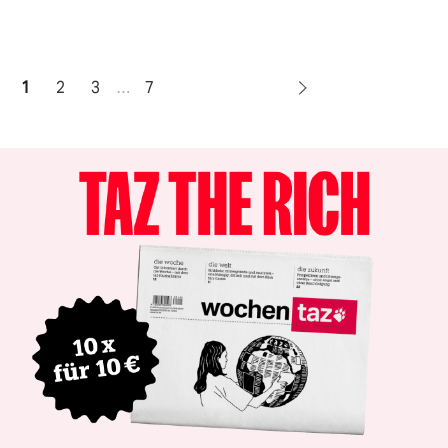
1
2
3
…
7