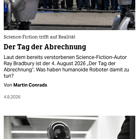
berlin
nord
wahrheit
Science-Fiction trifft auf Realität
verlag
Der Tag der Abrechnung
verlag
Laut dem bereits verstorbenen Science-Fiction-Autor
Ray Bradbury ist der 4. August 2026 „Der Tag der
veranstaltungen
Abrechnung“. Was haben humanoide Roboter damit zu
tun?
shop
Von
Martin Conrads
fragen & hilfe
4.8.2026
unterstützen
abo
genossenschaft