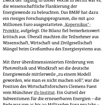
Zweck der Tagung in dieser Woche in Berlin war es,
die wissenschaftliche Flankierung der
Energiewende zu beleuchten. Das BMBF hat dazu
ein riesiges Forschungsprogramm, die mit 400
Millionen Euro ausgestatteten
„Kopernikus“-
Projekte
, aufgelegt. Die Bilanz fiel bemerkenswert
kritisch aus. Überall machten die Teilnehmer aus
Wissenschaft, Wirtschaft und Zivilgesellschaft
Mängel beim Großumbau des Energiesystems aus.
Mit ihrer überdimensionierten Förderung von
Photovoltaik und Windkraft sei die deutsche
Energiewende mittlerweile „zu einem Modell
geworden, wie man es nicht machen soll“, war die
Position des Wirtschaftsforschers Clemens ­Fuest
vom Münchner
ifo Institut
. Ein Gutteil der
Subventionen für die erneuerbaren Energien – die
Rede war von 25 bis 30 Milliar­den Euro pro Jahr –