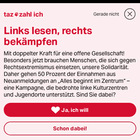
bundestalk
taz
zahl ich
Gerade nicht

fernverbindung
Links lesen, rechts
bekämpfen
klima update°
Mit doppelter Kraft für eine offene Gesellschaft!
Mauerecho
Besonders jetzt brauchen Menschen, die sich gegen
Rechtsextremismus einsetzen, unsere Solidarität.
Freie Rede
Daher gehen 50 Prozent der Einnahmen aus
Neuanmeldungen an „Alles beginnt im Zentrum“ –
reingehen
eine Kampagne, die bedrohte linke Kulturzentren
und Jugendorte unterstützt. Sind Sie dabei?

Ja, ich will
Newsletter
Schon dabei!
team zukunft