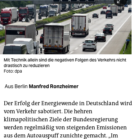
berlin
nord
wahrheit
verlag
verlag
Mit Technik allein sind die negativen Folgen des Verkehrs nicht
drastisch zu reduzieren
veranstaltungen
Foto: dpa
shop
Aus Berlin
Manfred Ronzheimer
fragen & hilfe
unterstützen
Der Erfolg der Energiewende in Deutschland wird
vom Verkehr sabotiert. Die hehren
abo
klimapolitischen Ziele der Bundesregierung
werden regelmäßig von steigenden Emissionen
genossenschaft
aus dem Autoauspuff zunichte gemacht. „Im