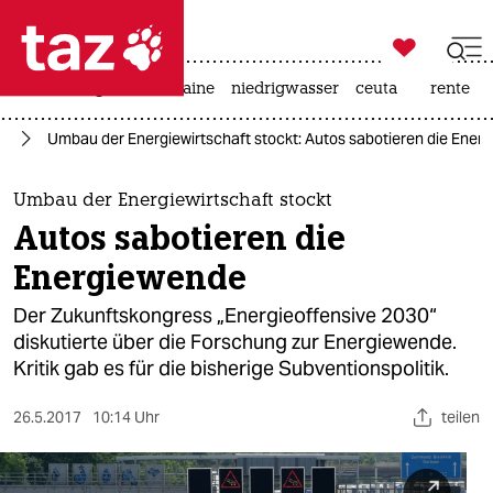

taz zahl ich
hitze
krieg in der ukraine
niedrigwasser
ceuta
rente

taz zahl ich
el
Umbau der Energiewirtschaft stockt: Autos sabotieren die Ener
taz zahl ich
themen
Umbau der Energiewirtschaft stockt
Autos sabotieren die
politik
Energiewende
öko
Der Zukunftskongress „Energieoffensive 2030“
diskutierte über die Forschung zur Energiewende.
gesellschaft
Kritik gab es für die bisherige Subventionspolitik.
kultur
26.5.2017
10:14 Uhr
teilen
sport