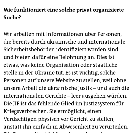
geben, ohne Bedrohung ihre Stimme zu erheben.
Wie funktioniert eine solche privat organisierte
Gäste waren
unter anderem der baschkirische
Suche?
Dichter Nisamedtin Achmetov, der algerische
Schriftsteller Hamid Skif und die tunesische
Wir arbeiten mit Informationen über Personen,
Menschenrechtlerin Sihem Bensedrine.
die bereits durch ukrainische und internationale
Sicherheitsbehörden identifiziert worden sind,
und bieten dafür eine Belohnung an. Dies ist
etwas, was keine Organisation oder staatliche
Stelle in der Ukraine tut. Es ist wichtig, solche
Personen auf unsere Website zu stellen, weil ohne
unsere Arbeit die ukrainische Justiz – und auch die
internationalen Gerichte – leer ausgehen würden.
Die JIF ist das fehlende Glied im Justizsystem für
Kriegsverbrechen. Sie ermöglicht, einen
Verdächtigen physisch vor Gericht zu stellen,
anstatt ihn einfach in Abwesenheit zu verurteilen.