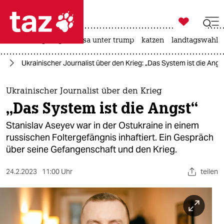

taz zahl ich
hitze
bergsteigen
usa unter trump
katzen
landtagswahl i

taz zahl ich
ne
Ukrainischer Journalist über den Krieg: „Das System ist die Angs
taz zahl ich
themen
Ukrainischer Journalist über den Krieg
„Das System ist die Angst“
politik
Stanislav Aseyev war in der Ostukraine in einem
öko
russischen Foltergefängnis inhaftiert. Ein Gespräch
über seine Gefangenschaft und den Krieg.
gesellschaft
24.2.2023
11:00 Uhr
teilen
kultur
sport