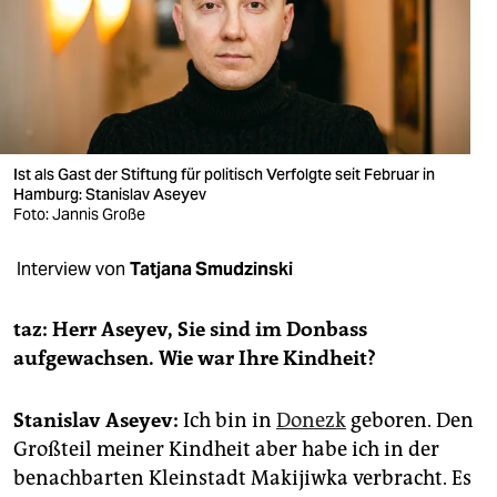
berlin
nord
wahrheit
verlag
Ist als Gast der Stiftung für politisch Verfolgte seit Februar in
verlag
Hamburg: Stanislav Aseyev
Foto: Jannis Große
veranstaltungen
Interview von
Tatjana Smudzinski
shop
fragen & hilfe
taz: Herr Aseyev, Sie sind im Donbass
aufgewachsen. Wie war Ihre Kindheit?
unterstützen
abo
Stanislav Aseyev:
Ich bin in
Donezk
geboren. Den
Großteil meiner Kindheit aber habe ich in der
genossenschaft
benachbarten Kleinstadt Makijiwka verbracht. Es