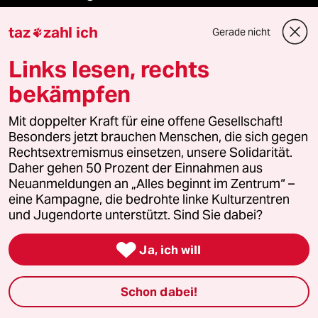
taz
zahl ich
Gerade nicht

Reisen
Links lesen, rechts
Kantine
bekämpfen
Shop
Mit doppelter Kraft für eine offene Gesellschaft!
Besonders jetzt brauchen Menschen, die sich gegen
Anzeigen
Rechtsextremismus einsetzen, unsere Solidarität.
Daher gehen 50 Prozent der Einnahmen aus
Neuanmeldungen an „Alles beginnt im Zentrum“ –
eine Kampagne, die bedrohte linke Kulturzentren
Fragen & Hilfe
und Jugendorte unterstützt. Sind Sie dabei?

Ja, ich will
Feedback
Aboservice
Schon dabei!