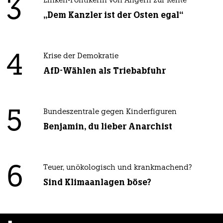
3
Linken-Politikerin von Angern zur Rente
„Dem Kanzler ist der Osten egal“
4
Krise der Demokratie
AfD-Wählen als Triebabfuhr
5
Bundeszentrale gegen Kinderfiguren
Benjamin, du lieber Anarchist
6
Teuer, unökologisch und krankmachend?
Sind Klimaanlagen böse?