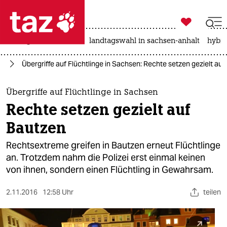

taz zahl ich
niedrigwasser
rente
landtagswahl in sachsen-anhalt
hybri

taz zahl ich
ht
Übergriffe auf Flüchtlinge in Sachsen: Rechte setzen gezielt au
taz zahl ich
themen
Übergriffe auf Flüchtlinge in Sachsen
Rechte setzen gezielt auf
politik
Bautzen
öko
Rechtsextreme greifen in Bautzen erneut Flüchtlinge
an. Trotzdem nahm die Polizei erst einmal keinen
gesellschaft
von ihnen, sondern einen Flüchtling in Gewahrsam.
kultur
2.11.2016
12:58 Uhr
teilen
sport