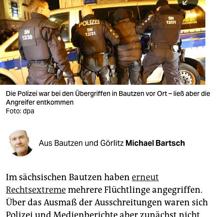
berlin
nord
wahrheit
verlag
verlag
Die Polizei war bei den Übergriffen in Bautzen vor Ort – ließ aber die
Angreifer entkommen
veranstaltungen
Foto: dpa
shop
fragen & hilfe
Aus Bautzen und Görlitz
Michael Bartsch
unterstützen
Im sächsischen Bautzen haben
erneut
abo
Rechtsextreme
mehrere Flüchtlinge angegriffen.
genossenschaft
Über das Ausmaß der Ausschreitungen waren sich
Polizei und Medienberichte aber zunächst nicht