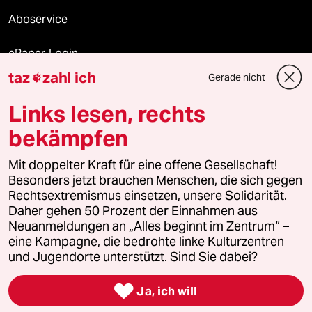
Aboservice
ePaper Login
taz
zahl ich
Gerade nicht

Downloads für Abonnierende
Links lesen, rechts
bekämpfen
© 2026 taz Verlags und Vertriebs GmbH
Alle Rechte vorbehalten. Bei rechtlichen Fragen oder für Genehmigungen
Mit doppelter Kraft für eine offene Gesellschaft!
wenden Sie sich bitte an
lizenzen@taz.de
Besonders jetzt brauchen Menschen, die sich gegen
Rechtsextremismus einsetzen, unsere Solidarität.
Daher gehen 50 Prozent der Einnahmen aus
Feedback
Redaktionsstatut
Kommune-Richtlinien
KI-
Neuanmeldungen an „Alles beginnt im Zentrum“ –
eine Kampagne, die bedrohte linke Kulturzentren
Leitlinie
Informant
Datenschutz
Impressum
AGB
und Jugendorte unterstützt. Sind Sie dabei?
Seitenwende
Einwilligungen widerrufen (Ads)

Ja, ich will