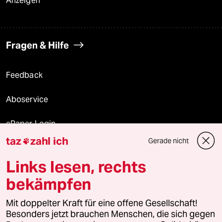
Anzeigen
Fragen & Hilfe
Feedback
Aboservice
ePaper Login
taz
zahl ich
Gerade nicht

Downloads für Abonnierende
Links lesen, rechts
bekämpfen
© 2026 taz Verlags und Vertriebs GmbH
Alle Rechte vorbehalten. Bei rechtlichen Fragen oder für Genehmigungen
Mit doppelter Kraft für eine offene Gesellschaft!
wenden Sie sich bitte an
lizenzen@taz.de
Besonders jetzt brauchen Menschen, die sich gegen