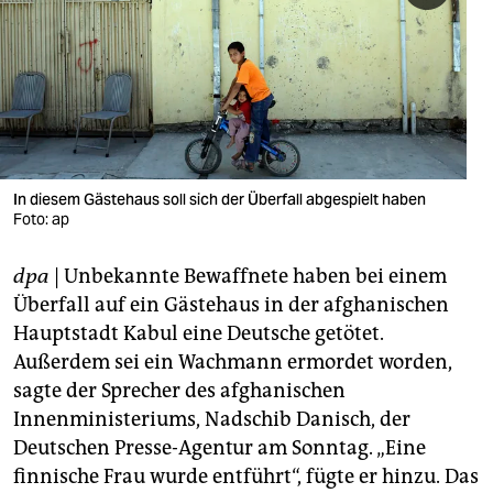
berlin
nord
wahrheit
verlag
verlag
In diesem Gästehaus soll sich der Überfall abgespielt haben
Foto: ap
veranstaltungen
dpa
| Unbekannte Bewaffnete haben bei einem
shop
Überfall auf ein Gästehaus in der afghanischen
fragen & hilfe
Hauptstadt Kabul eine Deutsche getötet.
Außerdem sei ein Wachmann ermordet worden,
unterstützen
sagte der Sprecher des afghanischen
abo
Innenministeriums, Nadschib Danisch, der
Deutschen Presse-Agentur am Sonntag. „Eine
genossenschaft
finnische Frau wurde entführt“, fügte er hinzu. Das