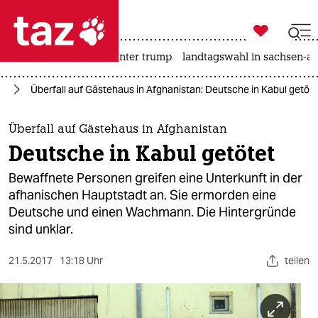

taz zahl ich
nahost-konflikt
usa unter trump
landtagswahl in sachsen-an

taz zahl ich
an
Überfall auf Gästehaus in Afghanistan: Deutsche in Kabul getöte
taz zahl ich
themen
Überfall auf Gästehaus in Afghanistan
Deutsche in Kabul getötet
politik
Bewaffnete Personen greifen eine Unterkunft in der
öko
afhanischen Hauptstadt an. Sie ermorden eine
Deutsche und einen Wachmann. Die Hintergründe
gesellschaft
sind unklar.
kultur
21.5.2017
13:18 Uhr
teilen
sport