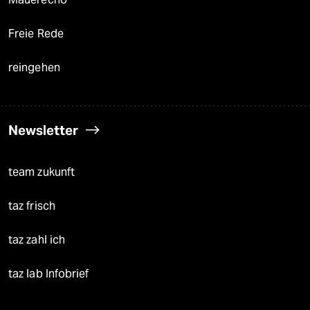
Freie Rede
reingehen
Newsletter
team zukunft
taz frisch
taz zahl ich
taz lab Infobrief