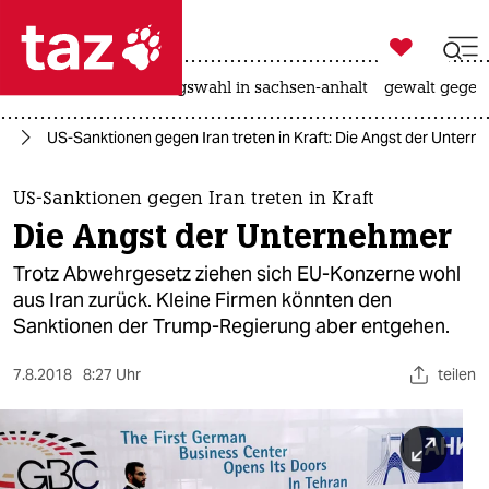

taz zahl ich
hitze
surfen
landtagswahl in sachsen-anhalt
gewalt gegen

taz zahl ich
an
US-Sanktionen gegen Iran treten in Kraft: Die Angst der Untern
taz zahl ich
themen
US-Sanktionen gegen Iran treten in Kraft
Die Angst der Unternehmer
politik
Trotz Abwehrgesetz ziehen sich EU-Konzerne wohl
öko
aus Iran zurück. Kleine Firmen könnten den
Sanktionen der Trump-Regierung aber entgehen.
gesellschaft
7.8.2018
8:27 Uhr
teilen
kultur
sport