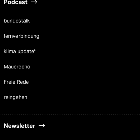
Podcast
bundestalk
fernverbindung
klima update°
Mauerecho
Freie Rede
reingehen
Newsletter