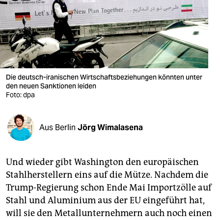
berlin
nord
wahrheit
verlag
Die deutsch-iranischen Wirtschaftsbeziehungen könnten unter
verlag
den neuen Sanktionen leiden
Foto: dpa
veranstaltungen
shop
Aus Berlin
Jörg Wimalasena
fragen & hilfe
Und wieder gibt Washington den europäischen
unterstützen
Stahlherstellern eins auf die Mütze. Nachdem die
abo
Trump-Regierung schon Ende Mai Importzölle auf
Stahl und Aluminium aus der EU eingeführt hat,
genossenschaft
will sie den Metallunternehmern auch noch einen