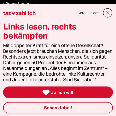
ePaper Login
taz
zahl ich
Gerade nicht

Downloads für Abonnierende
Links lesen, rechts
bekämpfen
© 2026 taz Verlags und Vertriebs GmbH
Alle Rechte vorbehalten. Bei rechtlichen Fragen oder für Genehmigungen
Mit doppelter Kraft für eine offene Gesellschaft!
wenden Sie sich bitte an
lizenzen@taz.de
Besonders jetzt brauchen Menschen, die sich gegen
Rechtsextremismus einsetzen, unsere Solidarität.
Daher gehen 50 Prozent der Einnahmen aus
Feedback
Redaktionsstatut
Kommune-Richtlinien
KI-
Neuanmeldungen an „Alles beginnt im Zentrum“ –
eine Kampagne, die bedrohte linke Kulturzentren
Leitlinie
Informant
Datenschutz
Impressum
AGB
und Jugendorte unterstützt. Sind Sie dabei?
Seitenwende
Einwilligungen widerrufen (Ads)

Ja, ich will
Schon dabei!