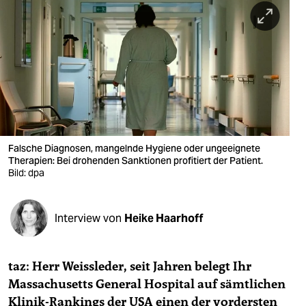
berlin
nord
wahrheit
verlag
verlag
veranstaltungen
Falsche Diagnosen, mangelnde Hygiene oder ungeeignete
Therapien: Bei drohenden Sanktionen profitiert der Patient.
shop
Bild: dpa
fragen & hilfe
Interview von
Heike Haarhoff
unterstützen
abo
taz: Herr Weissleder, seit Jahren belegt Ihr
genossenschaft
Massachusetts General Hospital auf sämtlichen
Klinik-Rankings der USA einen der vordersten