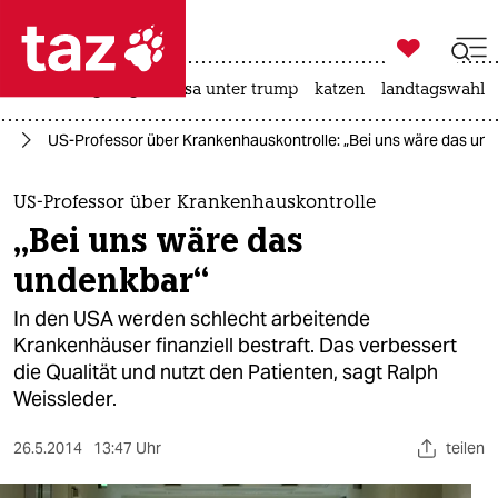

taz zahl ich
hitze
bergsteigen
usa unter trump
katzen
landtagswahl i

taz zahl ich
it
US-Professor über Krankenhauskontrolle: „Bei uns wäre das un
taz zahl ich
themen
US-Professor über Krankenhauskontrolle
„Bei uns wäre das
politik
undenkbar“
öko
In den USA werden schlecht arbeitende
Krankenhäuser finanziell bestraft. Das verbessert
gesellschaft
die Qualität und nutzt den Patienten, sagt Ralph
Weissleder.
kultur
sport
26.5.2014
13:47 Uhr
teilen