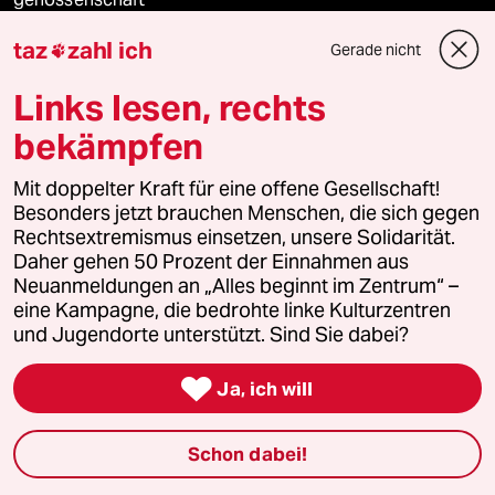
taz
zahl ich
Gerade nicht

taz zahl ich
Links lesen, rechts
recherchefonds ausland
bekämpfen
panterstiftung
Mit doppelter Kraft für eine offene Gesellschaft!
Besonders jetzt brauchen Menschen, die sich gegen
panterpreis 2026
Rechtsextremismus einsetzen, unsere Solidarität.
Daher gehen 50 Prozent der Einnahmen aus
Neuanmeldungen an „Alles beginnt im Zentrum“ –
eine Kampagne, die bedrohte linke Kulturzentren
Podcast
und Jugendorte unterstützt. Sind Sie dabei?

bundestalk
Ja, ich will
fernverbindung
Schon dabei!
klima update°