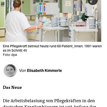
berlin
nord
wahrheit
verlag
verlag
Eine Pflegekraft betreut heute rund 60 Patient_innen. 1991 waren
es im Schnitt 45
veranstaltungen
Foto: dpa
shop
fragen & hilfe
Von
Elisabeth Kimmerle
unterstützen
Das Neue
abo
genossenschaft
Die Arbeitsbelastung von Pflegekräften in den