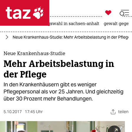

taz zahl ich
hitze
surfen
landtagswahl in sachsen-anhalt
gewalt gegen

taz zahl ich
ge
Neue Krankenhaus-Studie: Mehr Arbeitsbelastung in der Pflege
taz zahl ich
themen
Neue Krankenhaus-Studie
Mehr Arbeitsbelastung in
politik
der Pflege
öko
In den Krankenhäusern gibt es weniger
Pflegepersonal als vor 25 Jahren. Und gleichzeitig
gesellschaft
über 30 Prozent mehr Behandlungen.
kultur
5.10.2017
17:45 Uhr
teilen
sport