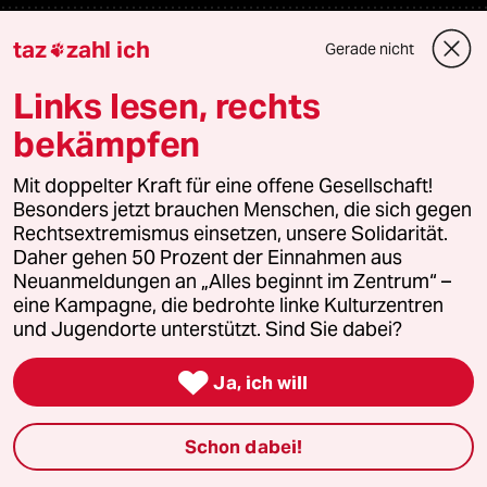
Fragen & Hilfe
taz
zahl ich
Gerade nicht

Links lesen, rechts
Feedback
bekämpfen
Aboservice
Mit doppelter Kraft für eine offene Gesellschaft!
Besonders jetzt brauchen Menschen, die sich gegen
ePaper Login
Rechtsextremismus einsetzen, unsere Solidarität.
Daher gehen 50 Prozent der Einnahmen aus
Downloads für Abonnierende
Neuanmeldungen an „Alles beginnt im Zentrum“ –
eine Kampagne, die bedrohte linke Kulturzentren
und Jugendorte unterstützt. Sind Sie dabei?
© 2026 taz Verlags und Vertriebs GmbH

Ja, ich will
Alle Rechte vorbehalten. Bei rechtlichen Fragen oder für Genehmigungen
wenden Sie sich bitte an
lizenzen@taz.de
Schon dabei!
Feedback
Redaktionsstatut
Kommune-Richtlinien
KI-