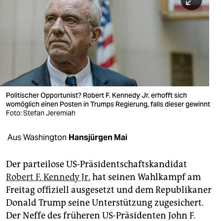
berlin
nord
wahrheit
verlag
verlag
Politischer Opportunist? Robert F. Kennedy Jr. erhofft sich
womöglich einen Posten in Trumps Regierung, falls dieser gewinnt
veranstaltungen
Foto: Stefan Jeremiah
shop
Aus Washington
Hansjürgen Mai
fragen & hilfe
unterstützen
Der parteilose US-Präsidentschaftskandidat
Robert F. Kennedy Jr.
hat seinen Wahlkampf am
abo
Freitag offiziell ausgesetzt und dem Republikaner
Donald Trump seine Unterstützung zugesichert.
genossenschaft
Der Neffe des früheren US-Präsidenten John F.