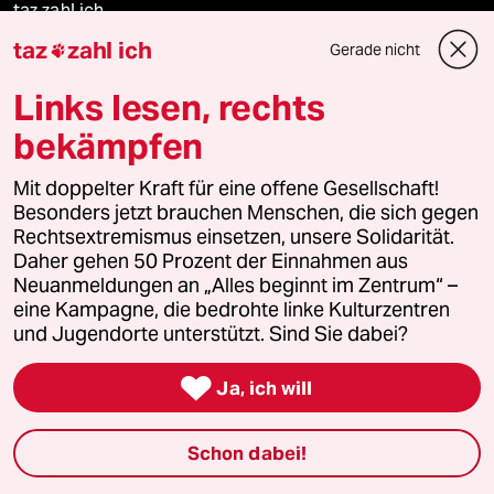
taz zahl ich
taz
zahl ich
Gerade nicht

taz lab Infobrief
Links lesen, rechts
bekämpfen
Veranstaltungen
Mit doppelter Kraft für eine offene Gesellschaft!
Besonders jetzt brauchen Menschen, die sich gegen
Demnächst
Rechtsextremismus einsetzen, unsere Solidarität.
Daher gehen 50 Prozent der Einnahmen aus
Neuanmeldungen an „Alles beginnt im Zentrum“ –
Vor Ort
eine Kampagne, die bedrohte linke Kulturzentren
und Jugendorte unterstützt. Sind Sie dabei?
Live im Stream

Ja, ich will
Vergangene
taz lab 2027
Schon dabei!