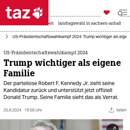

taz zahl ich
autowahn
hitze
arbeit
landtagswahl in sachsen-anhalt

taz zahl ich
24
US-Präsidentschaftswahlkampf 2024: Trump wichtiger als eigen
taz zahl ich
themen
US-Präsidentschaftswahlkampf 2024
Trump wichtiger als eigene
politik
Familie
öko
Der parteilose Robert F. Kennedy Jr. zieht seine
Kandidatur zurück und unterstützt jetzt offiziell
gesellschaft
Donald Trump. Seine Familie sieht das als Verrat.
kultur
25.8.2024
19:58 Uhr
teilen
sport