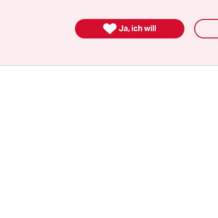
n an der Wall Street ihren Anfang genommen hat
intliche) Herrschaft des einen Prozents protestie

Ja, ich will
ch die Rechte der Obdachlosen im Park gegen die
.