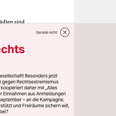
ädten sind
n dem Ort
Gerade nicht
spiegelten
 bisweilen
echts
n erreicht.
 durch die
achlose auf
esellschaft! Besonders jetzt
rt gegen Rechtsextremismus
z kooperiert daher mit „Alles
vieler US-
ller Einnahmen aus Anmeldungen
d wenig
. September – an die Kampagne,
p sieben
rstützt und Freiräume sichern will,
bei?
inanzkrise,