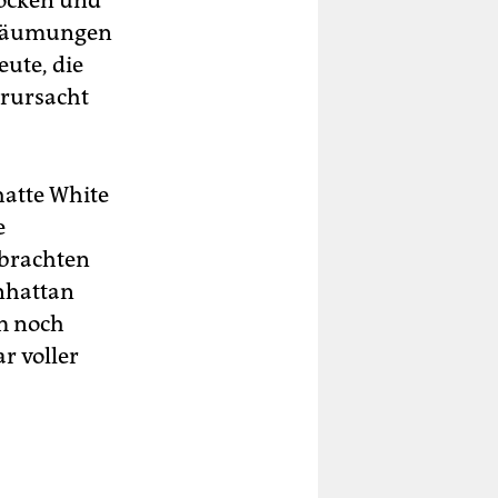
Locken und
Räumungen
eute, die
erursacht
hatte White
e
 brachten
nhattan
um noch
ar voller