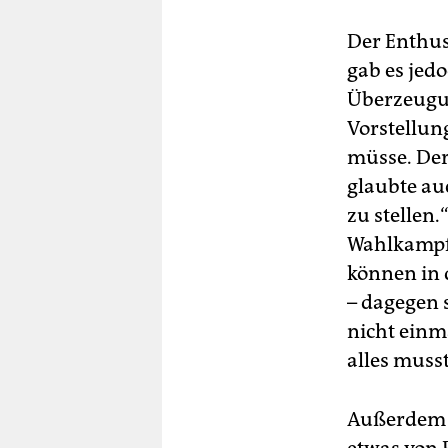
Der Enthus
gab es jedo
Überzeugun
Vorstellun
müsse. Der
glaubte au
zu stellen.
Wahlkampff
können in
– dagegen 
nicht ein
alles muss
Außerdem h