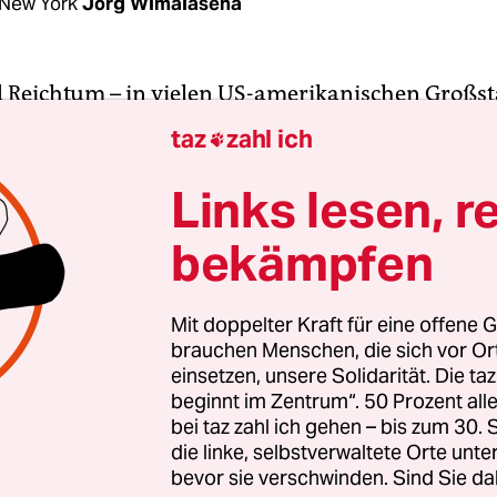
New York
Jörg Wimalasena
Reichtum – in vielen US-amerikanischen Großst
e Nachbarn. Besonders vulgär wirkt diese Nähe a
taz
zahl ich

oßen Geldes, der New Yorker Wall Street. Die ver
er mächtigsten Geldinstitute der Welt stehen hier
Links lesen, r
dass selbst im Hochsommer die Sonne nie den Bode
bekämpfen
der täglichen Dunkelheit, sprinten adrette Banker
uf Bänken und in den Häusernischen hoffen Obd
Mit doppelter Kraft für eine offene G
brauchen Menschen, die sich vor O
einsetzen, unsere Solidarität. Die ta
 Zuccotti Park, dem nostalgischen Sehnsuchtsort 
beginnt im Zentrum“. 50 Prozent a
uskritiker. Denn auf dem Platz mit viel Beton un
bei taz zahl ich gehen – bis zum 30
mmelte sich im Namen der „99 Prozent“
vor knap
die linke, selbstverwaltete Orte unte
bevor sie verschwinden. Sind Sie da
e Occupy-Bewegung
. Sie wollte im Nachgang der F