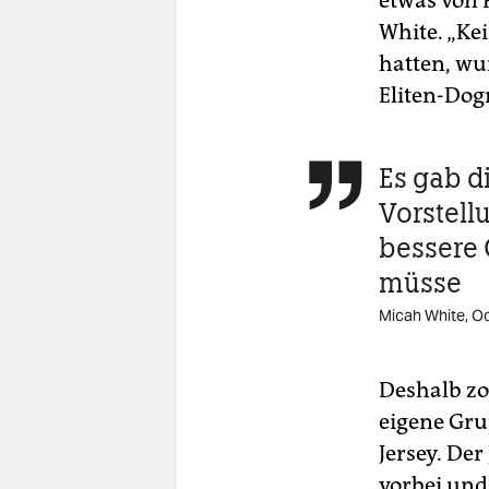
etwas von 
White. „Ke
hatten, wu
Eliten-Dog
Es gab d

Vorstell
bessere 
müsse
Micah White, O
Deshalb zo
eigene Gru
Jersey. Der
vorbei und 