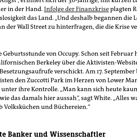
ngst“, erinnert sich der 36-Jährige, mit kurzen 
er in der Hand.
Infolge der Finanzkrise
plagten 
slosigkeit das Land. „Und deshalb begannen die L
n der Wall Street zu hinterfragen, die die Krise v
e Geburtsstunde von Occupy. Schon seit Februar 
lifornischen Berkeley über die Aktivisten-Websit
Besetzungsaufrufe verschickt. Am 17. September
isten den Zuccotti Park im Herzen von Lower Ma
h unter ihre Kontrolle. „Man kann sich heute ka
 wie das damals hier aussah“, sagt White. „Alles w
gab Volksküchen und Büchereien.“
rte Banker und Wissenschaftler