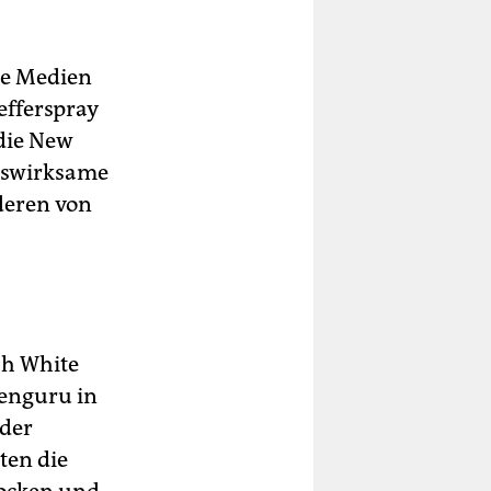
die Medien
efferspray
die New
itswirksame
deren von
h White
tenguru in
 der
ten die