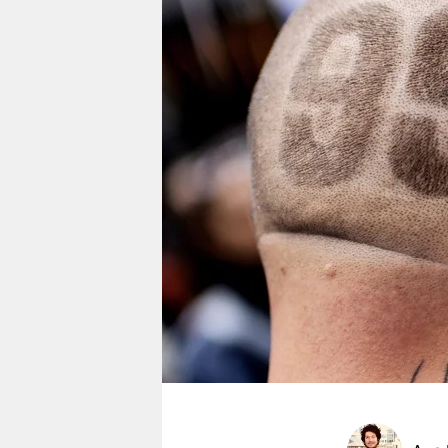
berlin
nord
wahrheit
verlag
verlag
veranstaltungen
shop
fragen & hilfe
unterstützen
abo
genossenschaft