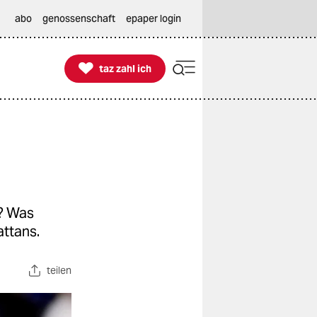
abo
genossenschaft
epaper login

taz zahl ich
taz zahl ich
n? Was
ttans.
teilen