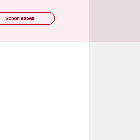
te, gegen
ren und
Schon dabei!
 Banker