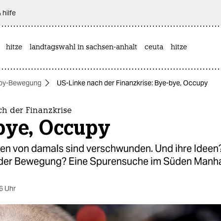
 hilfe
hitze
landtagswahl in sachsen-anhalt
ceuta
hitze
py-Bewegung
US-Linke nach der Finanzkrise: Bye-bye, Occupy
ch der Finanzkrise
bye, Occupy
sten von damals sind verschwunden. Und ihre Idee
der Bewegung? Eine Spurensuche im Süden Manha
6 Uhr