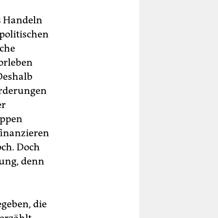
es Handeln
politischen
iche
vorleben
Deshalb
Forderungen
er
uppen
inanzieren
och. Doch
ung, denn
geben, die