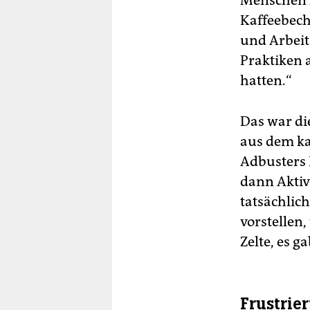
Menschen A
Kaffeebech
und Arbeit
Praktiken a
hatten.“
Das war di
aus dem ka
Adbusters 
dann Aktiv
tatsächlic
vorstellen,
Zelte, es 
Frustrie