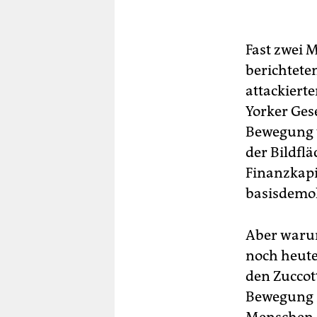
Fast zwei 
berichteten
attackiert
Yorker Ges
Bewegung v
der Bildfl
Finanzkapi
basisdemok
Aber waru
noch heute
den Zuccot
Bewegung z