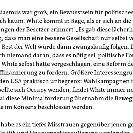
iasmus war groß, ein Bewusstsein für politisch
ch kaum. White kommt in Rage, als er sich an die 
gen der Besetzer erinnert. „Es gab diese lächerl
g, dass man eine bessere Gesellschaft nur selbst 
 Rest der Welt würde dann zwangsläufig folgen. 
ch niemand daran, dass es nötig sei, politische 
“ White selbst hatte vorgeschlagen, eine Reform d
inanzierung zu fordern. Größere Interessengr
 den USA praktisch unbegrenzt Wahlkampagnen f
sollte sich Occupy wenden, findet White immer n
mal diese Minimalforderung übernahm die Beweg
te im Konsens beschlossen werden.
abe es ein tiefes Misstrauen gegenüber jenen ge