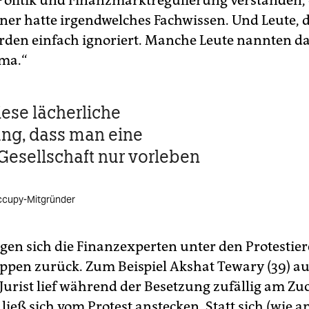
Politik und Finanzmarktregulierung verstanden, 
iner hatte irgendwelches Fachwissen. Und Leute,
rden einfach ignoriert. Manche Leute nannten da
ma.“
iese lächerliche
ung, dass man eine
Gesellschaft nur vorleben
ccupy-Mitgründer
gen sich die Finanzexperten unter den Protestie
ppen zurück. Zum Beispiel Akshat Tewary (39) a
 Jurist lief während der Besetzung zufällig am Zuc
ließ sich vom Protest anstecken. Statt sich (wie a