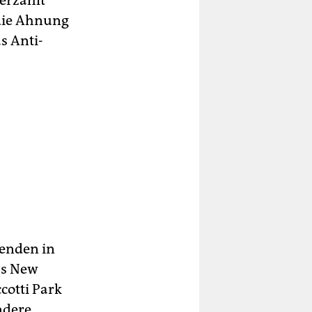
erzählt
 die Ahnung
s Anti-
renden in
us New
cotti Park
ndere