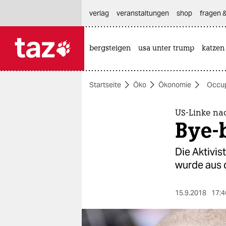
hautnavigation anspringen
hauptinhalt anspringen
footer anspringen
verlag
veranstaltungen
shop
fragen &
bergsteigen
usa unter trump
katzen

taz zahl ich
taz zahl ich
Startseite
Öko
Ökonomie
Occu
themen
politik
US-Linke na
Bye-
öko
Die Aktivi
gesellschaft
wurde aus 
kultur
15.9.2018
17:4
sport