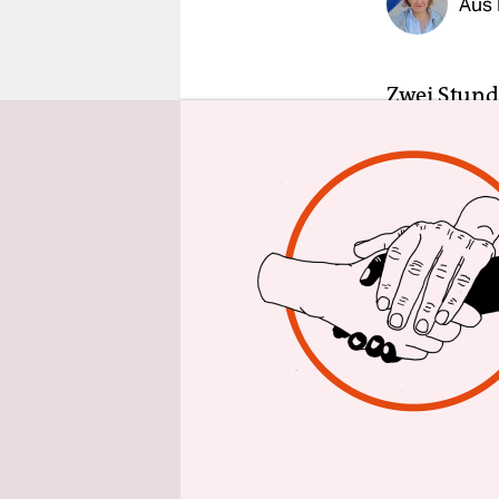
Aus 
epaper login
Zwei Stund
über seine
junge Kana
Kelly Oxfor
Anfang: Ei
mich an. I
mehr als 2
Es sind Le
auf die Ge
Gewalt in 
ihnen Fraue
Achtzehnjä