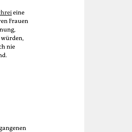
hrei
eine
ren Frauen
inung,
t würden,
ch nie
nd.
rgangenen