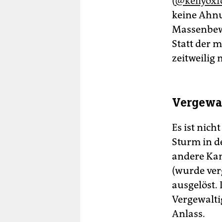
(
@kellyoxf
keine Ahnu
Massenbewe
Statt der m
zeitweilig 
Vergewal
Es ist nich
Sturm in d
andere Ka
(wurde ver
ausgelöst.
Vergewalti
Anlass.