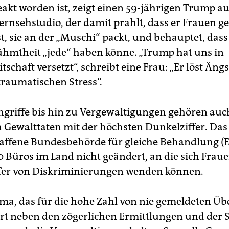
leakt worden ist, zeigt einen 59-jährigen Trump 
ernsehstudio, der damit prahlt, dass er Frauen g
t, sie an der „Muschi“ packt, und behauptet, dass
ühmtheit „jede“ haben könne. „Trump hat uns in
schaft versetzt“, schreibt eine Frau: „Er löst Äng
traumatischen Stress“.
ngriffe bis hin zu Vergewaltigungen gehören auc
 Gewalttaten mit der höchsten Dunkelziffer. Das 
affene Bundesbehörde für gleiche Behandlung (
0 Büros im Land nicht geändert, an die sich Frau
fer von Diskriminierungen wenden können.
ma, das für die hohe Zahl von nie gemeldeten Üb
ört neben den zögerlichen Ermittlungen und der