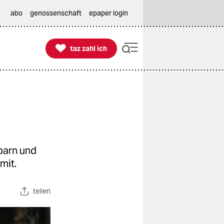
abo
genossenschaft
epaper login

taz zahl ich
taz zahl ich
hbarn und
mit.
teilen