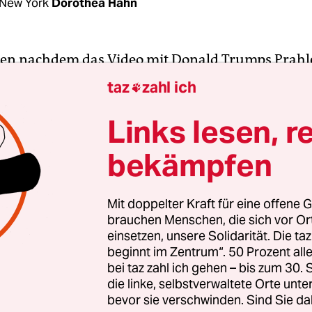
New York
Dorothea Hahn
en nachdem das Video mit Donald Trumps Prahl
 sexuellen Übergriffe auf Frauen bekannt wurde, 
taz
zahl ich

dierin in Los Angeles einen Tweet ab. „Frauen“, s
d, „schickt mir eure ersten Übergriffe. Ich mache
Links lesen, r
n alter Mann im Bus fasst mir an die Muschi und 
bekämpfen
ch bin 12.“ Bis zum Dienstagabend hat der
Hashta
7 Millionen Tweets generiert.
Mit doppelter Kraft für eine offene G
brauchen Menschen, die sich vor O
idensgeschichten auf 140 Zeichen Länge, die Schla
einsetzen, unsere Solidarität. Die ta
schlechterbeziehungen und auf die Banalität von 
beginnt im Zentrum“. 50 Prozent a
den USA erlauben. Die SchreiberInnen – die meis
bei taz zahl ich gehen – bis zum 30
n – schildern Übergriffe, die sie als Acht-, Vierz
die linke, selbstverwaltete Orte unte
bevor sie verschwinden. Sind Sie da
hrige und im Erwachsenenalter erlitten haben. 