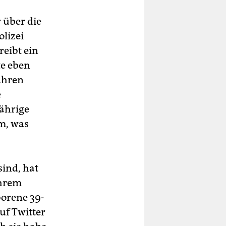
 über die
olizei
reibt ein
te eben
fuhren
e
Jährige
em, was
sind, hat
ihrem
borene 39-
uf Twitter