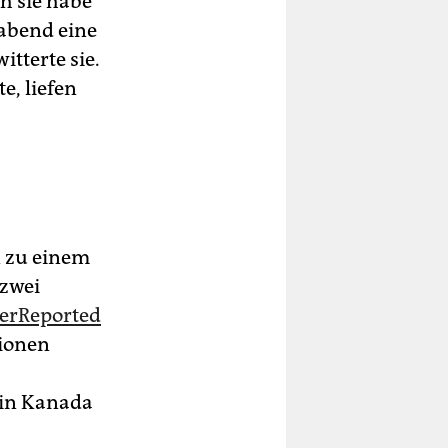
h sie habe
gabend eine
tterte sie.
e, liefen
n zu einem
 zwei
erReported
tionen
 in Kanada