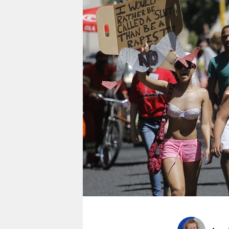
berlin
nord
wahrheit
verlag
verlag
veranstaltungen
shop
fragen & hilfe
unterstützen
abo
genossenschaft