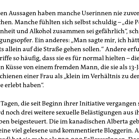
en Aussagen haben manche Userinnen nie zuvor
hen. Manche fühlten sich selbst schuldig – „die P
önheit und Alkohol zusammen sei gefährlich“, sch
gungsopfer. Ein anderes: „Man sagte mir, ich hät
s allein auf die Straße gehen sollen.“ Andere er
iffe so häufig, dass sie es für normal hielten – di
n Küsse von einem fremden Mann, die sie als 13-
chienen einer Frau als „klein im Verhältnis zu d
e erlebt haben“.
 Tagen, die seit Beginn ihrer Initiative vergangen 
rd noch drei weitere sexuelle Belästigungen aus 
ben beigesteuert. Die im kanadischen Alberta ge
 eine viel gelesene und kommentierte Bloggerin. A