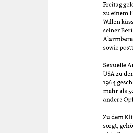
Freitag ge
zu einem F
Willen küss
seiner Ber
Alarmbereit
sowie post
Sexuelle A
USA zu den
1964 gesch
mehr als 5
andere Op
Zu dem Kli
sorgt, geh