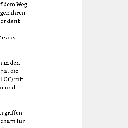
auf dem Weg
egen ihren
 er dank
ste aus
h in den
hat die
EEOC) mit
en und
ergriffen
 Scham für