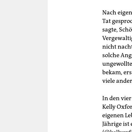
Nach eigen
Tat gesproc
sagte, Sch
Vergewalti
nicht nacht
solche Angr
ungewollte
bekam, ers
viele ander
In den vier
Kelly Oxfo
eigenen Le
Jährige ist