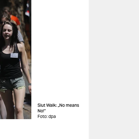
Slut Walk: „No means
No!“
Foto: dpa