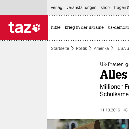
hautnavigation anspringen
hauptinhalt anspringen
footer anspringen
verlag
veranstaltungen
shop
fragen &
hitze
krieg in der ukraine
us-demokr

taz zahl ich
taz zahl ich
Startseite
Politik
Amerika
USA u
themen
politik
US-Frauen g
Alles
öko
Millionen F
gesellschaft
Schulkamer
kultur
11.10.2016
18:
sport