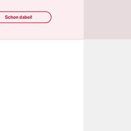
g. Die
ltrige
Schon dabei!