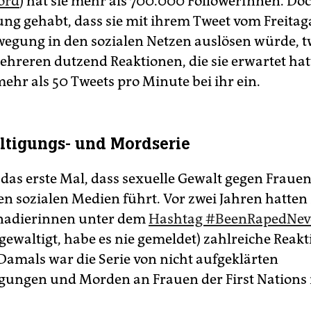
ord
) hat sie mehr als 700.000 FollowerInnen. Doc
ng gehabt, dass sie mit ihrem Tweet vom Freita
gung in den sozialen Netzen auslösen würde, twi
ehreren dutzend Reaktionen, die sie erwartet hatt
mehr als 50 Tweets pro Minute bei ihr ein.
tigungs- und Mordserie
t das erste Mal, dass sexuelle Gewalt gegen Fraue
en sozialen Medien führt. Vor zwei Jahren hatten
nadierinnen unter dem
Hashtag #BeenRapedNev
gewaltigt, habe es nie gemeldet) zahlreiche Reak
 Damals war die Serie von nicht aufgeklärten
gungen und Morden an Frauen der First Nations