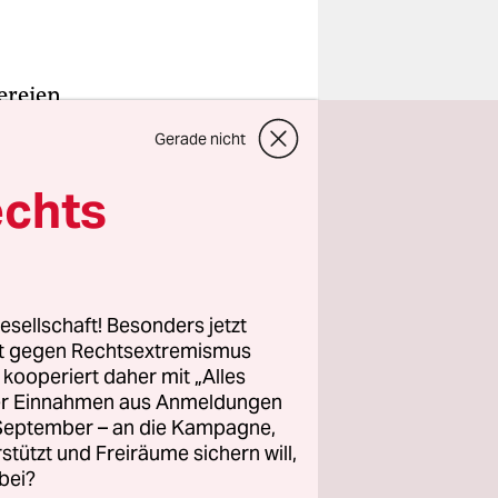
ereien
setzte eine
Gerade nicht
chrieb
 den
echts
lächelt
g #NotOk
esellschaft! Besonders jetzt
rt gegen Rechtsextremismus
glichter
z kooperiert daher mit „Alles
sexueller
ller Einnahmen aus Anmeldungen
ten von
. September – an die Kampagne,
ehn- oder
rstützt und Freiräume sichern will,
bei?
Es geht um