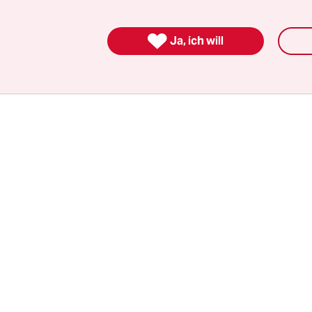
e Küsse, um Begrabschen und um Vergewaltigun
Onkel, Babysitter, Musiklehrer, Ärzte und gleicha

Ja, ich will