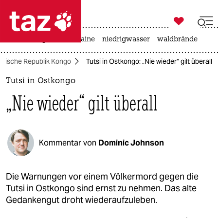

taz zahl ich
hitze
krieg in der ukraine
niedrigwasser
waldbrände

taz zahl ich
tische Republik Kongo
Tutsi in Ostkongo: „Nie wieder“ gilt überall
taz zahl ich
Tutsi in Ostkongo
themen
„Nie wieder“ gilt überall
politik
öko
Kommentar von
Dominic Johnson
gesellschaft
kultur
Die Warnungen vor einem Völkermord gegen die
Tutsi in Ostkongo sind ernst zu nehmen. Das alte
sport
Gedankengut droht wiederaufzuleben.