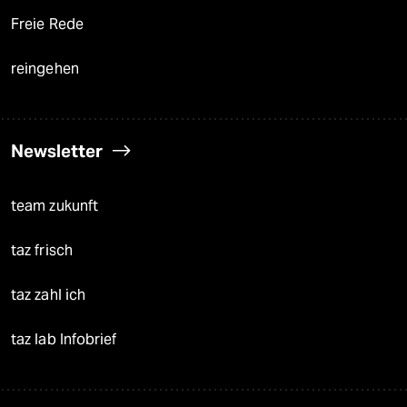
Freie Rede
reingehen
Newsletter
team zukunft
taz frisch
taz zahl ich
taz lab Infobrief