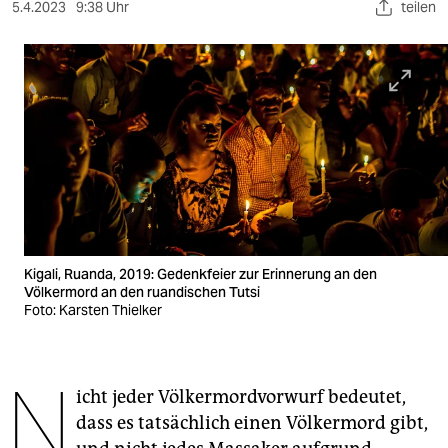
berlin
5.4.2023
9:38 Uhr
teilen
nord
wahrheit
verlag
verlag
veranstaltungen
shop
Kigali, Ruanda, 2019: Gedenkfeier zur Erinnerung an den
fragen & hilfe
Völkermord an den ruandischen Tutsi
Foto: Karsten Thielker
unterstützen
abo
N
icht jeder Völkermordvorwurf bedeutet,
genossenschaft
dass es tatsächlich einen Völkermord gibt,