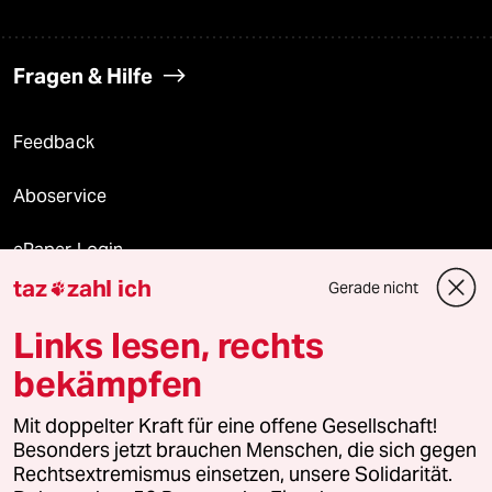
Fragen & Hilfe
Feedback
Aboservice
ePaper Login
taz
zahl ich
Gerade nicht

Downloads für Abonnierende
Links lesen, rechts
bekämpfen
© 2026 taz Verlags und Vertriebs GmbH
Alle Rechte vorbehalten. Bei rechtlichen Fragen oder für Genehmigungen
Mit doppelter Kraft für eine offene Gesellschaft!
wenden Sie sich bitte an
lizenzen@taz.de
Besonders jetzt brauchen Menschen, die sich gegen
Rechtsextremismus einsetzen, unsere Solidarität.