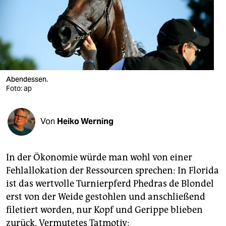
berlin
nord
wahrheit
verlag
Abendessen.
Foto: ap
verlag
veranstaltungen
Von
Heiko Werning
shop
fragen & hilfe
In der Ökonomie würde man wohl von einer
unterstützen
Fehlallokation der Ressourcen sprechen: In Florida
ist das wertvolle Turnierpferd Phedras de Blondel
abo
erst von der Weide gestohlen und anschließend
genossenschaft
filetiert worden, nur Kopf und Gerippe blieben
zurück. Vermutetes Tatmotiv: