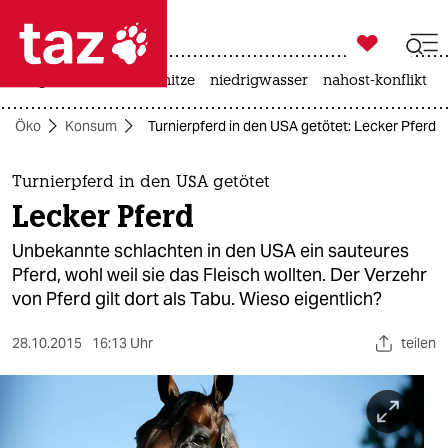

taz zahl ich
krieg in der ukraine
hitze
niedrigwasser
nahost-konflikt

taz zahl ich
Öko
Konsum
Turnierpferd in den USA getötet: Lecker Pferd
taz zahl ich
themen
Turnierpferd in den USA getötet
Lecker Pferd
politik
Unbekannte schlachten in den USA ein sauteures
öko
Pferd, wohl weil sie das Fleisch wollten. Der Verzehr
von Pferd gilt dort als Tabu. Wieso eigentlich?
gesellschaft
28.10.2015
16:13 Uhr
teilen
kultur
sport