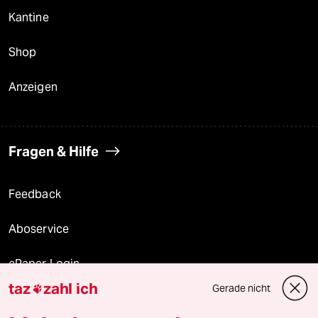
Kantine
Shop
Anzeigen
Fragen & Hilfe
Feedback
Aboservice
ePaper Login
taz
zahl ich
Gerade nicht

Downloads für Abonnierende