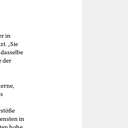
r in
t. „Sie
 dasselbe
e der
zerne,
us
rstöße
ensten in
ten hohe