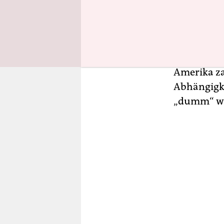
in einem P
Handelsges
werden Kan
Zölle infor
Amerika zah
Abhängigke
„dumm“ war