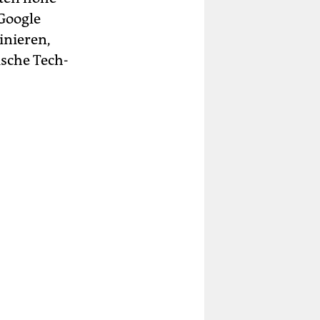
Google
inieren,
ische Tech-