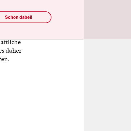
den. „Wir
Schon dabei!
e Höhe der
Staaten von
aftliche
es daher
ren.