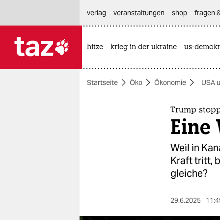
hautnavigation anspringen
hauptinhalt anspringen
footer anspringen
verlag
veranstaltungen
shop
fragen &
hitze
krieg in der ukraine
us-demokr

taz zahl ich
taz zahl ich
Startseite
Öko
Ökonomie
USA u
themen
politik
Trump stopp
Eine
öko
Weil in Kan
gesellschaft
Kraft tritt
gleiche?
kultur
sport
29.6.2025
11:4