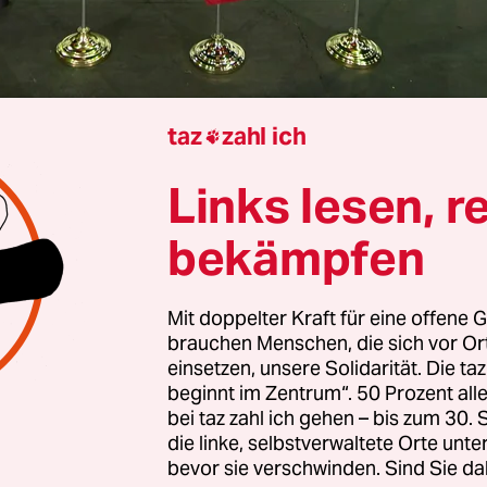
taz
zahl ich

ton
Hansjürgen Mai
Links lesen, r
ierung hat die
Verhandlungen über ein neues
bekämpfen
bkommen mit Kanada
abrupt beendet. Grund für 
e Entscheidung ist eine neue digitale Dienstleist
Mit doppelter Kraft für eine offene G
ag in Kanada in Kraft tritt. Diese neue Steuer so
brauchen Menschen, die sich vor O
sche als auch auf ausländische Firmen erhoben 
einsetzen, unsere Solidarität. Die ta
Donald Trump bezeichnete die Einführung als ei
beginnt im Zentrum“. 50 Prozent a
bei taz zahl ich gehen – bis zum 30
und eklatanten Angriff auf unser Land“.
die linke, selbstverwaltete Orte unte
bevor sie verschwinden. Sind Sie da
ieser „ungeheuerlichen Steuer“, schrieb Trump 