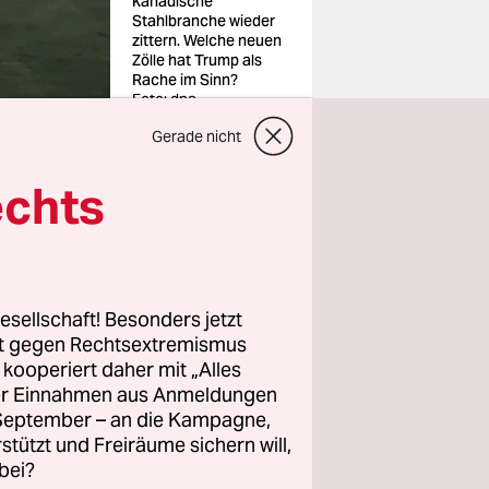
kanadische
Stahlbranche wieder
zittern. Welche neuen
Zölle hat Trump als
Rache im Sinn?
Foto: dpa
Gerade nicht
echts
die
ungssteuer,
esellschaft! Besonders jetzt
ll sowohl
rt gegen Rechtsextremismus
werden. US-
z kooperiert daher mit „Alles
nen
ller Einnahmen aus Anmeldungen
. September – an die Kampagne,
rstützt und Freiräume sichern will,
bei?
am Freitag