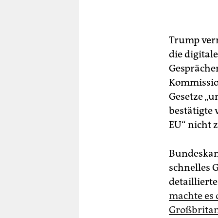
Trump vermi
die digita
Gesprächen
Kommission 
Gesetze „u
bestätigte
EU“ nicht 
Bundeskanz
schnelles 
detaillier
machte es 
Großbritan