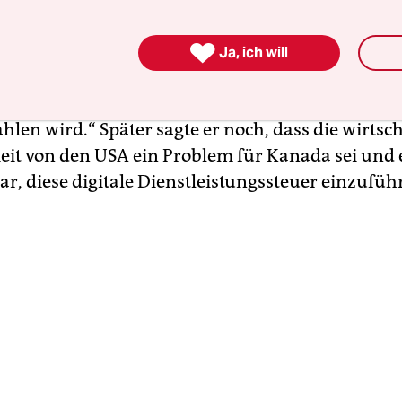
ost auf Social Media, würden die USA „alle

präche mit Kanada mit sofortiger Wirkung“ been
Ja, ich will
ada innerhalb der nächsten sieben Tage über di
mieren, die es für Geschäfte mit den Vereinigten 
len wird.“ Später sagte er noch, dass die wirtsch
it von den USA ein Problem für Kanada sei und 
, diese digitale Dienstleistungssteuer einzufüh