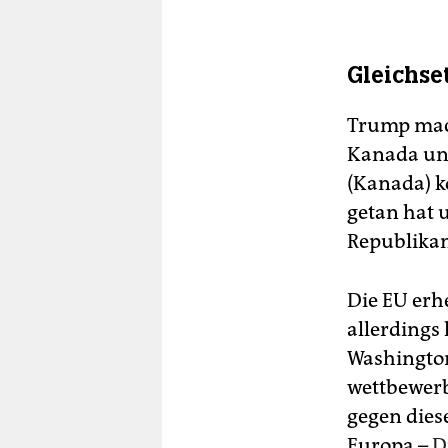
Gleichse
Trump mach
Kanada und
(Kanada) k
getan hat u
Republikan
Die EU erh
allerdings
Washington
wettbewerb
gegen dies
Europa –
D