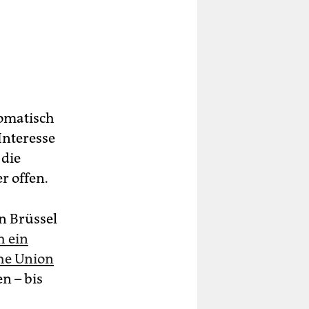
lomatisch
Interesse
 die
r offen.
n Brüssel
h ein
he Union
n – bis