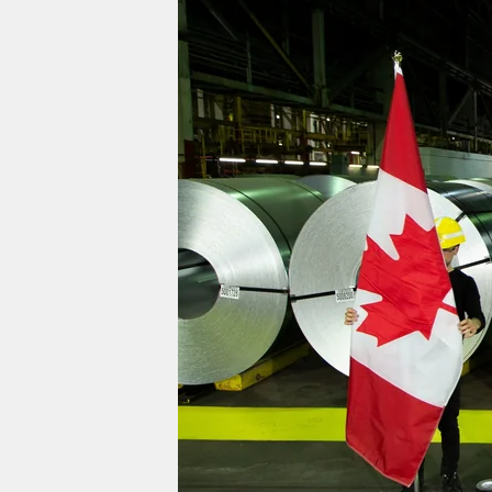
berlin
nord
wahrheit
verlag
verlag
veranstaltungen
shop
fragen & hilfe
unterstützen
abo
genossenschaft