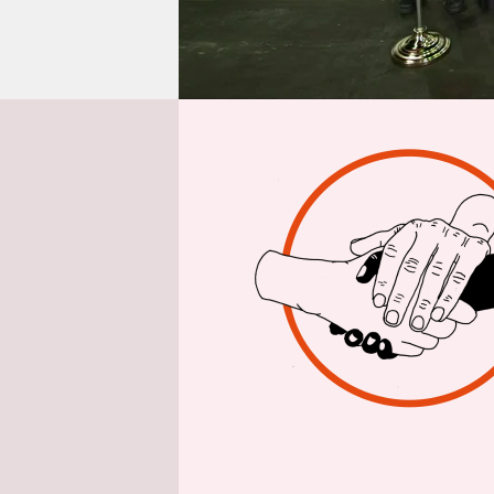
epaper login
Aus Washing
Die US-Reg
Handelsa
unerwartet
die am Mont
auf kanadi
Präsident 
„direkten 
Aufgrund d