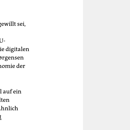
willt sei,
EU-
ie digitalen
Jørgensen
onomie der
 auf ein
lten
Ähnlich
t