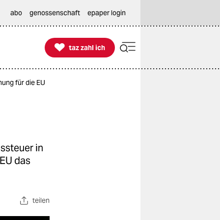
abo
genossenschaft
epaper login

taz zahl ich
taz zahl ich
ung für die EU
ssteuer in
 EU das
teilen