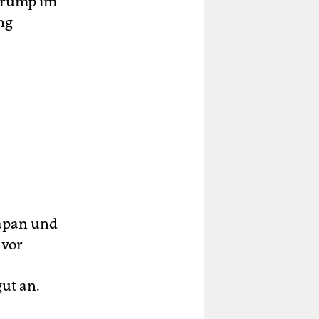
Trump im
ng
Japan und
 vor
ut an.