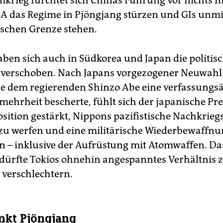
krieg fürchtet sich Chinas Führung vor nichts m
SA das Regime in Pjöngjang stürzen und GIs unmi
ischen Grenze stehen.
aben sich auch in Südkorea und Japan die politis
 verschoben. Nach Japans vorgezogener Neuwahl
ie dem regierenden Shinzo Abe eine verfassung
lmehrheit bescherte, fühlt sich der japanische P
Position gestärkt, Nippons pazifistische Nachkri
zu werfen und eine militärische Wiederbewaffn
n – inklusive der Aufrüstung mit Atomwaffen. Da
ürfte Tokios ohnehin angespanntes Verhältnis 
verschlechtern.
nkt Pjöngjang