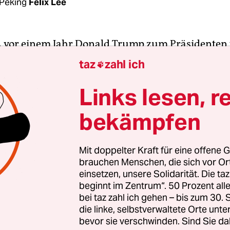
Peking
Felix Lee
A vor einem Jahr Donald Trump zum Präsidenten
ekinger Regierungsviertel Freude aus. Mit Trump
taz
zahl ich

datin, Hillary Clinton, hatte Chinas Führer schl
n gemacht. Als Außenministerin hatte sie ihnen
Links lesen, r
 die Leviten gelesen, etwa, indem sie Chinas schl
bekämpfen
echtslage anprangerte.
s „Fokus auf Asien“ und dem geplanten Hande
Mit doppelter Kraft für eine offene G
brauchen Menschen, die sich vor O
pazifische Partnerschaft), das eine Freihandelsz
einsetzen, unsere Solidarität. Die ta
tischen Ländern außer mit China vorsah, hatte T
beginnt im Zentrum“. 50 Prozent a
egierung ganz Südostasien zu ihrer Einflusssphä
bei taz zahl ich gehen – bis zum 30
llten damit unverhohlen Chinas rapide wachse
die linke, selbstverwaltete Orte unte
bevor sie verschwinden. Sind Sie da
inhegen.