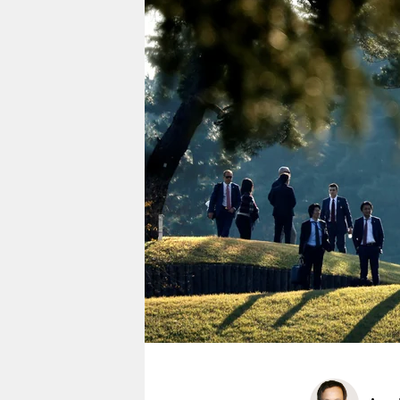
berlin
nord
wahrheit
verlag
verlag
veranstaltungen
shop
fragen & hilfe
unterstützen
abo
genossenschaft