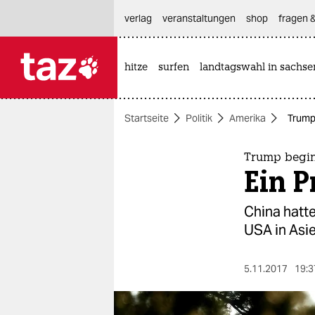
hautnavigation anspringen
hauptinhalt anspringen
footer anspringen
verlag
veranstaltungen
shop
fragen &
hitze
surfen
landtagswahl in sachse

taz zahl ich
taz zahl ich
Startseite
Politik
Amerika
Trump 
themen
politik
Trump begin
Ein P
öko
China hatte
gesellschaft
USA in Asie
kultur
5.11.2017
19:3
sport