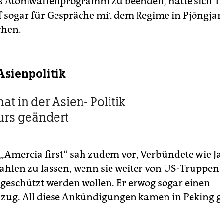
s Atomwaffenprogramm zu beenden, hatte sich 
sogar für Gespräche mit dem Regime in Pjöngja
chen.
sienpolitik
t in der Asien- Politik
urs geändert
 „Amercia first“ sah zudem vor, Verbündete wie 
ahlen zu lassen, wenn sie weiter von US-Truppen
geschützt werden wollen. Er erwog sogar einen
ug. All diese Ankündigungen kamen in Peking g