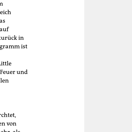
um
eich
as
 auf
zurück in
ogramm ist
ittle
„Feuer und
llen
rchtet,
en von