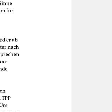
 Sinne
em für
rd er ab
iter nach
sprechen
ton-
ende
ren
n TPP
. Um