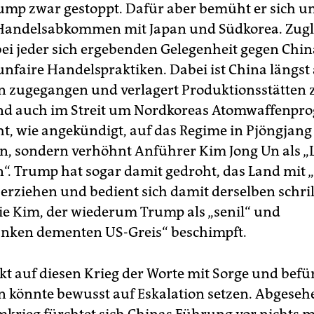
ump zwar gestoppt. Dafür aber bemüht er sich 
 Handelsabkommen mit Japan und Südkorea. Zugl
 bei jeder sich ergebenden Gelegenheit gegen Chin
unfaire Handelspraktiken. Dabei ist China längst
 zugegangen und verlagert Produktionsstätten 
nd auch im Streit um Nordkoreas Atomwaffenpr
t, wie angekündigt, auf das Regime in Pjöngjang
, sondern verhöhnt Anführer Kim Jong Un als „L
“. Trump hat sogar damit gedroht, das Land mit 
erziehen und bedient sich damit derselben schri
ie Kim, der wiederum Trump als „senil“ und
anken dementen US-Greis“ beschimpft.
kt auf diesen Krieg der Worte mit Sorge und befü
 könnte bewusst auf Eskalation setzen. Abgeseh