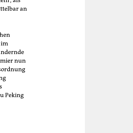
ehr, als
ttelbar an
chen
 im
sändernde
remier nun
egsordnung
ung
s
zu Peking