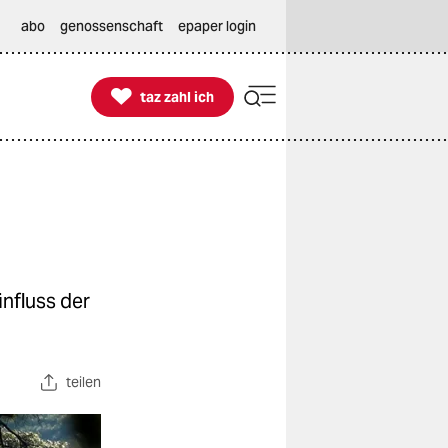
abo
genossenschaft
epaper login

taz zahl ich
taz zahl ich
nfluss der
teilen