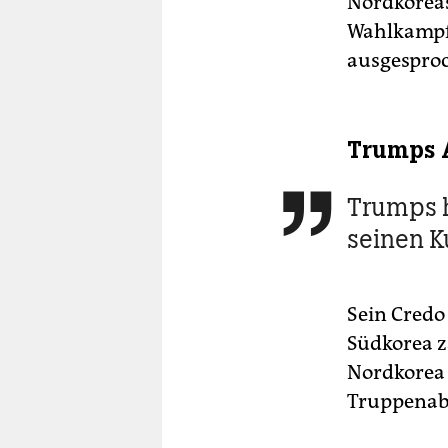
Nordkorea
Wahlkampf 
ausgespro
Trumps A
Trumps ha

seinen K
Sein Credo
Südkorea z
Nordkorea 
Truppenabz