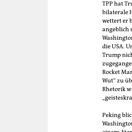
TPP hat Tr
bilaterale
wettert er
angeblich 
Washington
die USA. U
Trump nich
zugegangen
Rocket Man
Wut“ zu üb
Rhetorik w
„geisteskr
Peking blic
Washington