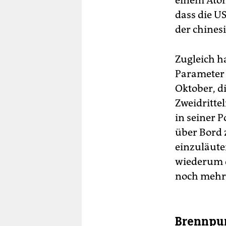
einem Atom
dass die U
der chines
Zugleich h
Parameter
Oktober, d
Zweidritte
in seiner 
über Bord 
einzuläute
wiederum d
noch mehr 
Brennpu