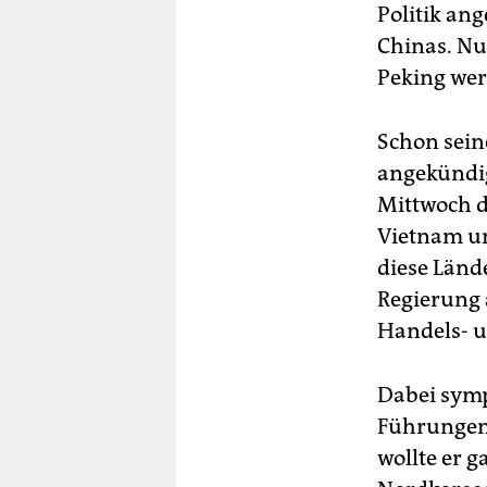
Politik an
Chinas. Nu
Peking wer
Schon sein
angekündig
Mittwoch d
Vietnam un
diese Länd
Regierung 
Handels- u
Dabei symp
Führungen
wollte er 