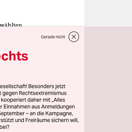
 wählten,
s
Gerade nicht
echte
echts
echte
lsabkommen
esellschaft! Besonders jetzt
rt gegen Rechtsextremismus
one mit
z kooperiert daher mit „Alles
rumps
ller Einnahmen aus Anmeldungen
re erklärt.
. September – an die Kampagne,
nden
rstützt und Freiräume sichern will,
bei?