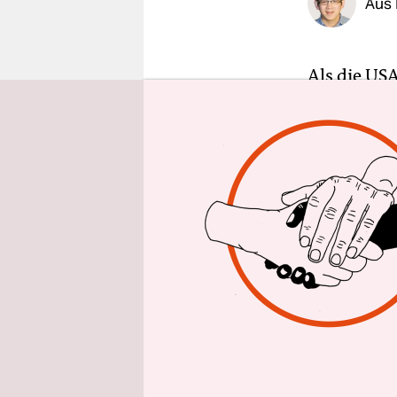
Aus 
epaper login
Als die US
brach im P
Gegenkandi
Erfahrunge
regelmäßig
Menschenr
Mit Obama
TPP (Trans
allen asia
Vorgängerr
Die USA wo
Einfluss e