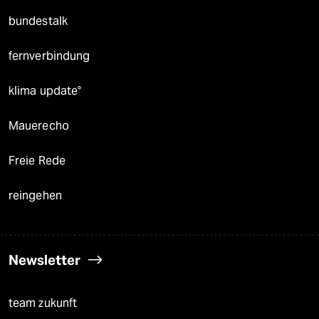
bundestalk
fernverbindung
klima update°
Mauerecho
Freie Rede
reingehen
Newsletter
team zukunft