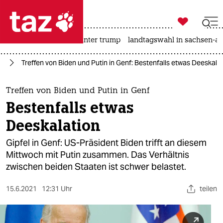

taz zahl ich
nahost-konflikt
usa unter trump
landtagswahl in sachsen-an

taz zahl ich
to
Treffen von Biden und Putin in Genf: Bestenfalls etwas Deeskala
taz zahl ich
themen
Treffen von Biden und Putin in Genf
Bestenfalls etwas
politik
Deeskalation
öko
Gipfel in Genf: US-Präsident Biden trifft an diesem
Mittwoch mit Putin zusammen. Das Verhältnis
gesellschaft
zwischen beiden Staaten ist schwer belastet.
kultur
15.6.2021
12:31 Uhr
teilen
sport