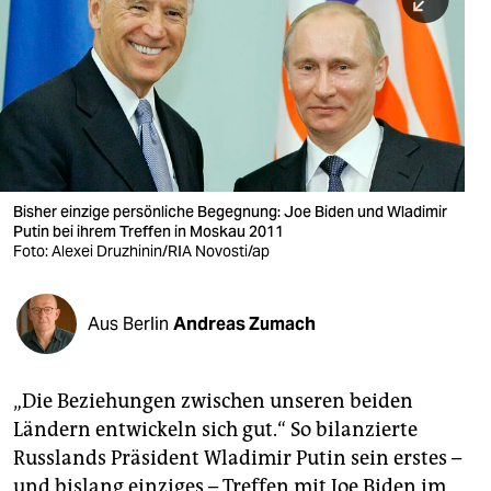
berlin
nord
wahrheit
verlag
verlag
Bisher einzige persönliche Begegnung: Joe Biden und Wladimir
Putin bei ihrem Treffen in Moskau 2011
veranstaltungen
Foto: Alexei Druzhinin/RIA Novosti/ap
shop
fragen & hilfe
Aus Berlin
Andreas Zumach
unterstützen
„Die Beziehungen zwischen unseren beiden
abo
Ländern entwickeln sich gut.“ So bilanzierte
genossenschaft
Russlands Präsident Wladimir Putin sein erstes –
und bislang einziges – Treffen mit Joe Biden im