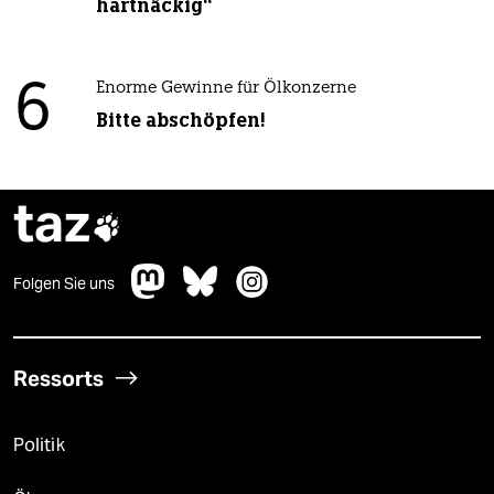
hartnäckig“
6
Enorme Gewinne für Ölkonzerne
Bitte abschöpfen!
taz

Folgen Sie uns
Ressorts
Politik