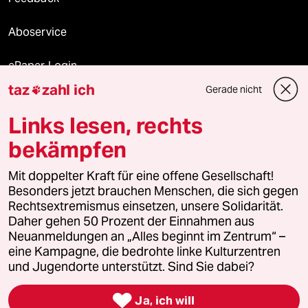
Aboservice
ePaper Login
taz
zahl ich
Gerade nicht

Downloads für Abonnierende
Links lesen, rechts
bekämpfen
© 2026 taz Verlags und Vertriebs GmbH
Mit doppelter Kraft für eine offene Gesellschaft!
Alle Rechte vorbehalten. Bei rechtlichen Fragen oder für Genehmigungen
wenden Sie sich bitte an
lizenzen@taz.de
Besonders jetzt brauchen Menschen, die sich gegen
Rechtsextremismus einsetzen, unsere Solidarität.
Daher gehen 50 Prozent der Einnahmen aus
Feedback
Redaktionsstatut
Kommune-Richtlinien
KI-
Neuanmeldungen an „Alles beginnt im Zentrum“ –
eine Kampagne, die bedrohte linke Kulturzentren
Leitlinie
Informant
Datenschutz
Impressum
AGB
und Jugendorte unterstützt. Sind Sie dabei?
Seitenwende
Einwilligungen widerrufen (Ads)

Ja, ich will