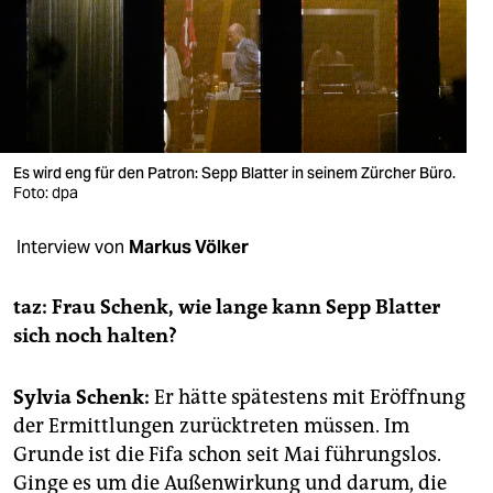
berlin
nord
wahrheit
verlag
Es wird eng für den Patron: Sepp Blatter in seinem Zürcher Büro.
verlag
Foto: dpa
veranstaltungen
Interview von
Markus Völker
shop
taz: Frau Schenk, wie lange kann Sepp Blatter
fragen & hilfe
sich noch halten?
unterstützen
Sylvia Schenk:
Er hätte spätestens mit Eröffnung
abo
der Ermittlungen zurücktreten müssen. Im
Grunde ist die Fifa schon seit Mai führungslos.
genossenschaft
Ginge es um die Außenwirkung und darum, die