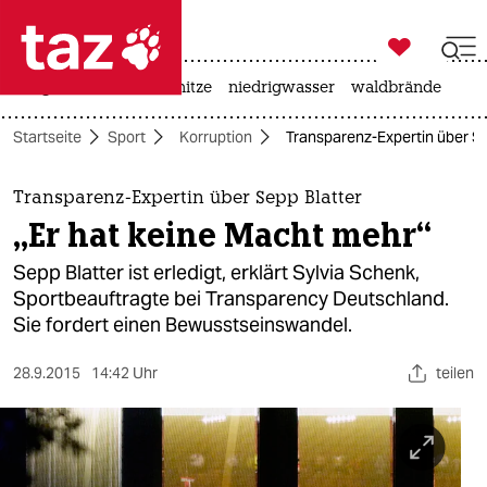

taz zahl ich
krieg in der ukraine
hitze
niedrigwasser
waldbrände

taz zahl ich
Startseite
Sport
Korruption
Transparenz-Expertin über Se
taz zahl ich
themen
Transparenz-Expertin über Sepp Blatter
„Er hat keine Macht mehr“
politik
Sepp Blatter ist erledigt, erklärt Sylvia Schenk,
öko
Sportbeauftragte bei Transparency Deutschland.
Sie fordert einen Bewusstseinswandel.
gesellschaft
28.9.2015
14:42 Uhr
teilen
kultur
sport