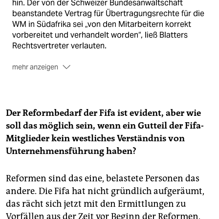
hin. Der von der Schweizer Bundesanwaltschaft
beanstandete Vertrag für Übertragungsrechte für die
WM in Südafrika sei „von den Mitarbeitern korrekt
vorbereitet und verhandelt worden“, ließ Blatters
Rechtsvertreter verlauten.
mehr anzeigen
Michel Platini:
Der Franzose, Chef des europäischen
Verbandes Uefa, will im Februar 2016 Nachfolger von
Blatter werden. Der 60-Jährige muss nun aber
Der Reformbedarf der Fifa ist evident, aber wie
erklären, warum er für Dienste zwischen 1999 und
soll das möglich sein, wenn ein Gutteil der Fifa-
2002 erst neun Jahre später, 2011, von seinem
Mitglieder kein westliches Verständnis von
früheren Intimus Blatter bezahlt wurde. In jenem Jahr
unterstützten die Uefa-Verbände Blatter im
Unternehmensführung haben?
Wahlkampf gegen den Katarer Mohamed bin
Hammam. Platini ist nur Zeuge im
Reformen sind das eine, belastete Personen das
Ermittlungsverfahren.
andere. Die Fifa hat nicht gründlich aufgeräumt,
das rächt sich jetzt mit den Ermittlungen zu
Vorfällen aus der Zeit vor Beginn der Reformen.