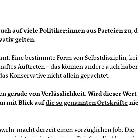
auch auf viele Po­li­ti­ke­r:in­nen aus Parteien zu, 
vativ gelten.
mmt. Eine bestimmte Form von Selbstdisziplin, ke
aftes Auftreten – das können andere auch haben
as Konservative nicht allein gepachtet.
en gerade von Verlässlichkeit. Wird dieser Wert
n mit Blick auf
die so genannten Ortskräfte
nic
wehr macht derzeit einen vorzüglichen Job. Die