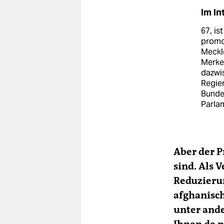
Im In
67, i
promov
Meckl
Merke
dazwis
Regier
Bunde
Parlam
Aber der Pr
sind. Als 
Reduzieru
afghanisch
unter ande