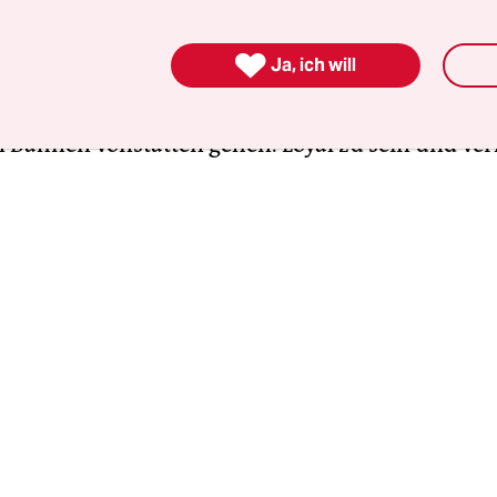
e wichtiger zu nehmen als sich selbst. Den Staat 

Ja, ich will
, sondern ihm eine wichtige Aufgabe zuzuschreib
gen zu bejahen, aber dafür zu sorgen, dass sie i
 Bahnen vonstatten gehen. Loyal zu sein und verl