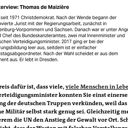
terview: Thomas de Maizière
st seit 1971 Christdemokrat. Nach der Wende begann der
ierte Jurist mit der Regierungsarbeit, zunächst in
enburg-Vorpommern und Sachsen. Danach war er unter Ang
l Chef des Bundeskanzleramtes, zwei mal Innenminister und
chen Verteidigungsminister. 2017 ging er bei der
ungsbildung leer aus, seitdem ist er einfacher
stagsabgeordneter. Nach der Wahl scheidet er aus dem
ent aus. Er lebt in Dresden.
eis dafür ist, dass viele,
viele Menschen in Leb
Verteidigungsminister konnten Sie einst einerse
ng der deutschen Truppen verkünden, weil das
e Militär selbst stark genug sei. Gleichzeitig 
rem die UN den Anstieg der Gewalt vor Ort. S