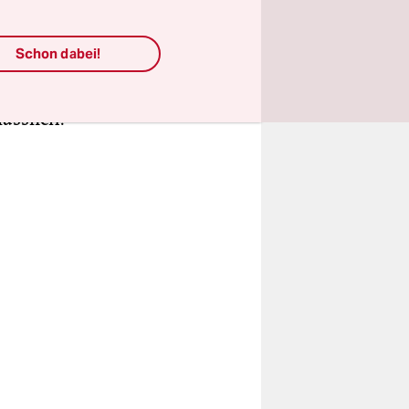
nicht zu
Schon dabei!
en.
n
ässlich.