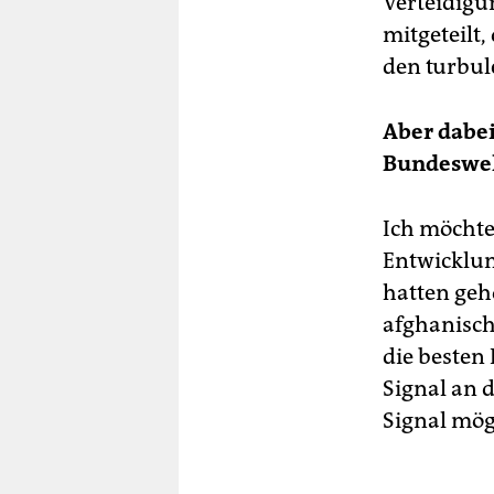
Verteidigu
mitgeteilt,
den turbul
Aber dabei
Bundeswehr
Ich möchte
Entwicklun
hatten geho
afghanisch
die besten 
Signal an d
Signal mög