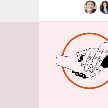
epaper login
taz: Herr 
Manche beh
eines kons
konservat
Thomas de
Positionen 
geändert. E
den 70er o
Haltung als
Was für ei