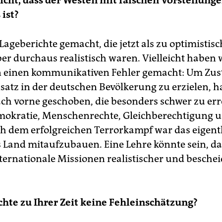
icht, dass der Westen mit falschen Vorstellung
ist?
ageberichte gemacht, die jetzt als zu optimistisch
er durchaus realistisch waren. Vielleicht haben w
einen kommunikativen Fehler gemacht: Um Zu
nsatz in der deutschen Bevölkerung zu erzielen, 
nach vorne geschoben, die besonders schwer zu er
okratie, Menschenrechte, Gleichberechtigung u
ch dem erfolgreichen Terrorkampf war das eigentli
es Land mitaufzubauen. Eine Lehre könnte sein, d
internationale Missionen realistischer und besche
chte zu Ihrer Zeit keine Fehleinschätzung?