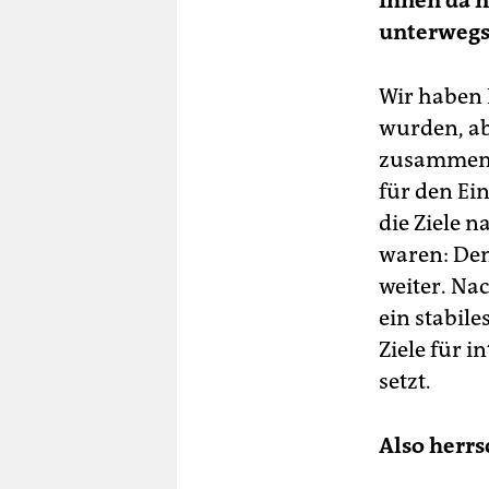
Ihnen da n
unterwegs 
Wir haben L
wurden, ab
zusammen 
für den Ei
die Ziele 
waren: Dem
weiter. Na
ein stabil
Ziele für 
setzt.
Also herrs