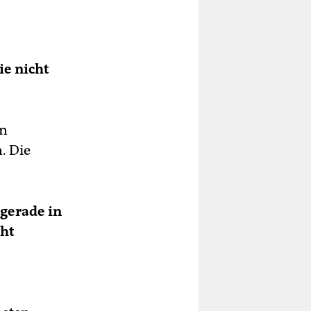
die nicht
in
. Die
 gerade in
ht