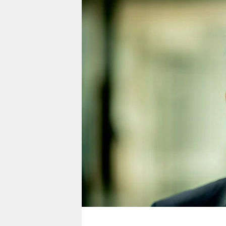
berlin
nord
wahrheit
verlag
verlag
veranstaltungen
shop
fragen & hilfe
unterstützen
abo
genossenschaft