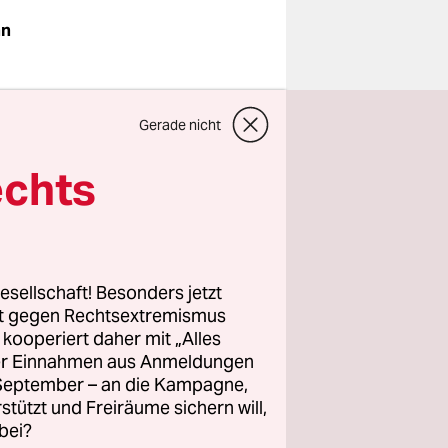
nn
t gut aus
.
Gerade nicht
namentlich
tlich:
echts
enen
 hat sich
esellschaft! Besonders jetzt
hr wie in
rt gegen Rechtsextremismus
z kooperiert daher mit „Alles
r eine
ller Einnahmen aus Anmeldungen
. September – an die Kampagne,
rstützt und Freiräume sichern will,
bei?