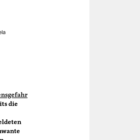
ela
ensgefahr
its die
meldeten
chwante