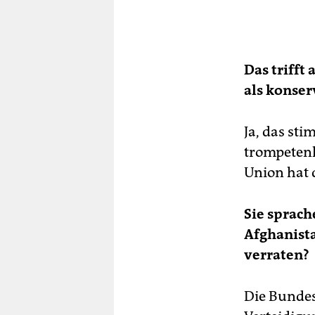
Das trifft 
als konser
Ja, das sti
trompetenh
Union hat d
Sie sprach
Afghanista
verraten?
Die Bundes