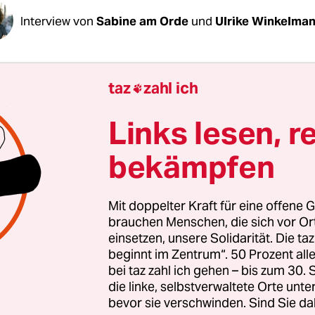
Interview von
Sabine am Orde
und
Ulrike Winkelma
de Maizière, für die CDU
sieht es gerade gar nich
taz
zahl ich

aupten, das habe mit dem Verlust an Profil, 
ervativen Profils, zu tun. Was heißt heute eigen
Links lesen, r
iv?
bekämpfen
 Maizière:
Früher konnte man das an verschied
festmachen, etwa in der Familienpolitik, aber das
Mit doppelter Kraft für eine offene G
s gibt kein klassisches konservatives Weltbild me
brauchen Menschen, die sich vor O
einsetzen, unsere Solidarität. Die ta
der 80er Jahren. Für mich ist Konservatismus ehe
beginnt im Zentrum“. 50 Prozent a
 eine Position.
bei taz zahl ich gehen – bis zum 30
die linke, selbstverwaltete Orte unte
bevor sie verschwinden. Sind Sie da
ne Haltung?