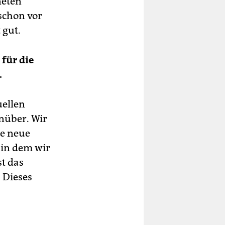
neten
 schon vor
 gut.
 für die
.
uellen
nüber. Wir
ie neue
 in dem wir
st das
. Dieses