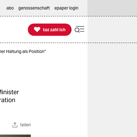
abo
genossenschaft
epaper login

taz zahl ich
taz zahl ich
r Haltung als Position“
inister
ration
teilen