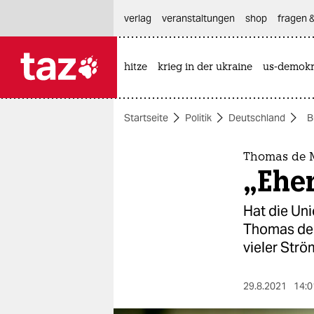
hautnavigation anspringen
hauptinhalt anspringen
footer anspringen
verlag
veranstaltungen
shop
fragen &
hitze
krieg in der ukraine
us-demokr

taz zahl ich
taz zahl ich
Startseite
Politik
Deutschland
B
themen
politik
Thomas de M
„Eher
öko
Hat die Uni
gesellschaft
Thomas de M
vieler Str
kultur
sport
29.8.2021
14:0