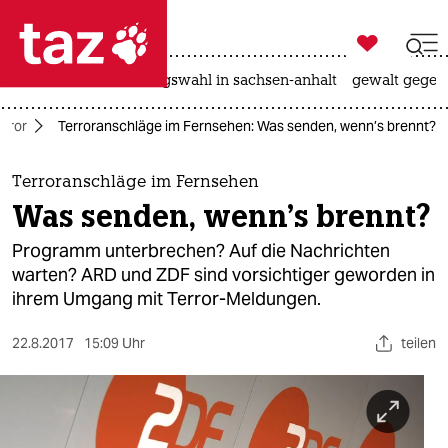

taz zahl ich
hitze
surfen
landtagswahl in sachsen-anhalt
gewalt gegen

taz zahl ich
error
Terroranschläge im Fernsehen: Was senden, wenn’s brennt?
taz zahl ich
themen
Terroranschläge im Fernsehen
Was senden, wenn’s brennt?
politik
Programm unterbrechen? Auf die Nachrichten
öko
warten? ARD und ZDF sind vorsichtiger geworden in
ihrem Umgang mit Terror-Meldungen.
gesellschaft
22.8.2017
15:09 Uhr
teilen
kultur
sport