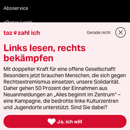
Aboservice
ePaper Login
taz
zahl ich
Gerade nicht

Downloads für Abonnierende
Links lesen, rechts
bekämpfen
© 2026 taz Verlags und Vertriebs GmbH
Mit doppelter Kraft für eine offene Gesellschaft!
Alle Rechte vorbehalten. Bei rechtlichen Fragen oder für Genehmigungen
wenden Sie sich bitte an
lizenzen@taz.de
Besonders jetzt brauchen Menschen, die sich gegen
Rechtsextremismus einsetzen, unsere Solidarität.
Daher gehen 50 Prozent der Einnahmen aus
Feedback
Redaktionsstatut
Kommune-Richtlinien
KI-
Neuanmeldungen an „Alles beginnt im Zentrum“ –
eine Kampagne, die bedrohte linke Kulturzentren
Leitlinie
Informant
Datenschutz
Impressum
AGB
und Jugendorte unterstützt. Sind Sie dabei?
Seitenwende
Einwilligungen widerrufen (Ads)

Ja, ich will