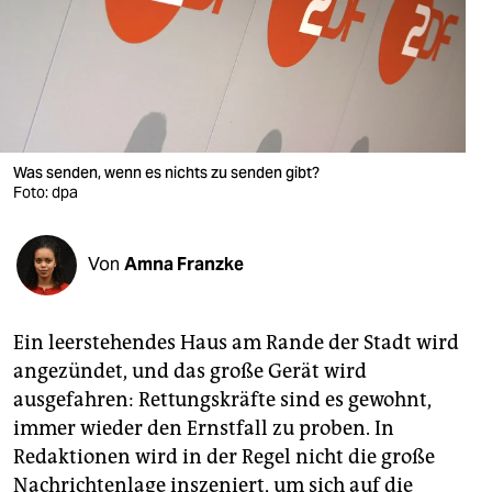
berlin
nord
wahrheit
verlag
Was senden, wenn es nichts zu senden gibt?
Foto: dpa
verlag
veranstaltungen
Von
Amna Franzke
shop
fragen & hilfe
Ein leerstehendes Haus am Rande der Stadt wird
unterstützen
angezündet, und das große Gerät wird
ausgefahren: Rettungskräfte sind es gewohnt,
abo
immer wieder den Ernstfall zu proben. In
genossenschaft
Redaktionen wird in der Regel nicht die große
Nachrichtenlage inszeniert, um sich auf die