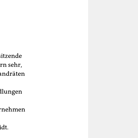
sitzende
rn sehr,
Landräten
ndlungen
ternehmen
idt.