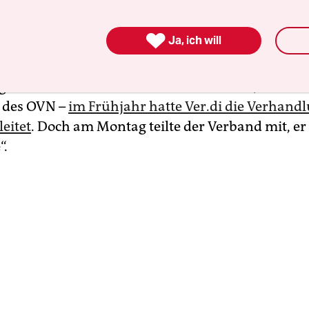
t für Bus­fah­re­r:in­nen und anderes Personal un

Ja, ich will
sausgleich – der Kompromiss zwischen Omnibusv
t schien gesichert. Das Ergebnis sei nicht einfac
ehe die Lohnrunde ohne Streik zu Ende, hieß es 
des OVN –
im Frühjahr hatte Ver.di die Verhand
leitet
. Doch am Montag teilte der Verband mit, er 
“.