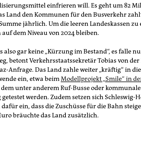
ierungsmittel einfrieren will. Es geht um 82 Mi
das Land den Kommunen für den Busverkehr zahlt
e Summe jährlich. Um die leeren Landeskassen zu 
un auf dem Niveau von 2024 bleiben.
s also gar keine „Kürzung im Bestand“, es falle nu
g, betont Verkehrsstaatssekretär Tobias von der
az-Anfrage. Das Land zahle weiter „kräftig“ in die
wende ein, etwa beim
Modellprojekt „Smile“ in der
ei dem unter anderem Ruf-Busse oder kommunale
g
getestet werden. Zudem setzen sich Schleswig-H
dafür ein, dass die Zuschüsse für die Bahn steig
Euro bräuchte das Land zusätzlich.