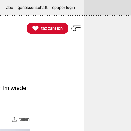
abo
genossenschaft
epaper login

taz zahl ich
taz zahl ich
. Im wieder
teilen