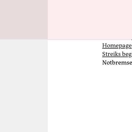
Mehr Gehal
Inflation
Gewerkschaf
immerhin g
Homepage
Streiks beg
Notbremse