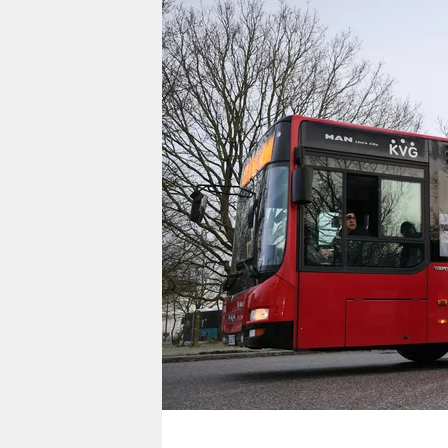
berlin
nord
wahrheit
verlag
verlag
veranstaltungen
shop
fragen & hilfe
unterstützen
abo
genossenschaft