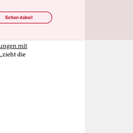
d
Schon dabei!
erband und
h, aber
auf der
lungen mit
„zieht die