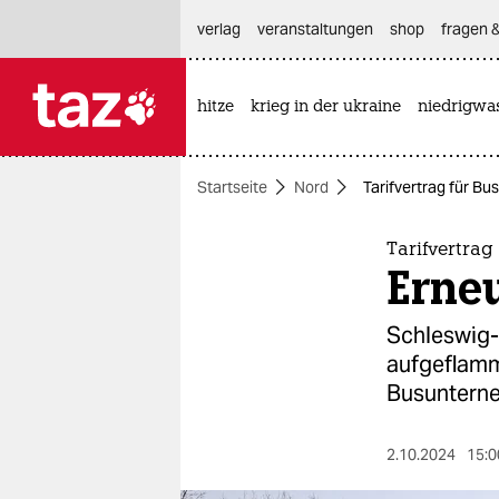
hautnavigation anspringen
hauptinhalt anspringen
footer anspringen
verlag
veranstaltungen
shop
fragen &
hitze
krieg in der ukraine
niedrigwa

taz zahl ich
taz zahl ich
Startseite
Nord
Tarifvertrag für Bu
themen
politik
Tarifvertrag
Erneu
öko
Schleswig-H
gesellschaft
aufgeflammt
Busuntern
kultur
sport
2.10.2024
15:0