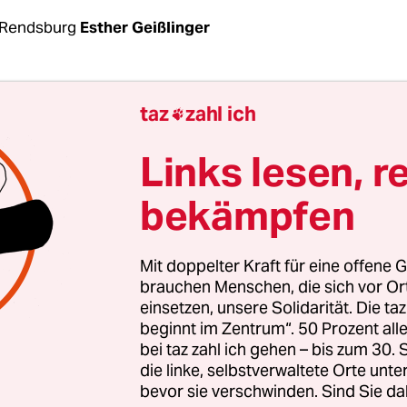
 Rendsburg
Esther Geißlinger
eichnis
taz
zahl ich

Links lesen, r
verhandlungen zwischen dem Omnibusverband No
bekämpfen
ivaten Busunternehmen in Schleswig-Holstein un
rtritt, und der Dienstleistungsgewerkschaft Ver.
l gescheitert: Nachdem der OVN einen
Mit doppelter Kraft für eine offene G
vorschlag in letzter Minute ablehnte, spricht Ve
brauchen Menschen, die sich vor O
einsetzen, unsere Solidarität. Die ta
laublichem Vorgang“ und droht mit Streiks. Hi
beginnt im Zentrum“. 50 Prozent a
tecken die Finanzprobleme des Landes: Das
bei taz zahl ich gehen – bis zum 30
nisterium friert die Mittel für den öffentlichen
die linke, selbstverwaltete Orte unte
bevor sie verschwinden. Sind Sie da