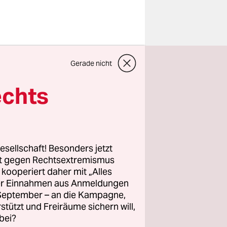
Gerade nicht
echts
rd (OVN),
d
di sind
esellschaft! Besonders jetzt
r.di von
rt gegen Rechtsextremismus
z kooperiert daher mit „Alles
nter dem
ller Einnahmen aus Anmeldungen
. September – an die Kampagne,
 Nahverkehr
rstützt und Freiräume sichern will,
bei?