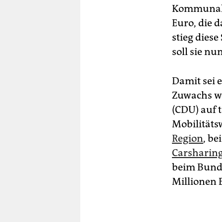
Kommunalis
Euro, die 
stieg dies
soll sie n
Damit sei e
Zuwachs we
(CDU) auf t
Mobilitäts
Region
, b
Carsharin
beim Bund 
Millionen 