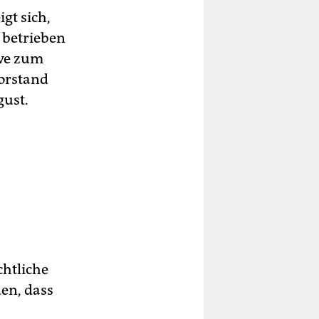
gt sich,
 betrieben
ive zum
Vorstand
gust.
chtliche
en, dass