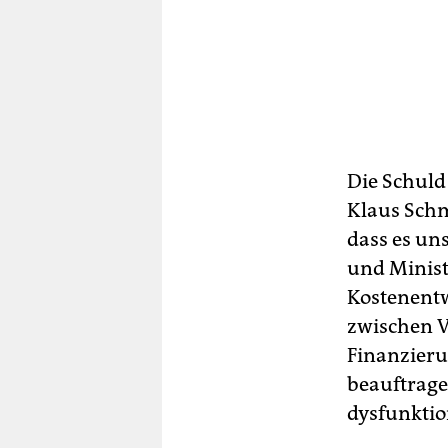
Die Schuld
Klaus Sch
dass es un
und Minist
Kostenentw
zwischen V
Finanzieru
beauftrage
dysfunktio