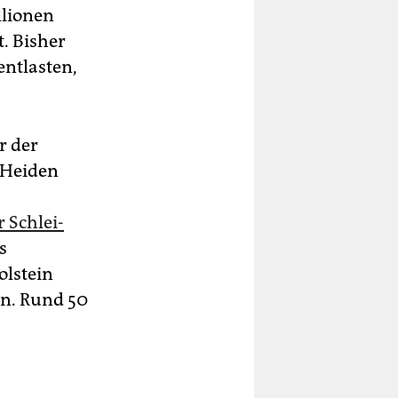
llionen
. Bisher
entlasten,
r der
 Heiden
 Schlei-
s
olstein
en. Rund 50