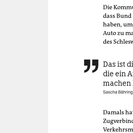
Die Kommun
dass Bund 
haben, um 
Auto zu ma
des Schles
Das ist 

die ein 
machen 
Sascha Bähring,
Damals hat
Zugverbind
Verkehrsmi