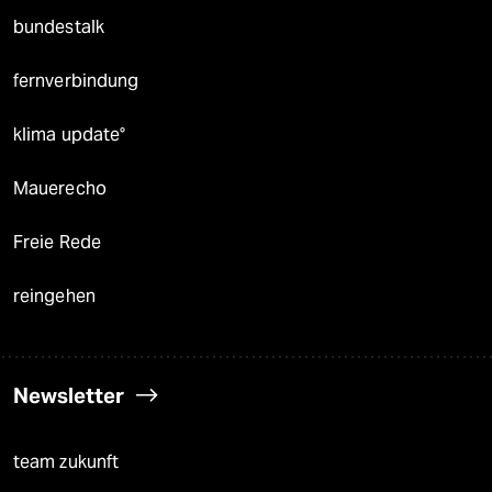
bundestalk
fernverbindung
klima update°
Mauerecho
Freie Rede
reingehen
Newsletter
team zukunft