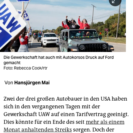
berlin
nord
wahrheit
verlag
verlag
Die Gewerkschaft hat auch mit Autokorsos Druck auf Ford
gemacht
veranstaltungen
Foto: Rebecca Cook/rtr
shop
Von
Hansjürgen Mai
fragen & hilfe
unterstützen
Zwei der drei großen Autobauer in den USA haben
sich in den vergangenen Tagen mit der
abo
Gewerkschaft UAW auf einen Tarifvertrag geeinigt.
Dies könnte für ein Ende des seit
mehr als einem
genossenschaft
Monat anhaltenden Streiks
sorgen. Doch der