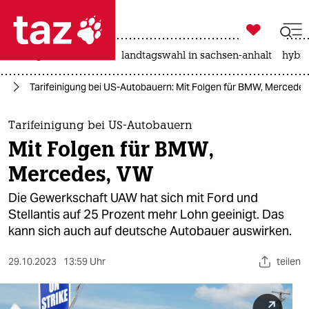

taz zahl ich
niedrigwasser
rente
landtagswahl in sachsen-anhalt
hybri

taz zahl ich
ie
Tarifeinigung bei US-Autobauern: Mit Folgen für BMW, Mercede
taz zahl ich
themen
Tarifeinigung bei US-Autobauern
Mit Folgen für BMW,
politik
Mercedes, VW
öko
Die Gewerkschaft UAW hat sich mit Ford und
Stellantis auf 25 Prozent mehr Lohn geeinigt. Das
gesellschaft
kann sich auch auf deutsche Autobauer auswirken.
kultur
29.10.2023
13:59 Uhr
teilen
sport