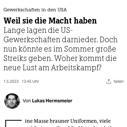
berlin
Gewerkschaften in den USA
nord
Weil sie die Macht haben
wahrheit
Lange lagen die US-
Gewerkschaften darnieder. Doch
verlag
nun könnte es im Sommer große
verlag
Streiks geben. Woher kommt die
veranstaltungen
neue Lust am Arbeitskampf?
shop
1.5.2023
13:45 Uhr
teilen
fragen & hilfe
unterstützen
Von
Lukas Hermsmeier
abo
genossenschaft
ine Masse brauner Uniformen, viele