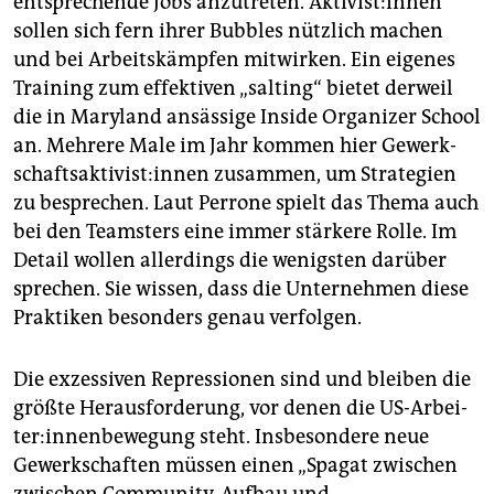
entsprechende Jobs anzutreten. Ak­ti­vis­t:in­nen
sollen sich fern ihrer Bubbles nützlich machen
und bei Arbeitskämpfen mitwirken. Ein eigenes
Training zum effektiven „salting“ bietet derweil
die in Maryland ansässige Inside Organizer School
an. Mehrere Male im Jahr kommen hier Ge­werk­
schafts­ak­ti­vis­t:in­nen zusammen, um Strategien
zu besprechen. Laut Perrone spielt das Thema auch
bei den Teamsters eine immer stärkere Rolle. Im
Detail wollen allerdings die wenigsten darüber
sprechen. Sie wissen, dass die Unternehmen diese
Praktiken besonders genau verfolgen.
Die exzessiven Repressionen sind und bleiben die
größte Herausforderung, vor denen die US-Ar­bei­
ter:in­nen­bewegung steht. Insbesondere neue
Gewerkschaften müssen einen „Spagat zwischen
zwischen Community-Aufbau und