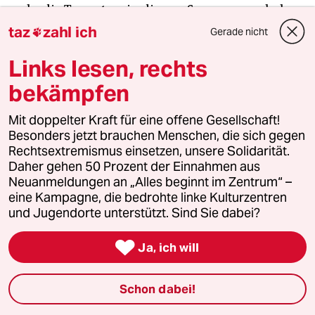
mehr die Teamsters in diesem Sommer rausholen,
desto stärker ist ihre Position – und damit auch
taz
zahl ich
Gerade nicht

ihre Glaubwürdigkeit gegenüber den jungen
Links lesen, rechts
Graswurzelgewerkschaften wie der Amazon Labor
Union. Treiben sie dann auch noch die
bekämpfen
Demokratisierung der eigenen Strukturen weiter
voran, könnten die alte Gewerkschaftswelt und die
Mit doppelter Kraft für eine offene Gesellschaft!
Besonders jetzt brauchen Menschen, die sich gegen
neue Linke tatsächlich ein wenig
Rechtsextremismus einsetzen, unsere Solidarität.
zusammenrücken.
Daher gehen 50 Prozent der Einnahmen aus
Neuanmeldungen an „Alles beginnt im Zentrum“ –
Das wäre ziemlich viel.
eine Kampagne, die bedrohte linke Kulturzentren
und Jugendorte unterstützt. Sind Sie dabei?

Ja, ich will
Die Engagierten stärken
Schon dabei!
Der drohende Erfolg der AfD bei den kommenden
Landtagswahlen zeigt, wie stark rechtsextreme