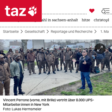

taz zahl ich
iran-krieg
landtagswahl in sachsen-anhalt
hitze
christophe

taz zahl ich
Startseite
Gesellschaft
Reportage und Recherche
1. Mai
taz zahl ich
themen
politik
öko
gesellschaft
kultur
Vincent Perrone (vorne, mit Brille) vertritt über 8.000 UPS-
sport
Mitarbeiter:innen in New York
Foto: Lukas Hermsmeier