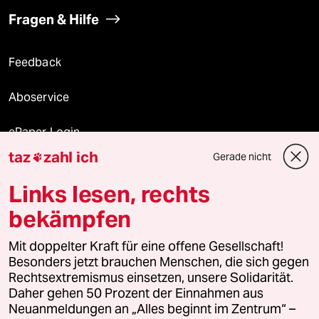
Fragen & Hilfe
Feedback
Aboservice
ePaper Login
taz
zahl ich
Gerade nicht

Downloads für Abonnierende
Links lesen, rechts
bekämpfen
© 2026 taz Verlags und Vertriebs GmbH
Mit doppelter Kraft für eine offene Gesellschaft!
Alle Rechte vorbehalten. Bei rechtlichen Fragen oder für Genehmigungen
wenden Sie sich bitte an
lizenzen@taz.de
Besonders jetzt brauchen Menschen, die sich gegen
Rechtsextremismus einsetzen, unsere Solidarität.
Daher gehen 50 Prozent der Einnahmen aus
Feedback
Redaktionsstatut
Kommune-Richtlinien
KI-
Neuanmeldungen an „Alles beginnt im Zentrum“ –