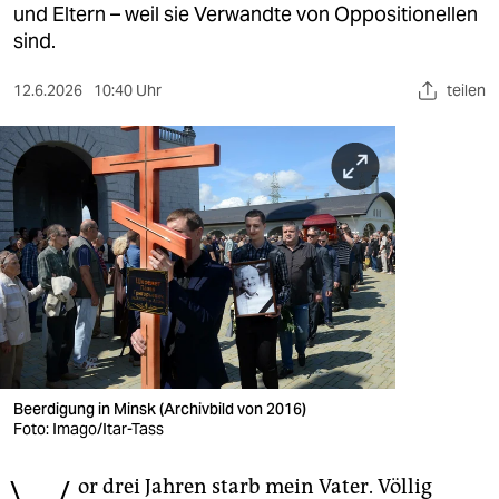
berlin
und Eltern – weil sie Verwandte von Oppositionellen
sind.
nord
12.6.2026
10:40 Uhr
teilen
wahrheit
verlag
verlag
veranstaltungen
shop
fragen & hilfe
unterstützen
Beerdigung in Minsk (Archivbild von 2016)
abo
Foto: Imago/Itar-Tass
genossenschaft
or drei Jahren starb mein Vater. Völlig