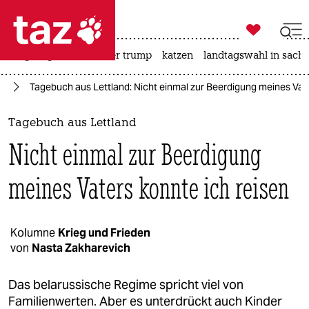

taz zahl ich
bergsteigen
usa unter trump
katzen
landtagswahl in sachs

taz zahl ich
pa
Tagebuch aus Lettland: Nicht einmal zur Beerdigung meines Vate
taz zahl ich
themen
Tagebuch aus Lettland
Nicht einmal zur Beerdigung
politik
meines Vaters konnte ich reisen
öko
gesellschaft
Kolumne
Krieg und Frieden
kultur
von
Nasta Zakharevich
sport
Das belarussische Regime spricht viel von
Familienwerten. Aber es unterdrückt auch Kinder