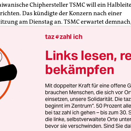
aiwanische Chiphersteller TSMC will ein Halbleit
richten. Das kündigte der Konzern nach einer
itzung am Dienstag an. TSMC erwartet demnach,
vestitionssumme zehn Milliarden Euro übersteig
taz
zahl ich

oll gemeinsam mit den Konzernen Bosch, Infin
Links lesen, r
den, die jeweils zehn Prozent an dem
aftsunternehmen halten sollen. TSMC kommt au
bekämpfen
er Mitteilung zufolge sollen etwa 2000 Jobs gesch
 Spatenstich soll in der zweiten Jahreshälfte 202
Mit doppelter Kraft für eine offene G
tionsstart wird für 2027 angestrebt.
brauchen Menschen, die sich vor O
einsetzen, unsere Solidarität. Die ta
beginnt im Zentrum“. 50 Prozent a
bei taz zahl ich gehen – bis zum 30
die linke, selbstverwaltete Orte unte
bevor sie verschwinden. Sind Sie da