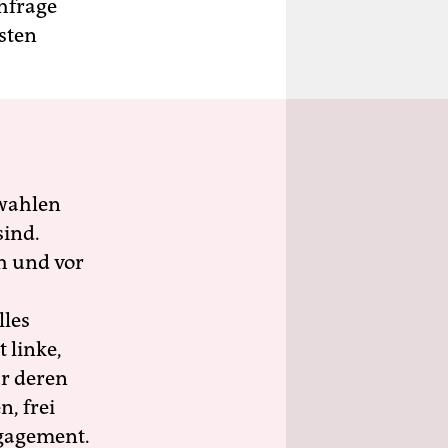
hfrage
sten
wahlen
sind.
h und vor
lles
 linke,
ür deren
n, frei
ngagement.