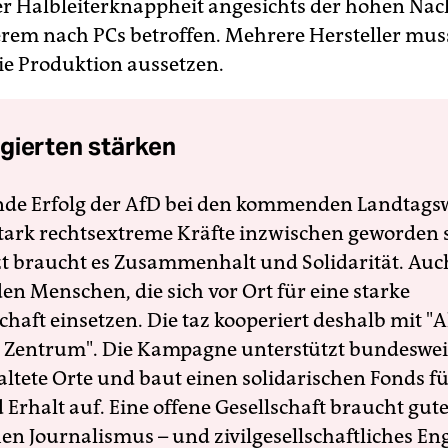
er Halbleiterknappheit angesichts der hohen Nac
rem nach PCs betroffen. Mehrere Hersteller mus
die Produktion aussetzen.
gierten stärken
nde Erfolg der AfD bei den kommenden Landtags
 stark rechtsextreme Kräfte inzwischen geworden 
zt braucht es Zusammenhalt und Solidarität. Auc
en Menschen, die sich vor Ort für eine starke
schaft einsetzen. Die taz kooperiert deshalb mit "A
 Zentrum". Die Kampagne unterstützt bundesweit
altete Orte und baut einen solidarischen Fonds f
Erhalt auf. Eine offene Gesellschaft braucht gute
en Journalismus – und zivilgesellschaftliches E