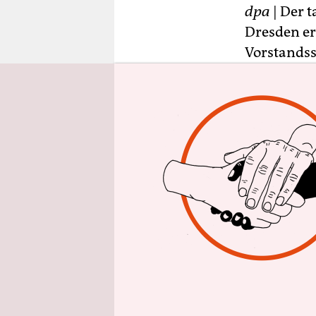
epaper login
dpa
| Der t
Dresden er
Vorstandss
gesamte In
Das Werk s
gebaut wer
Gemeinsch
Prozent. D
werden. Der
Der Produk