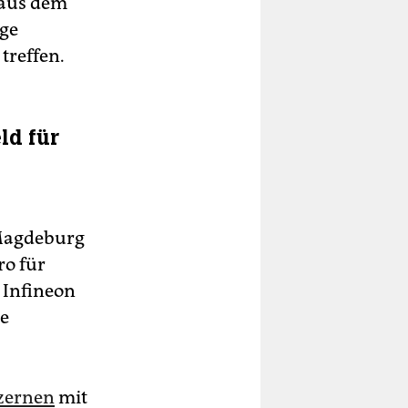
 aus dem
ige
treffen.
ld für
n Magdeburg
ro für
 Infineon
he
zernen
mit