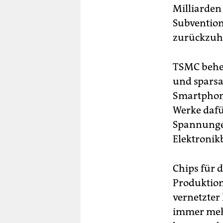
Milliarden
Subvention
zurückzuh
TSMC beher
und sparsa
Smartphone
Werke dafü
Spannungen
Elektronikb
Chips für 
Produktion
vernetzter
immer mehr