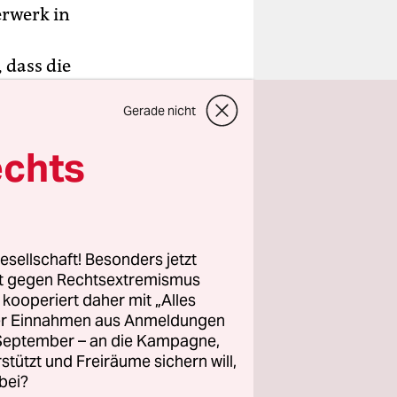
erwerk in
 dass die
en wird.
Gerade nicht
eon und NXP
echts
f 70
affen
4 erfolgen.
esellschaft! Besonders jetzt
rt gegen Rechtsextremismus
z kooperiert daher mit „Alles
ller Einnahmen aus Anmeldungen
. September – an die Kampagne,
rstützt und Freiräume sichern will,
bei?