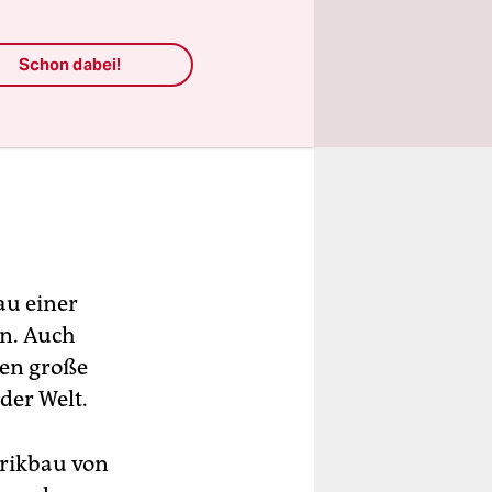
Schon dabei!
au einer
en. Auch
en große
der Welt.
brikbau von