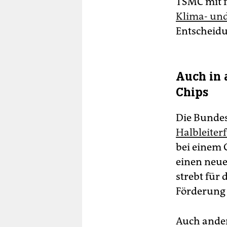
TSMC mit f
Klima- un
Entscheidu
Auch in 
Chips
Die Bundes
Halbleiter
bei einem 
einen neue
strebt für
Förderung 
Auch ander