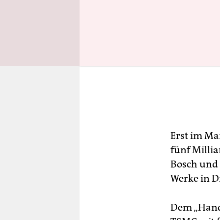
Erst im Ma
fünf Milli
Bosch und
Werke in D
Dem „Hande