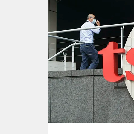
berlin
nord
wahrheit
verlag
verlag
veranstaltungen
shop
fragen & hilfe
unterstützen
abo
genossenschaft