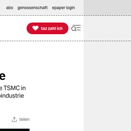
abo
genossenschaft
epaper login

taz zahl ich
taz zahl ich
e
se TSMC in
oindustrie
teilen