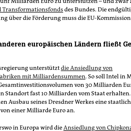
ünf Milliarden Euro zu unterstützen – und zwar
d Transformationsfonds
des Bundes. Die endgült
ng über die Förderung muss die EU-Kommission 
anderen europäischen Ländern fließt Ge
regierung unterstützt
die Ansiedlung von
fabriken mit Milliardensummen
. So soll Intel i
Gesamtinvestitionsvolumen von 30 Milliarden Eu
n Standort fast 10 Milliarden vom Staat erhalten.
 den Ausbau seines Dresdner Werkes eine staatlic
von einer Milliarde Euro an.
swo in Europa wird die
Ansiedlung von Chipkon