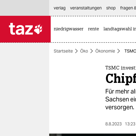
hautnavigation anspringen
hauptinhalt anspringen
footer anspringen
verlag
veranstaltungen
shop
fragen &
niedrigwasser
rente
landtagswahl i

taz zahl ich
taz zahl ich
Startseite
Öko
Ökonomie
TSMC 
themen
politik
TSMC invest
Chip
öko
Für mehr al
gesellschaft
Sachsen ein
versorgen.
kultur
sport
8.8.2023
13:23