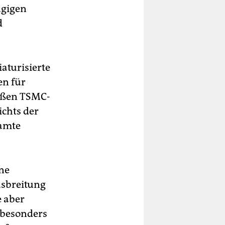
ügigen
d
aturisierte
en für
roßen TSMC-
chts der
samte
ne
usbreitung
e aber
 besonders