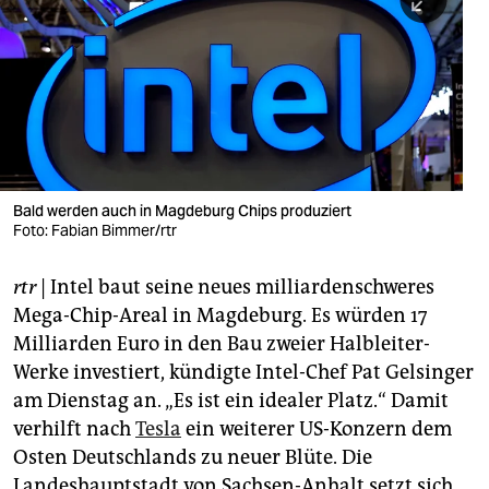
berlin
nord
wahrheit
verlag
verlag
Bald werden auch in Magdeburg Chips produziert
Foto: Fabian Bimmer/rtr
veranstaltungen
shop
rtr
| Intel baut seine neues milliardenschweres
Mega-Chip-Areal in Magdeburg. Es würden 17
fragen & hilfe
Milliarden Euro in den Bau zweier Halbleiter-
unterstützen
Werke investiert, kündigte Intel-Chef Pat Gelsinger
am Dienstag an. „Es ist ein idealer Platz.“ Damit
abo
verhilft nach
Tesla
ein weiterer US-Konzern dem
genossenschaft
Osten Deutschlands zu neuer Blüte. Die
Landeshauptstadt von Sachsen-Anhalt setzt sich