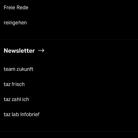
Freie Rede
reingehen
Newsletter
team zukunft
taz frisch
taz zahl ich
taz lab Infobrief