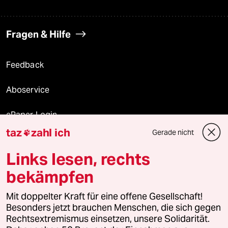
Fragen & Hilfe
Feedback
Aboservice
ePaper Login
taz
zahl ich
Gerade nicht

Downloads für Abonnierende
Links lesen, rechts
bekämpfen
© 2026 taz Verlags und Vertriebs GmbH
Mit doppelter Kraft für eine offene Gesellschaft!
Alle Rechte vorbehalten. Bei rechtlichen Fragen oder für Genehmigungen
wenden Sie sich bitte an
lizenzen@taz.de
Besonders jetzt brauchen Menschen, die sich gegen
Rechtsextremismus einsetzen, unsere Solidarität.