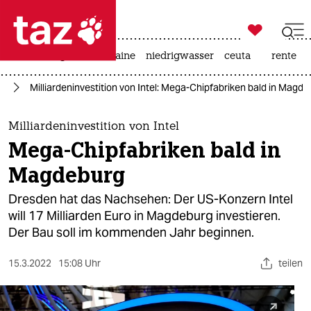

taz zahl ich
hitze
krieg in der ukraine
niedrigwasser
ceuta
rente

taz zahl ich
ie
Milliardeninvestition von Intel: Mega-Chipfabriken bald in Magd
taz zahl ich
themen
Milliardeninvestition von Intel
Mega-Chipfabriken bald in
politik
Magdeburg
öko
Dresden hat das Nachsehen: Der US-Konzern Intel
will 17 Milliarden Euro in Magdeburg investieren.
gesellschaft
Der Bau soll im kommenden Jahr beginnen.
kultur
15.3.2022
15:08 Uhr
teilen
sport