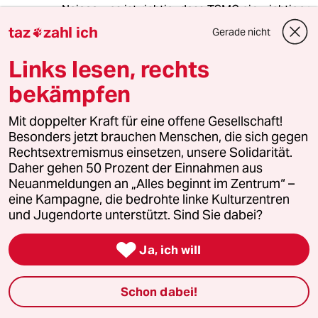
Najaaa... es ist richtig, dass TSMC ein wichtiger
Auftragsfertiger ist. ABER: die
taz
zahl ich
Gerade nicht

Lithographiemaschinen, welche TSMC, Intel,
Samsung und andere benutzen stammen von
Links lesen, rechts
der Firma ASML aus den Niederlanden. Die
bekämpfen
darin verbauten Optiken stellt übrigens die
Carl Zeiss AG her.
Von daher - selbst wenn TSMC den Bach runter
Mit doppelter Kraft für eine offene Gesellschaft!
geht, die Technik für die Maschinen kommt aus
Besonders jetzt brauchen Menschen, die sich gegen
Europa. Früher - in den 80ern und 90ern -
Rechtsextremismus einsetzen, unsere Solidarität.
waren hier mal die Japaner marktführend,
Daher gehen 50 Prozent der Einnahmen aus
Canon und Nikon. ASML aber hat denen den
Neuanmeldungen an „Alles beginnt im Zentrum“ –
Schneid abgekauft, so dass diese sich
eine Kampagne, die bedrohte linke Kulturzentren
komplett aus diesem Markt zurückgezogen
und Jugendorte unterstützt. Sind Sie dabei?
haben.

Ja, ich will
Christian Lange
Schon dabei!
03.08.2022
,
10:36 Uhr