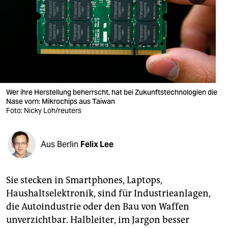
berlin
nord
wahrheit
verlag
verlag
Wer ihre Herstellung beherrscht, hat bei Zukunftstechnologien die
Nase vorn: Mikrochips aus Taiwan
veranstaltungen
Foto: Nicky Loh/reuters
shop
Aus Berlin
Felix Lee
fragen & hilfe
unterstützen
Sie stecken in Smartphones, Laptops,
abo
Haushaltselektronik, sind für Industrieanlagen,
die Autoindustrie oder den Bau von Waffen
genossenschaft
unverzichtbar. Halbleiter, im Jargon besser