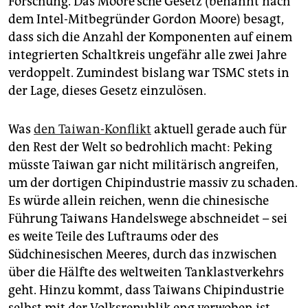
Forschung. Das Moore’sche Gesetz (benannt nach
dem Intel-Mitbegründer Gordon Moore) besagt,
dass sich die Anzahl der Komponenten auf einem
integrierten Schaltkreis ungefähr alle zwei Jahre
verdoppelt. Zumindest bislang war TSMC stets in
der Lage, dieses Gesetz einzulösen.
Was
den Taiwan-Konflikt
aktuell gerade auch für
den Rest der Welt so bedrohlich macht: Peking
müsste Taiwan gar nicht militärisch angreifen,
um der dortigen Chipindustrie massiv zu schaden.
Es würde allein reichen, wenn die chinesische
Führung Taiwans Handelswege abschneidet – sei
es weite Teile des Luftraums oder des
Südchinesischen Meeres, durch das inzwischen
über die Hälfte des weltweiten Tanklastverkehrs
geht. Hinzu kommt, dass Taiwans Chip­industrie