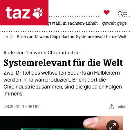

taz zahl ich
hitze
surfen
landtagswahl in sachsen-anhalt
gewalt gegen

taz zahl ich
omie
Rolle von Taiwans Chipindustrie: Systemrelevant für die Welt
taz zahl ich
themen
Rolle von Taiwans Chipindustrie
Systemrelevant für die Welt
politik
Zwei Drittel des weltweiten Bedarfs an Halbleitern
öko
werden in Taiwan produziert. Bricht dort die
Chipindustrie zusammen, sind die globalen Folgen
gesellschaft
immens.
kultur
2.8.2022
19:08 Uhr
teilen
sport