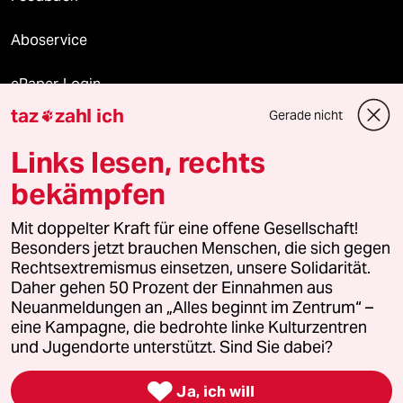
Aboservice
ePaper Login
taz
zahl ich
Gerade nicht

Downloads für Abonnierende
Links lesen, rechts
bekämpfen
© 2026 taz Verlags und Vertriebs GmbH
Mit doppelter Kraft für eine offene Gesellschaft!
Alle Rechte vorbehalten. Bei rechtlichen Fragen oder für Genehmigungen
wenden Sie sich bitte an
lizenzen@taz.de
Besonders jetzt brauchen Menschen, die sich gegen
Rechtsextremismus einsetzen, unsere Solidarität.
Daher gehen 50 Prozent der Einnahmen aus
Feedback
Redaktionsstatut
Kommune-Richtlinien
KI-
Neuanmeldungen an „Alles beginnt im Zentrum“ –
eine Kampagne, die bedrohte linke Kulturzentren
Leitlinie
Informant
Datenschutz
Impressum
AGB
und Jugendorte unterstützt. Sind Sie dabei?
Seitenwende
Einwilligungen widerrufen (Ads)

Ja, ich will