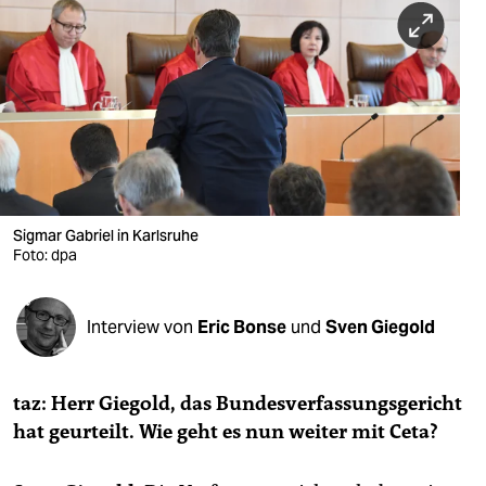
berlin
nord
wahrheit
verlag
verlag
veranstaltungen
Sigmar Gabriel in Karlsruhe
Foto: dpa
shop
fragen & hilfe
Interview von
Eric Bonse
und
Sven Giegold
unterstützen
taz: Herr Giegold, das Bundesverfassungsgericht
abo
hat geurteilt. Wie geht es nun weiter mit Ceta?
genossenschaft