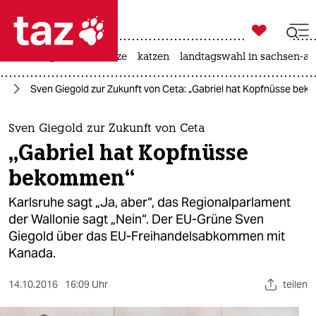

taz zahl ich
iran-krieg
ceuta
hitze
katzen
landtagswahl in sachsen-an

taz zahl ich
ie
Sven Giegold zur Zukunft von Ceta: „Gabriel hat Kopfnüsse be
taz zahl ich
themen
Sven Giegold zur Zukunft von Ceta
„Gabriel hat Kopfnüsse
politik
bekommen“
öko
Karlsruhe sagt „Ja, aber“, das Regionalparlament
der Wallonie sagt „Nein“. Der EU-Grüne Sven
gesellschaft
Giegold über das EU-Freihandelsabkommen mit
Kanada.
kultur
sport
14.10.2016
16:09 Uhr
teilen