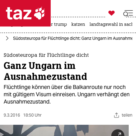

taz zahl ich
bergsteigen
usa unter trump
katzen
landtagswahl in sachs

taz zahl ich
ht
Südosteuropa für Flüchtlinge dicht: Ganz Ungarn im Ausnahme
taz zahl ich
themen
Südosteuropa für Flüchtlinge dicht
Ganz Ungarn im
politik
Ausnahmezustand
öko
Flüchtlinge können über die Balkanroute nur noch
mit gültigem Visum einreisen. Ungarn verhängt den
gesellschaft
Ausnahmezustand.
kultur
9.3.2016
18:50 Uhr
teilen
sport