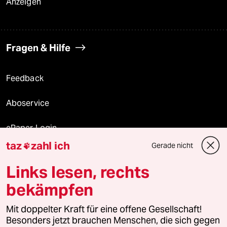
Anzeigen
Fragen & Hilfe
Feedback
Aboservice
ePaper Login
taz
zahl ich
Gerade nicht

Downloads für Abonnierende
Links lesen, rechts
bekämpfen
© 2026 taz Verlags und Vertriebs GmbH
Alle Rechte vorbehalten. Bei rechtlichen Fragen oder für Genehmigungen
Mit doppelter Kraft für eine offene Gesellschaft!
wenden Sie sich bitte an
lizenzen@taz.de
Besonders jetzt brauchen Menschen, die sich gegen