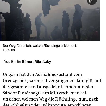
berlin
nord
wahrheit
verlag
verlag
Der Weg führt nicht weiter: Flüchtlinge in Idomeni.
Foto: ap
veranstaltungen
shop
Aus Berlin
Simon Ribnitzky
fragen & hilfe
Ungarn hat den Ausnahmezustand vom
unterstützen
Grenzgebiet, wo er seit vergangenem Jahr gilt, auf
das gesamte Land ausgedehnt. Innenminister
abo
Sándor Pintér sagte am Mittwoch, man sei
genossenschaft
unsicher, welchen Weg die Flüchtlinge nun, nach
der Schließung der Balkanroute, einschlagen