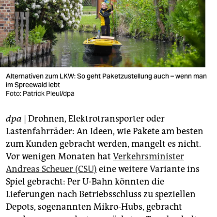
berlin
nord
wahrheit
verlag
Alternativen zum LKW: So geht Paketzustellung auch – wenn man
verlag
im Spreewald lebt
Foto: Patrick Pleul/dpa
veranstaltungen
dpa
| Drohnen, Elektrotransporter oder
shop
Lastenfahrräder: An Ideen, wie Pakete am besten
fragen & hilfe
zum Kunden gebracht werden, mangelt es nicht.
Vor wenigen Monaten hat
Verkehrsminister
unterstützen
Andreas Scheuer (CSU)
eine weitere Variante ins
abo
Spiel gebracht: Per U-Bahn könnten die
Lieferungen nach Betriebsschluss zu speziellen
genossenschaft
Depots, sogenannten Mikro-Hubs, gebracht