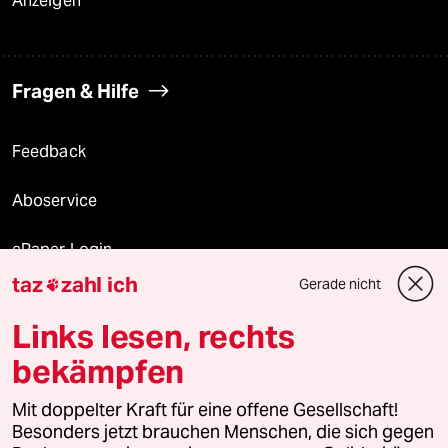
Anzeigen
Fragen & Hilfe
Feedback
Aboservice
ePaper Login
taz
zahl ich
Gerade nicht

Downloads für Abonnierende
Links lesen, rechts
bekämpfen
© 2026 taz Verlags und Vertriebs GmbH
Mit doppelter Kraft für eine offene Gesellschaft!
Alle Rechte vorbehalten. Bei rechtlichen Fragen oder für Genehmigungen
wenden Sie sich bitte an
lizenzen@taz.de
Besonders jetzt brauchen Menschen, die sich gegen