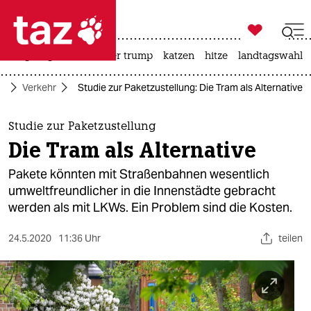

taz zahl ich
bergsteigen
usa unter trump
katzen
hitze
landtagswahl i

taz zahl ich
o
Verkehr
Studie zur Paketzustellung: Die Tram als Alternative
taz zahl ich
themen
Studie zur Paketzustellung
Die Tram als Alternative
politik
Pakete könnten mit Straßenbahnen wesentlich
öko
umweltfreundlicher in die Innenstädte gebracht
werden als mit LKWs. Ein Problem sind die Kosten.
gesellschaft
24.5.2020
11:36 Uhr
teilen
kultur
sport