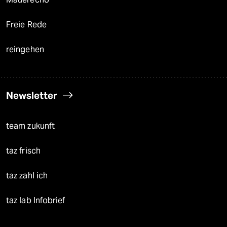
Freie Rede
reingehen
Newsletter
team zukunft
taz frisch
taz zahl ich
taz lab Infobrief