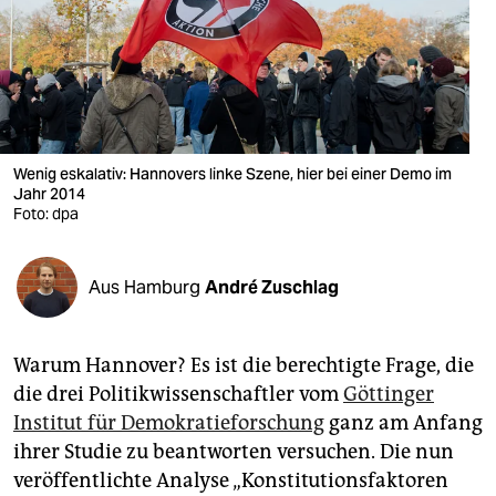
berlin
nord
wahrheit
verlag
Wenig eskalativ: Hannovers linke Szene, hier bei einer Demo im
verlag
Jahr 2014
Foto: dpa
veranstaltungen
shop
Aus Hamburg
André Zuschlag
fragen & hilfe
Warum Hannover? Es ist die berechtigte Frage, die
unterstützen
die drei Politikwissenschaftler vom
Göttinger
abo
Institut für Demokratieforschung
ganz am Anfang
ihrer Studie zu beantworten versuchen. Die nun
genossenschaft
veröffentlichte Analyse „Konstitutionsfaktoren