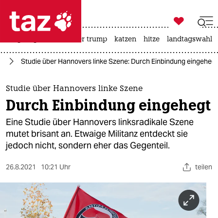

taz zahl ich
bergsteigen
usa unter trump
katzen
hitze
landtagswahl i

taz zahl ich
rd
Studie über Hannovers linke Szene: Durch Einbindung eingehegt
taz zahl ich
themen
Studie über Hannovers linke Szene
Durch Einbindung eingehegt
politik
Eine Studie über Hannovers linksradikale Szene
öko
mutet brisant an. Etwaige Militanz entdeckt sie
jedoch nicht, sondern eher das Gegenteil.
gesellschaft
26.8.2021
10:21 Uhr
teilen
kultur
sport