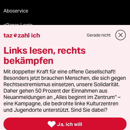
Aboservice
ePaper Login
taz
zahl ich
Gerade nicht

Downloads für Abonnierende
Links lesen, rechts
bekämpfen
© 2026 taz Verlags und Vertriebs GmbH
Mit doppelter Kraft für eine offene Gesellschaft!
Alle Rechte vorbehalten. Bei rechtlichen Fragen oder für Genehmigungen
wenden Sie sich bitte an
lizenzen@taz.de
Besonders jetzt brauchen Menschen, die sich gegen
Rechtsextremismus einsetzen, unsere Solidarität.
Daher gehen 50 Prozent der Einnahmen aus
Feedback
Redaktionsstatut
Kommune-Richtlinien
KI-
Neuanmeldungen an „Alles beginnt im Zentrum“ –
eine Kampagne, die bedrohte linke Kulturzentren
Leitlinie
Informant
Datenschutz
Impressum
AGB
und Jugendorte unterstützt. Sind Sie dabei?
Seitenwende
Einwilligungen widerrufen (Ads)

Ja, ich will