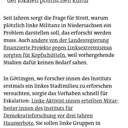
der lokalen politischen Kultur
Seit Jahren sorgt die Frage für Streit, warum
plötzlich linke Militanz in Niedersachsen ein
Problem darstellen soll, das erforscht werden
muss. Auch
andere von der Landesregierung
finanzierte Projekte gegen Linksextremismus
sorgten für Kopfschütteln
, weil vorhergehende
Studien dafür keinen Bedarf sahen.
In Göttingen, wo For­sche­r:in­nen des Instituts
erstmals ein linkes Stadtmilieu zu erforschen
versuchten, sorgte das Vorhaben schnell für
Eskalation:
Linke Ak­ti­vis­t:in­nen erteilten Mit­ar­
bei­te­r:in­nen des Instituts für
Demokratieforschung vor drei Jahren
Hausverbote.
Sie sollen linke Gruppen in