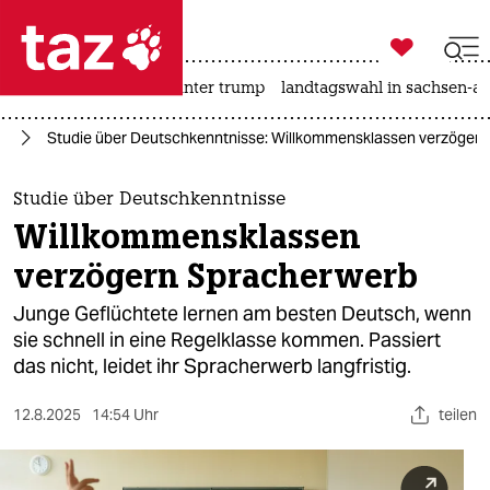

taz zahl ich
nahost-konflikt
usa unter trump
landtagswahl in sachsen-an

taz zahl ich
ht
Studie über Deutschkenntnisse: Willkommensklassen verzöger
taz zahl ich
themen
Studie über Deutschkenntnisse
Willkommensklassen
politik
verzögern Spracherwerb
öko
Junge Geflüchtete lernen am besten Deutsch, wenn
sie schnell in eine Regelklasse kommen. Passiert
gesellschaft
das nicht, leidet ihr Spracherwerb langfristig.
kultur
12.8.2025
14:54 Uhr
teilen
sport