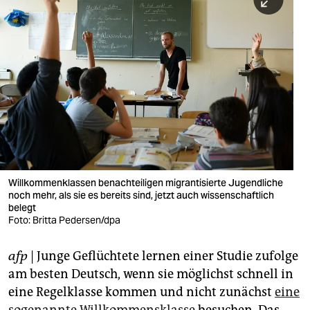
berlin
nord
wahrheit
verlag
verlag
veranstaltungen
shop
Willkommenklassen benachteiligen migrantisierte Jugendliche
noch mehr, als sie es bereits sind, jetzt auch wissenschaftlich
fragen & hilfe
belegt
Foto: Britta Pedersen/dpa
unterstützen
afp
| Junge Geflüchtete lernen einer Studie zufolge
abo
am besten Deutsch, wenn sie möglichst schnell in
genossenschaft
eine Regelklasse kommen und nicht zunächst
eine