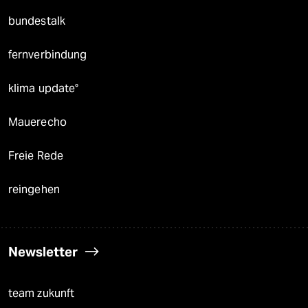
bundestalk
fernverbindung
klima update°
Mauerecho
Freie Rede
reingehen
Newsletter
team zukunft