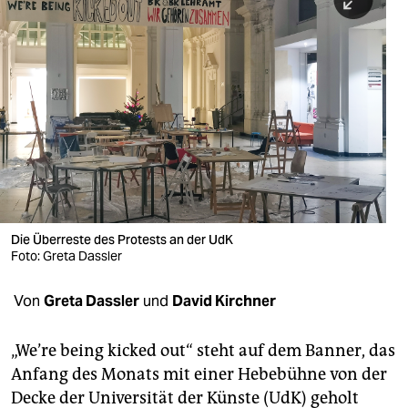
berlin
nord
wahrheit
verlag
verlag
veranstaltungen
shop
Die Überreste des Protests an der UdK
Foto: Greta Dassler
fragen & hilfe
Von
Greta Dassler
und
David Kirchner
unterstützen
abo
„We’re being kicked out“ steht auf dem Banner, das
Anfang des Monats mit einer Hebebühne von der
genossenschaft
Decke der Universität der Künste (UdK) geholt