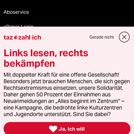
Aboservice
ePaper Login
taz
zahl ich
Gerade nicht

Downloads für Abonnierende
Links lesen, rechts
bekämpfen
© 2026 taz Verlags und Vertriebs GmbH
Mit doppelter Kraft für eine offene Gesellschaft!
Alle Rechte vorbehalten. Bei rechtlichen Fragen oder für Genehmigungen
wenden Sie sich bitte an
lizenzen@taz.de
Besonders jetzt brauchen Menschen, die sich gegen
Rechtsextremismus einsetzen, unsere Solidarität.
Daher gehen 50 Prozent der Einnahmen aus
Feedback
Redaktionsstatut
Kommune-Richtlinien
KI-
Neuanmeldungen an „Alles beginnt im Zentrum“ –
eine Kampagne, die bedrohte linke Kulturzentren
Leitlinie
Informant
Datenschutz
Impressum
AGB
und Jugendorte unterstützt. Sind Sie dabei?
Seitenwende
Einwilligungen widerrufen (Ads)

Ja, ich will