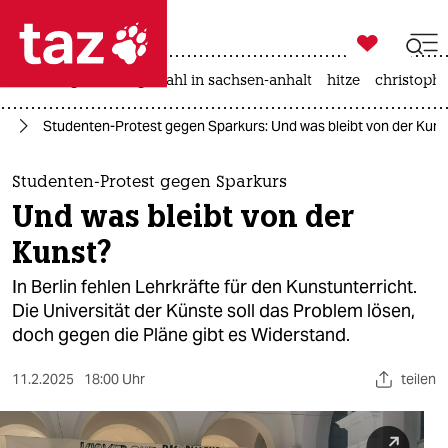

taz zahl ich
iran-krieg
landtagswahl in sachsen-anhalt
hitze
christophe

taz zahl ich
in
Studenten-Protest gegen Sparkurs: Und was bleibt von der Kuns
taz zahl ich
themen
Studenten-Protest gegen Sparkurs
Und was bleibt von der
politik
Kunst?
öko
In Berlin fehlen Lehrkräfte für den Kunstunterricht.
Die Universität der Künste soll das Problem lösen,
gesellschaft
doch gegen die Pläne gibt es Widerstand.
kultur
11.2.2025
18:00 Uhr
teilen
sport