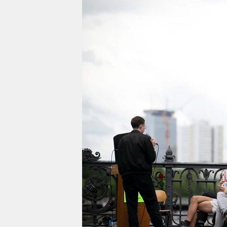
berlin
nord
wahrheit
verlag
verlag
veranstaltungen
shop
fragen & hilfe
unterstützen
abo
genossenschaft