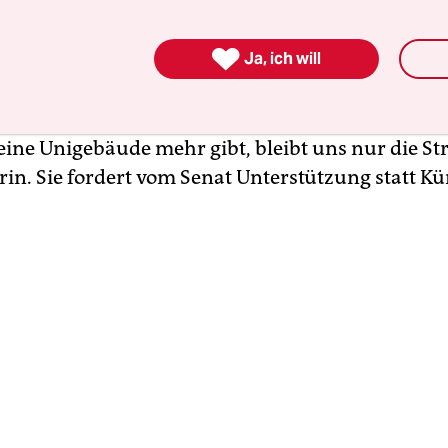
d der Protestaktion sind die drohenden million
an Berliner Universitäten und Hochschulen. In

Ja, ich will
gen wird der desaströse Zustand an Unis und H
t: von überfüllten Seminarräumen über prekäre
sverhältnisse bis hin zu sanierungsbedürftigen
eine Unigebäude mehr gibt, bleibt uns nur die Str
rin. Sie fordert vom Senat Unterstützung statt K