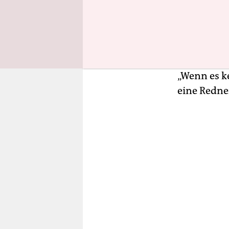
Hintergrun
Kürzungen 
Redebeiträ
geschilder
Anstellung
„Wenn es k
eine Redne