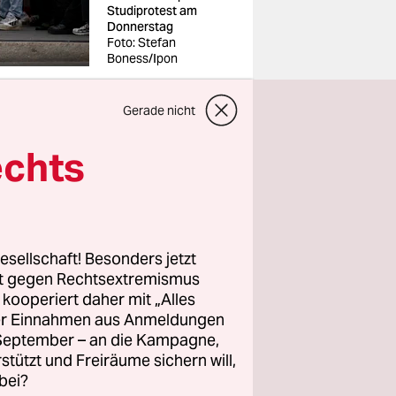
Studiprotest am
Donnerstag
Foto: Stefan
Boness/Ipon
Gerade nicht
echts
rende am
itte
ordnen sich
er Spree.
esellschaft! Besonders jetzt
eminarraum
rt gegen Rechtsextremismus
tschaft der
z kooperiert daher mit „Alles
ller Einnahmen aus Anmeldungen
deutlich:
. September – an die Kampagne,
rstützt und Freiräume sichern will,
bei?