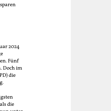
nsparen
ruar 2024
ge
hen. Fünf
n. Doch im
PD) die
g.
igsten
als die