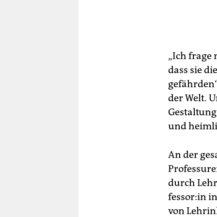
„Ich frage
dass sie di
gefährden“,
der Welt. U
Gestaltung,
und heiml
An der ges
Professure
durch Lehr
fes­so­r:in
von Lehrin