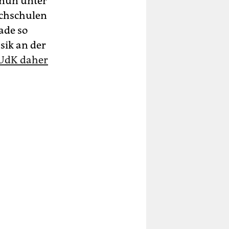
 nun unter
ochschulen
ade so
sik an der
e UdK daher