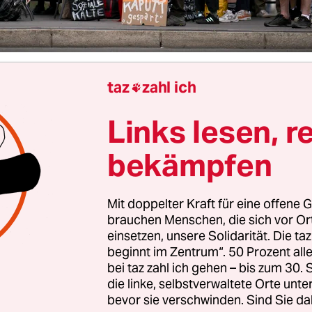
taz
zahl ich
ohanna Weinz

Links lesen, r
„Vorlesungssaal der Zukunft“, den Berliner Studie
gnachmittag auf der Weidendammer Brücke in M
bekämpfen
aben. Auf dem Pflaster steht ein Holzpult, davor 
n hölzerner Stühle – unter freiem Himmel, über d
Mit doppelter Kraft für eine offene G
lbes Absperrband trennt den improvisierten S
brauchen Menschen, die sich vor O
nd 40 Protestierenden von Passant*innen. Die Bo
einsetzen, unsere Solidarität. Die ta
beginnt im Zentrum“. 50 Prozent a
en, Hochschulmitarbeitenden und Lehrenden ist 
bei taz zahl ich gehen – bis zum 30
n dem Berliner Senat den Mittelfinger zeigen.“
die linke, selbstverwaltete Orte unte
bevor sie verschwinden. Sind Sie da