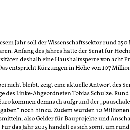
diesem Jahr soll der Wissenschaftssektor rund 250
aren. Anfang des Jahres hatte der Senat für Hoc
sitäten deshalb eine Haushaltssperre von acht P
Das entspricht Kürzungen in Höhe von 107 Millio
ei nicht bleibt, zeigt eine aktuelle Antwort des Se
ge des Linke-Abgeordneten Tobias Schulze. Rund 
 Euro kommen demnach aufgrund der „pauschal
gaben“ noch hinzu. Zudem wurden 10 Millionen
nsmitteln, also Gelder für Bauprojekte und Ansch
. Für das Jahr 2025 handelt es sich somit um rund