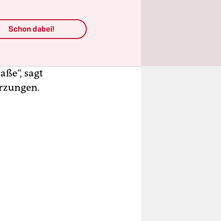
enschweren
Schon dabei!
ochschulen
 Gebäuden.
aße“, sagt
ürzungen.