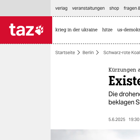
hautnavigation anspringen
hauptinhalt anspringen
footer anspringen
verlag
veranstaltungen
shop
fragen &
krieg in der ukraine
hitze
us-demokr

taz zahl ich
taz zahl ich
Startseite
Berlin
Schwarz-rote Koalit
themen
politik
Kürzungen a
Exist
öko
Die drohen
gesellschaft
beklagen S
kultur
5.6.2025
19:30
sport