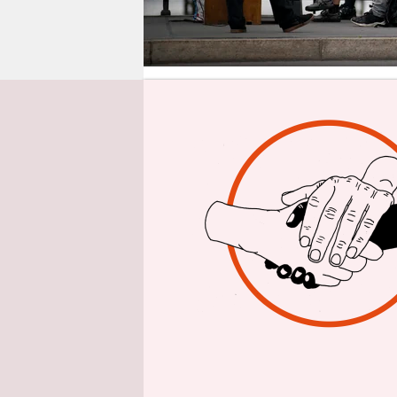
epaper login
Aus Berlin
J
Es ist ein 
Donnersta
errichtet h
drei Reihe
Schwarz-ge
und die ru
Studierend
„Wir wolle