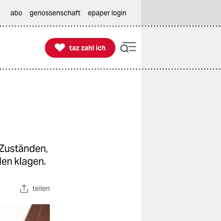
abo
genossenschaft
epaper login

taz zahl ich
taz zahl ich
 Zuständen,
en klagen.
teilen