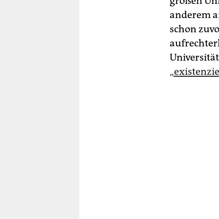
großen Uni
anderem an
schon zuvo
aufrechter
Universitä
„existenzie