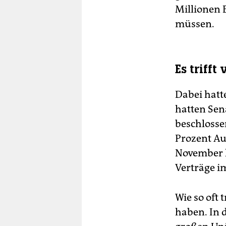
Millionen 
müssen.
Es trifft
Dabei hatt
hatten Sen
beschlosse
Prozent Au
November k
Verträge i
Wie so oft 
haben. In d