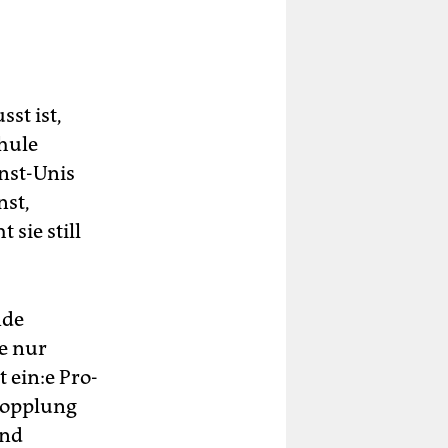
st ist,
chule
unst-Unis
nst,
 sie still
nde
e nur
 ein:e Pro­
 Kopplung
und