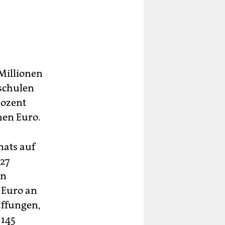
 Millionen
hschulen
rozent
nen Euro.
nats auf
27
en
 Euro an
affungen,
 145