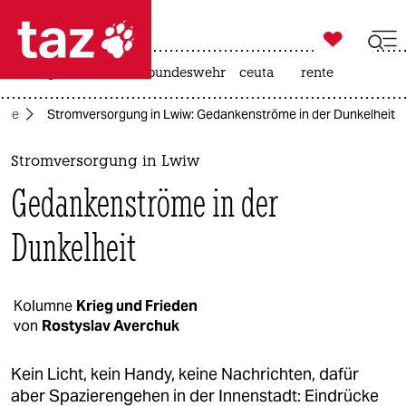

taz zahl ich
niedrigwasser
afd
bundeswehr
ceuta
rente

taz zahl ich
aine
Stromversorgung in Lwiw: Gedankenströme in der Dunkelheit
taz zahl ich
themen
Stromversorgung in Lwiw
Gedankenströme in der
politik
Dunkelheit
öko
gesellschaft
Kolumne
Krieg und Frieden
kultur
von
Rostyslav Averchuk
sport
Kein Licht, kein Handy, keine Nachrichten, dafür
aber Spazierengehen in der Innenstadt: Eindrücke