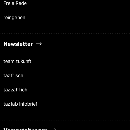
Freie Rede
reingehen
Newsletter
team zukunft
taz frisch
taz zahl ich
taz lab Infobrief