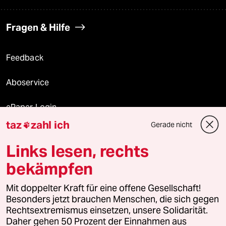
Fragen & Hilfe
Feedback
Aboservice
ePaper Login
taz
zahl ich
Gerade nicht

Downloads für Abonnierende
Links lesen, rechts
bekämpfen
© 2026 taz Verlags und Vertriebs GmbH
Mit doppelter Kraft für eine offene Gesellschaft!
Alle Rechte vorbehalten. Bei rechtlichen Fragen oder für Genehmigungen
wenden Sie sich bitte an
lizenzen@taz.de
Besonders jetzt brauchen Menschen, die sich gegen
Rechtsextremismus einsetzen, unsere Solidarität.
Daher gehen 50 Prozent der Einnahmen aus
Feedback
Redaktionsstatut
Kommune-Richtlinien
KI-