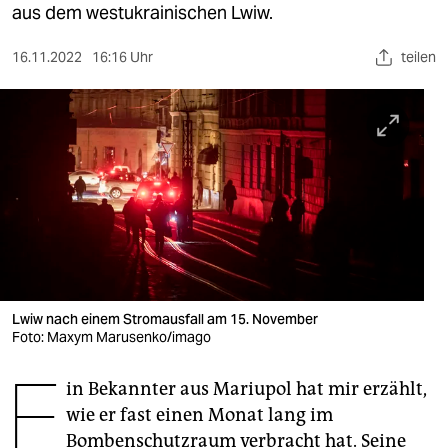
berlin
aus dem westukrainischen Lwiw.
nord
16.11.2022
16:16 Uhr
teilen
wahrheit
verlag
verlag
veranstaltungen
shop
fragen & hilfe
Lwiw nach einem Stromausfall am 15. November
unterstützen
Foto: Maxym Marusenko/imago
E
abo
in Bekannter aus Mariupol hat mir erzählt,
genossenschaft
wie er fast einen Monat lang im
Bombenschutzraum verbracht hat. Seine