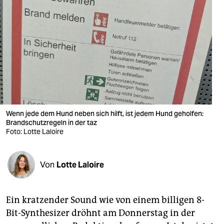
berlin
nord
wahrheit
verlag
verlag
veranstaltungen
Wenn jede dem Hund neben sich hilft, ist jedem Hund geholfen:
Brandschutzregeln in der taz
shop
Foto: Lotte Laloire
fragen & hilfe
Von
Lotte Laloire
unterstützen
abo
Ein kratzender Sound wie von einem billigen 8-
genossenschaft
Bit-Synthesizer dröhnt am Donnerstag in der