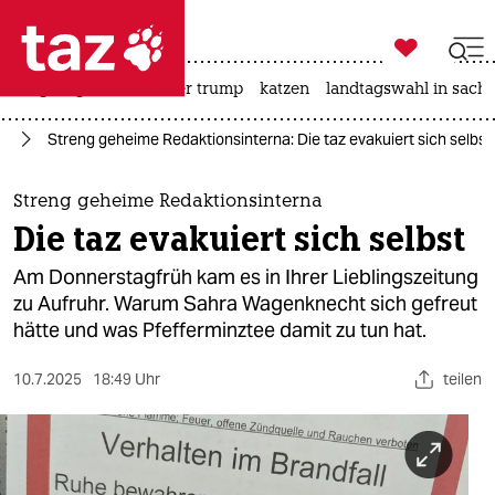

taz zahl ich
bergsteigen
usa unter trump
katzen
landtagswahl in sachs

taz zahl ich
ag
Streng geheime Redaktionsinterna: Die taz evakuiert sich selbst​
taz zahl ich
themen
Streng geheime Redaktionsinterna
Die taz evakuiert sich selbst​
politik
Am Donnerstagfrüh kam es in Ihrer Lieblingszeitung
öko
zu Aufruhr. Warum Sahra Wagenknecht sich gefreut
hätte und was Pfefferminztee damit zu tun hat.
gesellschaft
10.7.2025
18:49 Uhr
teilen
kultur
sport