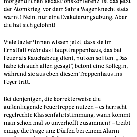
morgendlichen Redaktionskonferenz. Ist das jetzt
epaper login
der Atomkrieg, vor dem Sahra Wagenknecht stets
warnt? Nein, nur eine Evakuierungs­übung. Aber
die hat sich gelohnt!
Viele taz­le­r*in­nen wissen jetzt, dass sie im
Ernstfall
nicht
das Haupttreppenhaus, das bei
Feuer als Rauchabzug dient, nutzen sollten. „Das
habe ich auch allen gesagt“, betont eine Kollegin,
während sie aus eben diesem Treppenhaus ins
Foyer tritt.
Bei denjenigen, die korrekterweise die
außenliegende Feuertreppe nutzen – es herrscht
regelrechte Klassenfahrtstimmung, wann kommt
man schon mal so unverhofft zusammen? – treibt
einige die Frage um: Dürfen bei einem Alarm