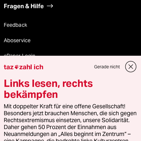
Fragen & Hilfe
Feedback
Aboservice
ePaper Login
taz
zahl ich
Gerade nicht

Downloads für Abonnierende
Links lesen, rechts
bekämpfen
© 2026 taz Verlags und Vertriebs GmbH
Mit doppelter Kraft für eine offene Gesellschaft!
Alle Rechte vorbehalten. Bei rechtlichen Fragen oder für Genehmigungen
wenden Sie sich bitte an
lizenzen@taz.de
Besonders jetzt brauchen Menschen, die sich gegen
Rechtsextremismus einsetzen, unsere Solidarität.
Daher gehen 50 Prozent der Einnahmen aus
Feedback
Redaktionsstatut
Kommune-Richtlinien
KI-
Neuanmeldungen an „Alles beginnt im Zentrum“ –