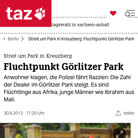

taz zahl ich
drohnen
rente
landtagswahl in sachsen-anhalt

taz zahl ich
e
Berlin
Streit um Park in Kreuzberg: Fluchtpunkt Görlitzer Park
taz zahl ich
themen
Streit um Park in Kreuzberg
Fluchtpunkt Görlitzer Park
politik
Anwohner klagen, die Polizei fährt Razzien: Die Zahl
öko
der Dealer im Görlitzer Park steigt. Es sind
Flüchtlinge aus Afrika, junge Männer wie Ibrahim aus
gesellschaft
Mali.
kultur
30.8.2013
17:20 Uhr
teilen
sport