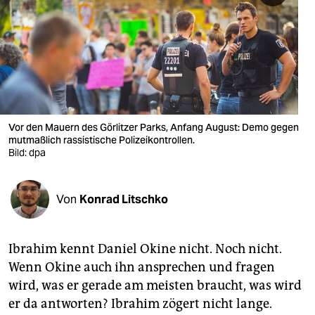
berlin
nord
wahrheit
verlag
verlag
Vor den Mauern des Görlitzer Parks, Anfang August: Demo gegen
mutmaßlich rassistische Polizeikontrollen.
veranstaltungen
Bild: dpa
shop
Von
Konrad Litschko
fragen & hilfe
unterstützen
Ibrahim kennt Daniel Okine nicht. Noch nicht.
abo
Wenn Okine auch ihn ansprechen und fragen
wird, was er gerade am meisten braucht, was wird
genossenschaft
er da antworten? Ibrahim zögert nicht lange.