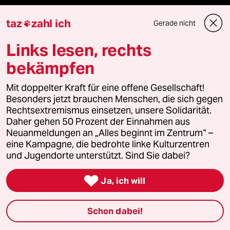
taz
zahl ich
Gerade nicht

Fragen & Hilfe
Links lesen, rechts
bekämpfen
Feedback
Mit doppelter Kraft für eine offene Gesellschaft!
Aboservice
Besonders jetzt brauchen Menschen, die sich gegen
Rechtsextremismus einsetzen, unsere Solidarität.
ePaper Login
Daher gehen 50 Prozent der Einnahmen aus
Neuanmeldungen an „Alles beginnt im Zentrum“ –
Downloads für Abonnierende
eine Kampagne, die bedrohte linke Kulturzentren
und Jugendorte unterstützt. Sind Sie dabei?

Ja, ich will
© 2026 taz Verlags und Vertriebs GmbH
Alle Rechte vorbehalten. Bei rechtlichen Fragen oder für Genehmigungen
wenden Sie sich bitte an
lizenzen@taz.de
Schon dabei!