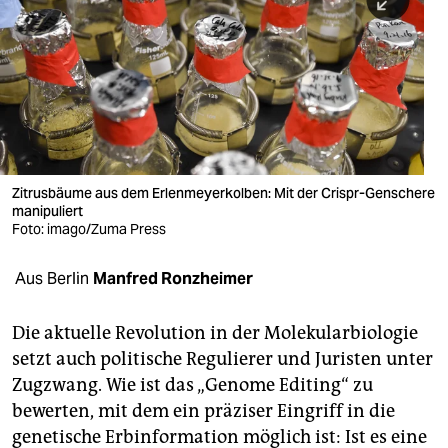
berlin
nord
wahrheit
verlag
verlag
Zitrusbäume aus dem Erlenmeyerkolben: Mit der Crispr-Genschere
manipuliert
veranstaltungen
Foto: imago/Zuma Press
shop
Aus Berlin
Manfred Ronzheimer
fragen & hilfe
unterstützen
Die aktuelle Revolution in der Molekularbiologie
setzt auch politische Regulierer und Juristen unter
abo
Zugzwang. Wie ist das „Genome Editing“ zu
bewerten, mit dem ein präziser Eingriff in die
genossenschaft
genetische Erbinformation möglich ist: Ist es eine