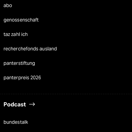
abo
genossenschaft
taz zahl ich
recherchefonds ausland
panterstiftung
panterpreis 2026
Podcast
bundestalk