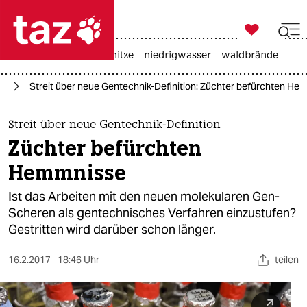

taz zahl ich
krieg in der ukraine
hitze
niedrigwasser
waldbrände

taz zahl ich
ik
Streit über neue Gentechnik-Definition: Züchter befürchten He
taz zahl ich
themen
Streit über neue Gentechnik-Definition
Züchter befürchten
politik
Hemmnisse
öko
Ist das Arbeiten mit den neuen molekularen Gen-
Scheren als gentechnisches Verfahren einzustufen?
gesellschaft
Gestritten wird darüber schon länger.
kultur
16.2.2017
18:46 Uhr
teilen
sport