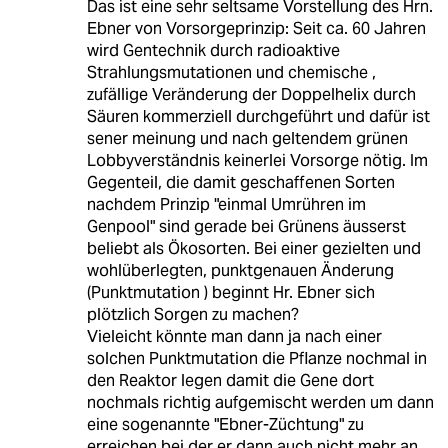
Das ist eine sehr seltsame Vorstellung des Hrn.
Ebner von Vorsorgeprinzip: Seit ca. 60 Jahren
wird Gentechnik durch radioaktive
Strahlungsmutationen und chemische ,
zufällige Veränderung der Doppelhelix durch
Säuren kommerziell durchgeführt und dafür ist
sener meinung und nach geltendem grünen
Lobbyverständnis keinerlei Vorsorge nötig. Im
Gegenteil, die damit geschaffenen Sorten
nachdem Prinzip "einmal Umrühren im
Genpool" sind gerade bei Grünens äusserst
beliebt als Ökosorten. Bei einer gezielten und
wohlüberlegten, punktgenauen Änderung
(Punktmutation ) beginnt Hr. Ebner sich
plötzlich Sorgen zu machen?
Vieleicht könnte man dann ja nach einer
solchen Punktmutation die Pflanze nochmal in
den Reaktor legen damit die Gene dort
nochmals richtig aufgemischt werden um dann
eine sogenannte "Ebner-Züchtung" zu
erreichen bei der er dann auch nicht mehr an