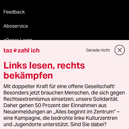
Feedback
Aboservice
ePaper Login
taz
zahl ich
Gerade nicht

Downloads für Abonnierende
Links lesen, rechts
bekämpfen
© 2026 taz Verlags und Vertriebs GmbH
Mit doppelter Kraft für eine offene Gesellschaft!
Alle Rechte vorbehalten. Bei rechtlichen Fragen oder für Genehmigungen
wenden Sie sich bitte an
lizenzen@taz.de
Besonders jetzt brauchen Menschen, die sich gegen
Rechtsextremismus einsetzen, unsere Solidarität.
Daher gehen 50 Prozent der Einnahmen aus
Feedback
Redaktionsstatut
Kommune-Richtlinien
KI-
Neuanmeldungen an „Alles beginnt im Zentrum“ –
eine Kampagne, die bedrohte linke Kulturzentren
Leitlinie
Informant
Datenschutz
Impressum
AGB
und Jugendorte unterstützt. Sind Sie dabei?