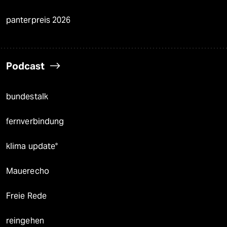
panterpreis 2026
Podcast
bundestalk
fernverbindung
klima update°
Mauerecho
Freie Rede
reingehen