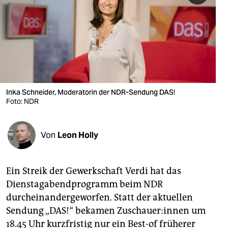
berlin
nord
wahrheit
verlag
verlag
Inka Schneider, Moderatorin der NDR-Sendung DAS!
Foto: NDR
veranstaltungen
shop
Von
Leon Holly
fragen & hilfe
unterstützen
Ein Streik der Gewerkschaft Verdi hat das
Dienstagabendprogramm beim NDR
abo
durcheinandergeworfen. Statt der aktuellen
genossenschaft
Sendung „DAS!“ bekamen Zu­schaue­r:in­nen um
18.45 Uhr kurzfristig nur ein Best-of früherer