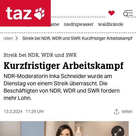

taz zahl ich
hitze
krieg in der ukraine
niedrigwasser
waldbrände

taz zahl ich
Medien
Streik bei NDR, WDR und SWR: Kurzfristiger Arbeitskampf
taz zahl ich
themen
Streik bei NDR, WDR und SWR
Kurzfristiger Arbeitskampf
politik
NDR-Moderatorin Inka Schneider wurde am
öko
Dienstag von einem Streik überrascht. Die
Beschäftigten von NDR, WDR und SWR fordern
gesellschaft
mehr Lohn.
kultur
13.3.2024
11:39 Uhr
teilen
sport