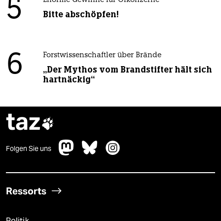
5
Enorme Gewinne für Ölkonzerne
Bitte abschöpfen!
6
Forstwissenschaftler über Brände
„Der Mythos vom Brandstifter hält sich
hartnäckig“
taz

Folgen Sie uns
Ressorts
Politik