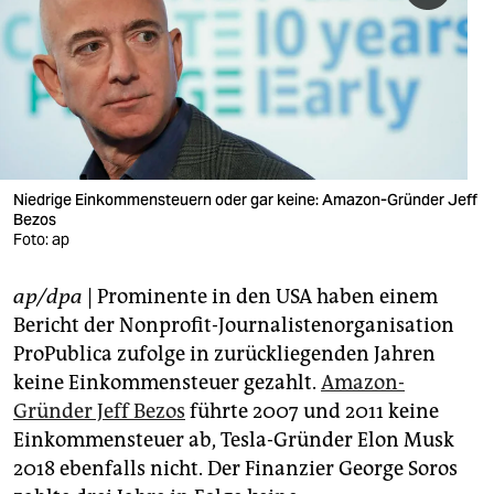
berlin
nord
wahrheit
verlag
verlag
Niedrige Einkommensteuern oder gar keine: Amazon-Gründer Jeff
Bezos
veranstaltungen
Foto: ap
shop
ap/dpa
| Prominente in den USA haben einem
fragen & hilfe
Bericht der Nonprofit-Journalistenorganisation
ProPublica zufolge in zurückliegenden Jahren
unterstützen
keine Einkommensteuer gezahlt.
Amazon-
Gründer Jeff Bezos
führte 2007 und 2011 keine
abo
Einkommensteuer ab, Tesla-Gründer Elon Musk
genossenschaft
2018 ebenfalls nicht. Der Finanzier George Soros