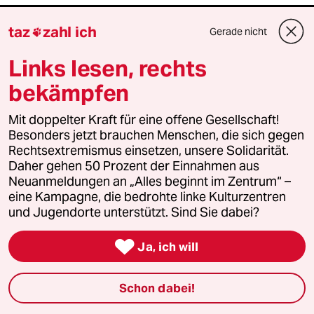
taz

taz
zahl ich
Gerade nicht

Links lesen, rechts
Folgen Sie uns
bekämpfen
Mit doppelter Kraft für eine offene Gesellschaft!
Ressorts
Besonders jetzt brauchen Menschen, die sich gegen
Rechtsextremismus einsetzen, unsere Solidarität.
Daher gehen 50 Prozent der Einnahmen aus
Politik
Neuanmeldungen an „Alles beginnt im Zentrum“ –
eine Kampagne, die bedrohte linke Kulturzentren
Öko
und Jugendorte unterstützt. Sind Sie dabei?
Gesellschaft

Ja, ich will
Kultur
Schon dabei!
Sport