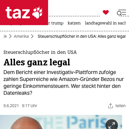

taz zahl ich
bergsteigen
usa unter trump
katzen
landtagswahl in sachs

taz zahl ich
litik
Amerika
Steuerschlupflöcher in den USA: Alles ganz legal
taz zahl ich
themen
Steuerschlupflöcher in den USA
Alles ganz legal
politik
Dem Bericht einer Investigativ-Plattform zufolge
öko
zahlen Superreiche wie Amazon-Gründer Bezos nur
geringe Einkommensteuern. Wer steckt hinter den
gesellschaft
Datenleaks?
kultur
9.6.2021
9:17 Uhr
teilen
sport