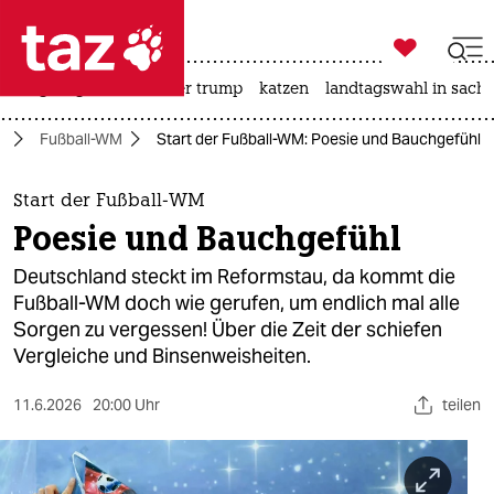

taz zahl ich
bergsteigen
usa unter trump
katzen
landtagswahl in sachs

taz zahl ich
t
Fußball-WM
Start der Fußball-WM: Poesie und Bauchgefühl
taz zahl ich
themen
Start der Fußball-WM
Poesie und Bauchgefühl
politik
Deutschland steckt im Reformstau, da kommt die
öko
Fußball-WM doch wie gerufen, um endlich mal alle
Sorgen zu vergessen! Über die Zeit der schiefen
gesellschaft
Vergleiche und Binsenweisheiten.
kultur
11.6.2026
20:00 Uhr
teilen
sport