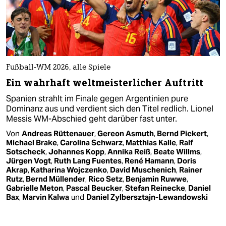
Fußball-WM 2026, alle Spiele
Ein wahrhaft weltmeisterlicher Auftritt
Spanien strahlt im Finale gegen Argentinien pure
Dominanz aus und verdient sich den Titel redlich. Lionel
Messis WM-Abschied geht darüber fast unter.
Von
Andreas Rüttenauer
,
Gereon Asmuth
,
Bernd Pickert
,
Michael Brake
,
Carolina Schwarz
,
Matthias Kalle
,
Ralf
Sotscheck
,
Johannes Kopp
,
Annika Reiß
,
Beate Willms
,
Jürgen Vogt
,
Ruth Lang Fuentes
,
René Hamann
,
Doris
Akrap
,
Katharina Wojczenko
,
David Muschenich
,
Rainer
Rutz
,
Bernd Müllender
,
Rico Setz
,
Benjamin Ruwwe
,
Gabrielle Meton
,
Pascal Beucker
,
Stefan Reinecke
,
Daniel
Bax
,
Marvin Kalwa
und
Daniel Zylbersztajn-Lewandowski