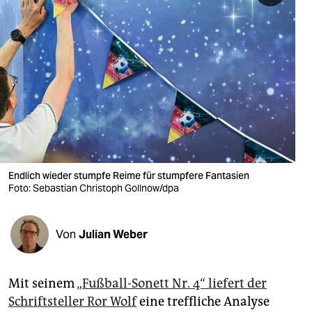
berlin
nord
wahrheit
verlag
verlag
veranstaltungen
Endlich wieder stumpfe Reime für stumpfere Fantasien
shop
Foto: Sebastian Christoph Gollnow/dpa
fragen & hilfe
unterstützen
Von
Julian Weber
abo
Mit seinem
„Fußball-Sonett Nr. 4“ liefert der
genossenschaft
Schriftsteller Ror Wolf
eine treffliche Analyse