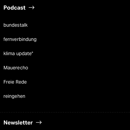
Podcast
bundestalk
fernverbindung
klima update°
Mauerecho
Freie Rede
reingehen
Newsletter