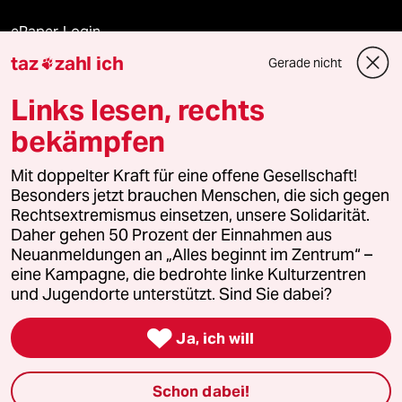
ePaper Login
taz
zahl ich
Gerade nicht

Downloads für Abonnierende
Links lesen, rechts
bekämpfen
© 2026 taz Verlags und Vertriebs GmbH
Alle Rechte vorbehalten. Bei rechtlichen Fragen oder für Genehmigungen
Mit doppelter Kraft für eine offene Gesellschaft!
wenden Sie sich bitte an
lizenzen@taz.de
Besonders jetzt brauchen Menschen, die sich gegen
Rechtsextremismus einsetzen, unsere Solidarität.
Daher gehen 50 Prozent der Einnahmen aus
Feedback
Redaktionsstatut
Kommune-Richtlinien
KI-
Neuanmeldungen an „Alles beginnt im Zentrum“ –
eine Kampagne, die bedrohte linke Kulturzentren
Leitlinie
Informant
Datenschutz
Impressum
AGB
und Jugendorte unterstützt. Sind Sie dabei?
Seitenwende
Einwilligungen widerrufen (Ads)

Ja, ich will
Schon dabei!