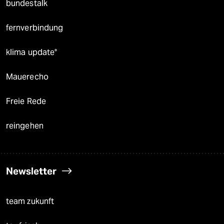
bundestalk
fernverbindung
klima update°
Mauerecho
Freie Rede
reingehen
Newsletter
team zukunft