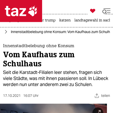

taz zahl ich
bergsteigen
usa unter trump
katzen
landtagswahl in sachs

taz zahl ich
nd
Innenstadtbelebung ohne Konsum: Vom Kaufhaus zum Schulha
taz zahl ich
themen
Innenstadtbelebung ohne Konsum
Vom Kaufhaus zum
politik
Schulhaus
öko
Seit die Karstadt-Filialen leer stehen, fragen sich
viele Städte, was mit ihnen passieren soll. In Lübeck
gesellschaft
werden nun unter anderem zwei zu Schulen.
kultur
17.10.2021
16:07 Uhr
teilen
sport