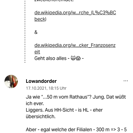
de.wikipedia.org/w...rche_(L%C3%BC
beck)
&
de.wikipedia.org/w...cker_Franzosenz
eit
Geht also alles - 🙀😱 -
Lowandorder
17.10.2021
,
18:15 Uhr
Ja wie “…50 m vom Rathaus“? Jung. Dat wüßt
ich ever.
Liggers. Aus HH-Sicht - is HL - eher
übersichtlich.
Aber - egal welche der Filialen - 300 m => 3 - 5