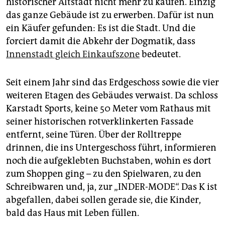
historischer Altstadt nicht mehr zu kaufen. Einzig
epaper login
das ganze Gebäude ist zu erwerben. Dafür ist nun
ein Käufer gefunden: Es ist die Stadt. Und die
forciert damit die Abkehr der Dogmatik, dass
Innenstadt gleich Einkaufszone
bedeutet.
Seit einem Jahr sind das Erdgeschoss sowie die vier
weiteren Etagen des Gebäudes verwaist. Da schloss
Karstadt Sports, keine 50 Meter vom Rathaus mit
seiner historischen rotverklinkerten Fassade
entfernt, seine Türen. Über der Rolltreppe
drinnen, die ins Untergeschoss führt, informieren
noch die aufgeklebten Buchstaben, wohin es dort
zum Shoppen ging – zu den Spielwaren, zu den
Schreibwaren und, ja, zur „INDER-MODE“. Das K ist
abgefallen, dabei sollen gerade sie, die Kinder,
bald das Haus mit Leben füllen.