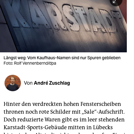
berlin
nord
wahrheit
verlag
verlag
Längst weg: Vom Kaufhaus-Namen sind nur Spuren geblieben
Foto: Rolf Vennenbernd/dpa
veranstaltungen
shop
Von
André Zuschlag
fragen & hilfe
unterstützen
Hinter den verdreckten hohen Fensterscheiben
thronen noch rote Schilder mit „Sale“-Aufschrift.
abo
Doch reduzierte Waren gibt es im leer stehenden
genossenschaft
Karstadt-Sports-Gebäude mitten in Lübecks