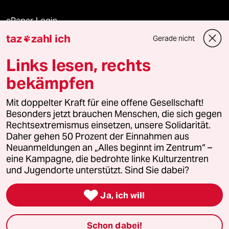
ePaper Login
taz
zahl ich
Gerade nicht

Downloads für Abonnierende
Links lesen, rechts
bekämpfen
© 2026 taz Verlags und Vertriebs GmbH
Alle Rechte vorbehalten. Bei rechtlichen Fragen oder für Genehmigungen
Mit doppelter Kraft für eine offene Gesellschaft!
wenden Sie sich bitte an
lizenzen@taz.de
Besonders jetzt brauchen Menschen, die sich gegen
Rechtsextremismus einsetzen, unsere Solidarität.
Daher gehen 50 Prozent der Einnahmen aus
Feedback
Redaktionsstatut
Kommune-Richtlinien
KI-
Neuanmeldungen an „Alles beginnt im Zentrum“ –
eine Kampagne, die bedrohte linke Kulturzentren
Leitlinie
Informant
Datenschutz
Impressum
AGB
und Jugendorte unterstützt. Sind Sie dabei?
Seitenwende
Einwilligungen widerrufen (Ads)

Ja, ich will
Schon dabei!