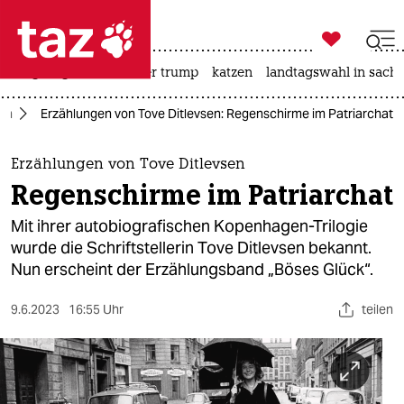

taz zahl ich
bergsteigen
usa unter trump
katzen
landtagswahl in sachs

taz zahl ich
ch
Erzählungen von Tove Ditlevsen: Regenschirme im Patriarchat
taz zahl ich
themen
Erzählungen von Tove Ditlevsen
Regenschirme im Patriarchat
politik
Mit ihrer autobiografischen Kopenhagen-Trilogie
öko
wurde die Schriftstellerin Tove Ditlevsen bekannt.
Nun erscheint der Erzählungsband „Böses Glück“.
gesellschaft
9.6.2023
16:55 Uhr
teilen
kultur
sport