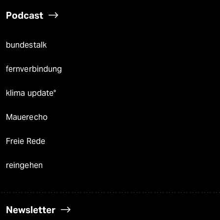
Podcast
bundestalk
fernverbindung
klima update°
Mauerecho
Freie Rede
reingehen
Newsletter