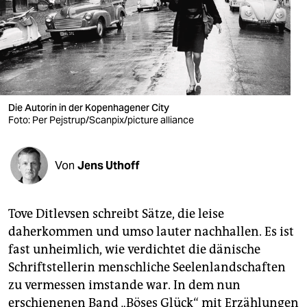
berlin
nord
wahrheit
verlag
Die Autorin in der Kopenhagener City
verlag
Foto: Per Pejstrup/Scanpix/picture alliance
veranstaltungen
Von
Jens Uthoff
shop
fragen & hilfe
Tove Ditlevsen schreibt Sätze, die leise
unterstützen
daherkommen und umso lauter nachhallen. Es ist
fast unheimlich, wie verdichtet die dänische
abo
Schriftstellerin menschliche Seelenlandschaften
genossenschaft
zu vermessen imstande war. In dem nun
erschienenen Band „Böses Glück“ mit Erzählungen